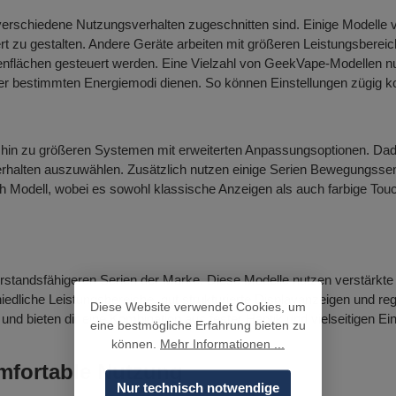
verschiedene Nutzungsverhalten zugeschnitten sind. Einige Modelle v
rt zu gestalten. Andere Geräte arbeiten mit größeren Leistungsberei
ienflächen gesteuert werden. Eine Vielzahl von GeekVape-Modellen nu
r bestimmten Energiemodi dienen. So können Einstellungen zügig kon
 hin zu größeren Systemen mit erweiterten Anpassungsoptionen. Dadu
halten auszuwählen. Zusätzlich nutzen einige Serien Bewegungssen
ach Modell, wobei es sowohl klassische Anzeigen als auch farbige Tou
erstandsfähigeren Serien der Marke. Diese Modelle nutzen verstärkte
hiedliche Leistungsbereiche, gut strukturierte Displayanzeigen und reg
Diese Website verwendet Cookies, um
d bieten dir eine Kombination aus fester Haptik und vielseitigen Ein
eine bestmögliche Erfahrung bieten zu
können.
Mehr Informationen ...
mfortable Nutzung
Nur technisch notwendige