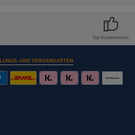
Top Kundenservice
LUNGS- UND VERSANDARTEN
Vorkasse
al
DHL mit Altersprüfung
Slice it. (Ratenkauf)
Pay now. (Sofort Überweisung, Lastschr
Pay later. (Rechnung)