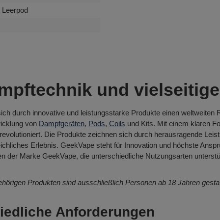
 Leerpod
ftechnik und vielseitige
sich durch innovative und leistungsstarke Produkte einen weltweiten R
wicklung von
Dampfgeräten
,
Pods
,
Coils
und Kits. Mit einem klaren Fo
revolutioniert. Die Produkte zeichnen sich durch herausragende Leis
chliches Erlebnis. GeekVape steht für Innovation und höchste Ansprü
en der Marke GeekVape, die unterschiedliche Nutzungsarten unterstü
hörigen Produkten sind ausschließlich Personen ab 18 Jahren gestat
iedliche Anforderungen