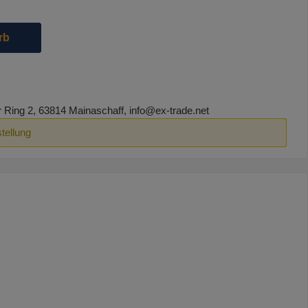
die Schaltflächen um die Anzahl zu erhöhen oder zu reduzieren.
rb
ing 2, 63814 Mainaschaff, info@ex-trade.net
tellung