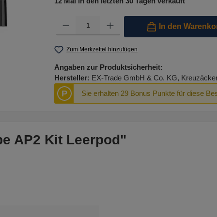
12 Mal in den letzten 30 Tagen verkauft
Produkt Anzahl: Gib den gewünschten Wert ein oder benutze 
In den Warenko
Zum Merkzettel hinzufügen
Angaben zur Produktsicherheit:
Hersteller:
EX-Trade GmbH & Co. KG, Kreuzäcker R
P
Sie erhalten 29 Bonus Punkte für diese Bes
e AP2 Kit Leerpod"