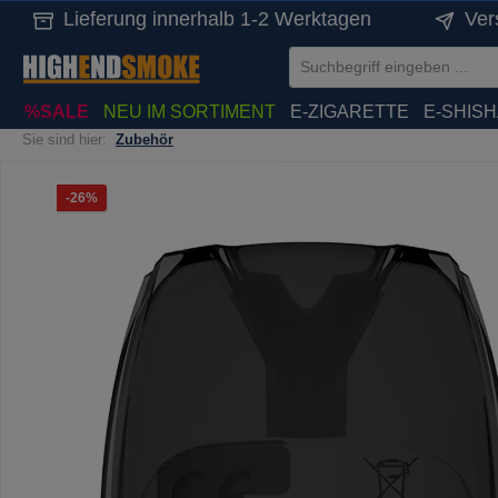
Lieferung innerhalb 1-2 Werktagen
Ver
springen
Zur Hauptnavigation springen
%SALE
NEU IM SORTIMENT
E-ZIGARETTE
E-SHIS
Sie sind hier:
Zubehör
Bildergalerie überspringen
Rabatt
-26%