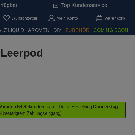
rfügbar
Top Kundenservice
Du hast 0 Produkte auf dem Merkzettel
Wunschzettel
Mein Konto
Warenkorb
LZ LIQUID
AROMEN
DIY
ZUBEHÖR
COMING SOON
 Leerpod
 Minuten 58 Sekunden
, damit Deine Bestellung
Donnerstag
ei bestätigtem Zahlungseingang)