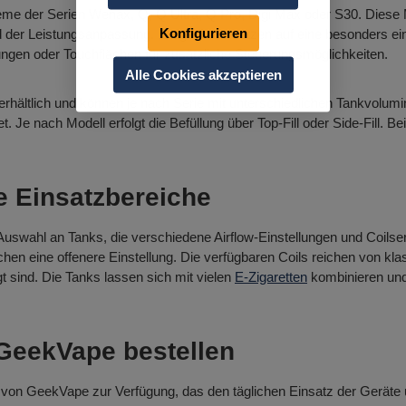
e der Serien Wenax, Q, Q Ultra, Q Pro, Digi Max oder S30. Diese M
Konfigurieren
d der Leistungsanpassung. Einige Pods setzen auf eine besonders e
ungen oder Touchflächen für zusätzliche Steuerungsmöglichkeiten.
Alle Cookies akzeptieren
hältlich und können je nach Serie mit unterschiedlichen Tankvolum
t. Je nach Modell erfolgt die Befüllung über Top-Fill oder Side-Fill. B
e Einsatzbereiche
wahl an Tanks, die verschiedene Airflow-Einstellungen und Coilseri
ichen eine offenere Einstellung. Die verfügbaren Coils reichen von k
 sind. Die Tanks lassen sich mit vielen
E-Zigaretten
kombinieren und 
GeekVape bestellen
 von GeekVape zur Verfügung, das den täglichen Einsatz der Geräte u