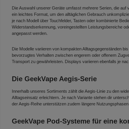
Die Auswahl unserer Geräte umfasst mehrere Serien, die auf 
ein leichtes Format, um den alltäglichen Gebrauch unkomplizie
je nach Modell über Touchfelder, Tasten oder kombinierte Bed
Widerstandserkennung, voreingestellten Leistungsbereiche ode
angepasst werden.
Die Modelle variieren von kompakten Alltagsgegenständen bis
bevorzugtes Verhalten zwischen engerem oder offenem Zugver
Transport zu gewährleisten. Displays variieren ebenfalls je n
Die GeekVape Aegis-Serie
Innerhalb unseres Sortiments zählt die Aegis-Linie zu den wid
Alltagseinsatz erleichtern. Je nach Variante stehen dir untersc
der Aegis-Reihe unterstützen zudem längere Nutzungsphasen un
GeekVape Pod-Systeme für eine ko