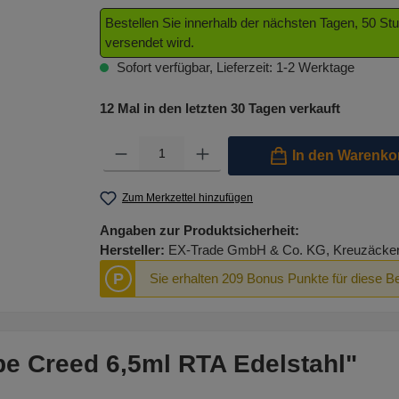
Bestellen Sie innerhalb der nächsten Tagen, 50 S
versendet wird.
Sofort verfügbar, Lieferzeit: 1-2 Werktage
12 Mal in den letzten 30 Tagen verkauft
Produkt Anzahl: Gib den gewünschten Wert ein oder benutze 
In den Warenko
Zum Merkzettel hinzufügen
Angaben zur Produktsicherheit:
Hersteller:
EX-Trade GmbH & Co. KG, Kreuzäcker R
P
Sie erhalten 209 Bonus Punkte für diese B
e Creed 6,5ml RTA Edelstahl"