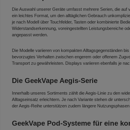
Die Auswahl unserer Geräte umfasst mehrere Serien, die auf 
ein leichtes Format, um den alltäglichen Gebrauch unkomplizie
je nach Modell über Touchfelder, Tasten oder kombinierte Bed
Widerstandserkennung, voreingestellten Leistungsbereiche ode
angepasst werden.
Die Modelle variieren von kompakten Alltagsgegenständen bis
bevorzugtes Verhalten zwischen engerem oder offenem Zugver
Transport zu gewährleisten. Displays variieren ebenfalls je n
Die GeekVape Aegis-Serie
Innerhalb unseres Sortiments zählt die Aegis-Linie zu den wid
Alltagseinsatz erleichtern. Je nach Variante stehen dir untersc
der Aegis-Reihe unterstützen zudem längere Nutzungsphasen un
GeekVape Pod-Systeme für eine ko