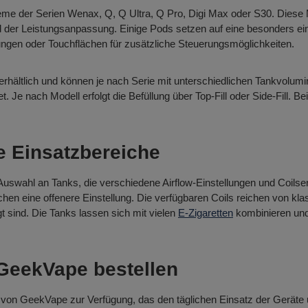
e der Serien Wenax, Q, Q Ultra, Q Pro, Digi Max oder S30. Diese M
d der Leistungsanpassung. Einige Pods setzen auf eine besonders e
ungen oder Touchflächen für zusätzliche Steuerungsmöglichkeiten.
hältlich und können je nach Serie mit unterschiedlichen Tankvolum
t. Je nach Modell erfolgt die Befüllung über Top-Fill oder Side-Fill. B
e Einsatzbereiche
wahl an Tanks, die verschiedene Airflow-Einstellungen und Coilseri
ichen eine offenere Einstellung. Die verfügbaren Coils reichen von k
 sind. Die Tanks lassen sich mit vielen
E-Zigaretten
kombinieren und 
GeekVape bestellen
 von GeekVape zur Verfügung, das den täglichen Einsatz der Geräte u