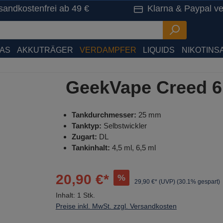
sandkostenfrei ab 49 €
Klarna & Paypal ve
HAS
AKKUTRÄGER
VERDAMPFER
LIQUIDS
NIKOTINSA
GeekVape Creed 6
Tankdurchmesser:
25 mm
Tanktyp:
Selbstwickler
Zugart:
DL
Tankinhalt:
4,5 ml, 6,5 ml
20,90 €*
%
29,90 €* (UVP)
(30.1% gespart)
Inhalt:
1 Stk.
Preise inkl. MwSt. zzgl. Versandkosten