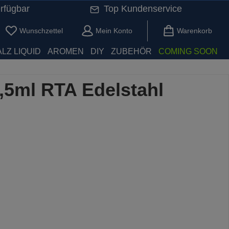
rfügbar
Top Kundenservice
Du hast 0 Produkte auf dem Merkzettel
Wunschzettel
Mein Konto
Warenkorb
LZ LIQUID
AROMEN
DIY
ZUBEHÖR
COMING SOON
,5ml RTA Edelstahl