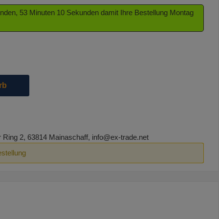
tunden, 53 Minuten 9 Sekunden damit Ihre Bestellung Montag
die Schaltflächen um die Anzahl zu erhöhen oder zu reduzieren.
rb
ing 2, 63814 Mainaschaff, info@ex-trade.net
estellung