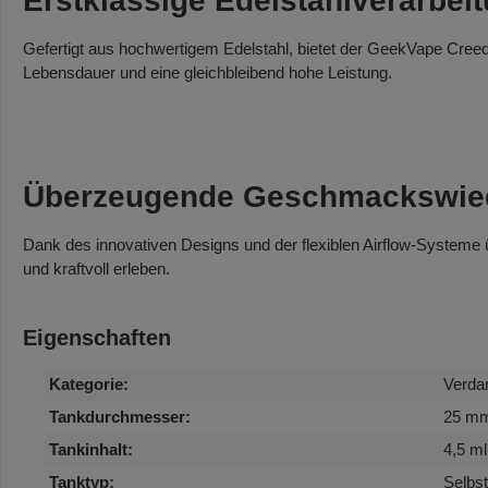
Erstklassige Edelstahlverarbei
Gefertigt aus hochwertigem Edelstahl, bietet der GeekVape Creed R
Lebensdauer und eine gleichbleibend hohe Leistung.
Überzeugende Geschmackswie
Dank des innovativen Designs und der flexiblen Airflow-Systeme
und kraftvoll erleben.
Eigenschaften
Kategorie:
Verda
Tankdurchmesser:
25 m
Tankinhalt:
4,5 ml
Tanktyp:
Selbst