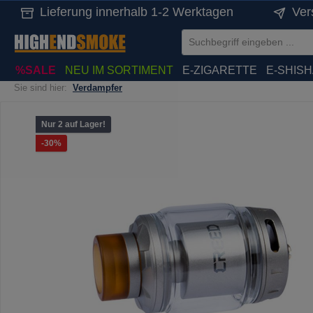
Lieferung innerhalb 1-2 Werktagen
Ver
springen
Zur Hauptnavigation springen
%SALE
NEU IM SORTIMENT
E-ZIGARETTE
E-SHIS
Sie sind hier:
Verdampfer
Bildergalerie überspringen
Nur 2 auf Lager!
Rabatt
-30%