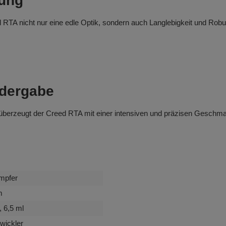
tung
TA nicht nur eine edle Optik, sondern auch Langlebigkeit und Robusth
dergabe
 überzeugt der Creed RTA mit einer intensiven und präzisen Geschma
mpfer
m
, 6,5 ml
wickler