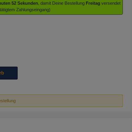
inuten 51 Sekunden
, damit Deine Bestellung
Freitag
versendet
stätigtem Zahlungseingang)
rfügbar.)
die Schaltflächen um die Anzahl zu erhöhen oder zu reduzieren.
rb
estellung