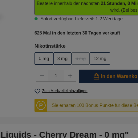
Bestelle innerhalb der nächsten
21 Stunden, 0 M
wird. (Bei be
Sofort verfügbar, Lieferzeit: 1-2 Werktage
625 Mal in den letzten 30 Tagen verkauft
auswählen
Nikotinstärke
0 mg
3 mg
6 mg
12 mg
(Diese Option ist zurzeit nicht ve
Produkt Anzahl: Gib den gewünschten Wert ein oder benutze 
In den Warenko
Zum Merkzettel hinzufügen
P
Sie erhalten 109 Bonus Punkte für diese B
Liquids - Cherry Dream - 0 mg"