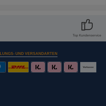
Top Kundenservice
LUNGS- UND VERSANDARTEN
Vorkasse
al
DHL mit Altersprüfung
Slice it. (Ratenkauf)
Pay now. (Sofort Überweisung, Lastschr
Pay later. (Rechnung)