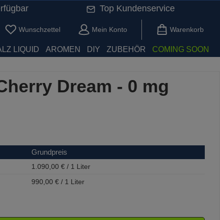
rfügbar
Top Kundenservice
Du hast 0 Produkte auf dem Merkzettel
Wunschzettel
Mein Konto
Warenkorb
LZ LIQUID
AROMEN
DIY
ZUBEHÖR
COMING SOON
Cherry Dream - 0 mg
Grundpreis
1.090,00 € / 1 Liter
990,00 € / 1 Liter