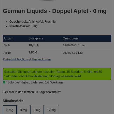
German Liquids - Doppel Apfel - 0 mg
Geschmack:
Anis, Apfel, Fruchtig
Nikotinstärke:
0 mg
Anzahl
Stückpreis
Grundpreis
10,90 €
Bis
9
1.090,00 € / 1 Liter
9,90 €
Ab
10
990,00 € / 1 Liter
Preise inkl. MwSt. zzgl. Versandkosten
Bestellen Sie innerhalb der nächsten Tagen, 30 Stunden, 8 Minuten 30
Sekunden damit Ihre Bestellung Montag versendet wird.
Sofort verfügbar, Lieferzeit: 1-2 Werktage
349 Mal in den letzten 30 Tagen verkauft
auswählen
Nikotinstärke
0 mg
3 mg
6 mg
12 mg