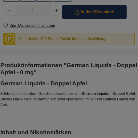
Produkt Anzahl: Gib den gewünschten Wert ein oder benutze die Schaltflächen um die Anzahl 
In den Warenkorb
Zum Merkzettel hinzufügen
P
Sie erhalten 109 Bonus Punkte für diese Bestellung
Produktinformationen "German Liquids - Doppel
Apfel - 0 mg"
German Liquids - Doppel Apfel
Erlebe das besondere Geschmackserlebnis von
German Liquids - Doppel Apfel
.
Dieses Liquid vereint harmonisch zwei Apfelsorten mit einem subtilen Hauch von
Anis.
Inhalt und Nikotinstärken