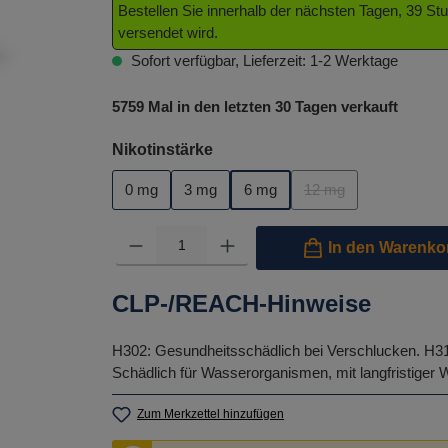
Bestellen Sie innerhalb der nächsten Tagen, 39 S
versendet wird.
Sofort verfügbar, Lieferzeit: 1-2 Werktage
5759 Mal in den letzten 30 Tagen verkauft
auswählen
Nikotinstärke
0 mg
3 mg
6 mg
12 mg
(Diese Option ist zurz
Produkt Anzahl: Gib den gewünschten Wert ein oder benutze 
In den Warenko
CLP-/REACH-Hinweise
H302: Gesundheitsschädlich bei Verschlucken.
H31
Schädlich für Wasserorganismen, mit langfristiger 
Zum Merkzettel hinzufügen