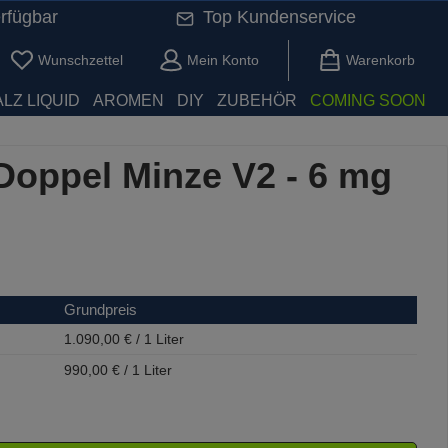
rfügbar
Top Kundenservice
Du hast 0 Produkte auf dem Merkzettel
Wunschzettel
Mein Konto
Warenkorb
LZ LIQUID
AROMEN
DIY
ZUBEHÖR
COMING SOON
Doppel Minze V2 - 6 mg
Grundpreis
1.090,00 € / 1 Liter
990,00 € / 1 Liter