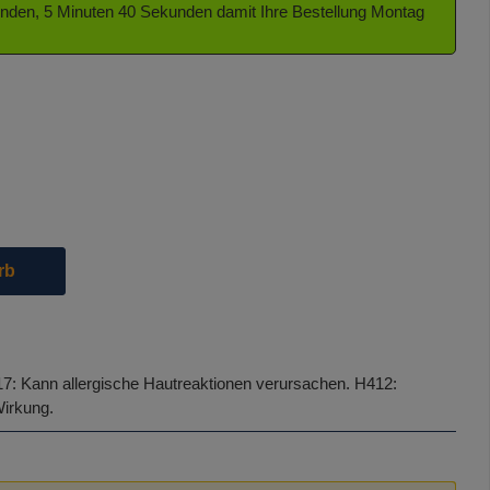
tunden, 5 Minuten 39 Sekunden damit Ihre Bestellung Montag
eit nicht verfügbar.)
die Schaltflächen um die Anzahl zu erhöhen oder zu reduzieren.
rb
7: Kann allergische Hautreaktionen verursachen.
H412:
Wirkung.