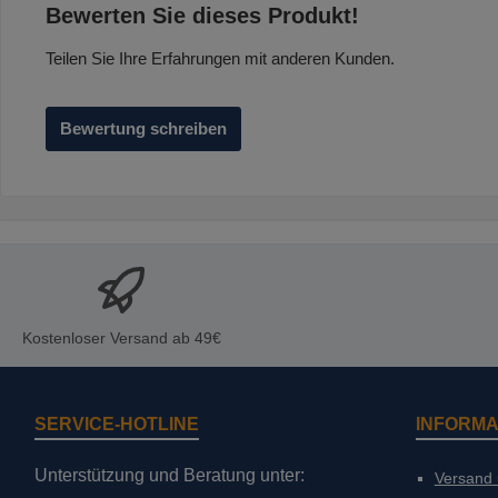
Durchschnittliche Bewertung von 0 von 5 Sternen
Bewerten Sie dieses Produkt!
Teilen Sie Ihre Erfahrungen mit anderen Kunden.
Bewertung schreiben
Kostenloser Versand ab 49€
SERVICE-HOTLINE
INFORMA
Unterstützung und Beratung unter:
Versand