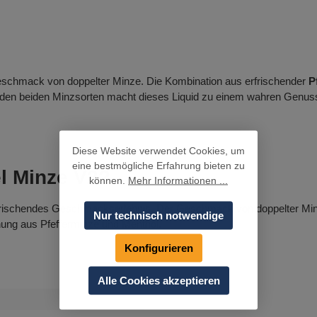
eschmack von doppelter Minze. Die Kombination aus erfrischender
P
n den beiden Minzsorten macht dieses Liquid zu einem wahren Genus
Diese Website verwendet Cookies, um
eine bestmögliche Erfahrung bieten zu
l Minze V2?
können.
Mehr Informationen ...
rfrischendes Geschmackserlebnis. Der Geschmack von doppelter Minze 
Nur technisch notwendige
ung aus Pfefferminze und Menthol.
Konfigurieren
Alle Cookies akzeptieren