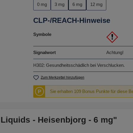
0 mg
3 mg
6 mg
12 mg
CLP-/REACH-Hinweise
Symbole
Signalwort
Achtung!
H302: Gesundheitsschädlich bei Verschlucken.
Zum Merkzettel hinzufügen
P
Sie erhalten 109 Bonus Punkte für diese B
iquids - Heisenbjorg - 6 mg"