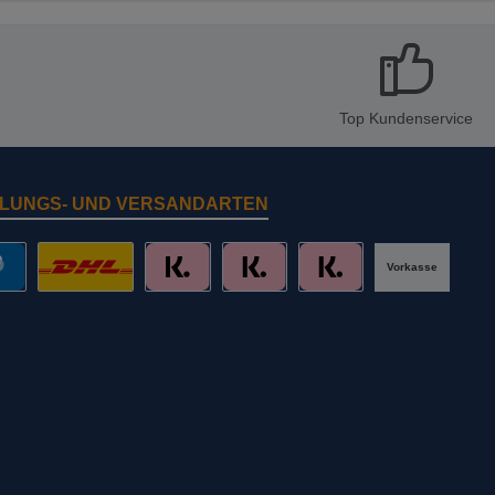
Top Kundenservice
LUNGS- UND VERSANDARTEN
Vorkasse
al
DHL mit Altersprüfung
Slice it. (Ratenkauf)
Pay now. (Sofort Überweisung, Lastschr
Pay later. (Rechnung)