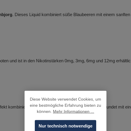
nbjorg
. Dieses Liquid kombiniert süße Blaubeeren mit einem sanften
oten und ist in den Nikotinstärken 0mg, 3mg, 6mg und 12mg erhältlic
Diese Website verwendet Cookies, um
eine bestmögliche Erfahrung bieten zu
rfekt kombiniert mit einem sanften Hauch Anis und abgerundet mit ein
können.
Mehr Informationen ...
Nur technisch notwendige