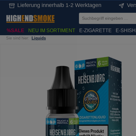
Lieferung innerhalb 1-2 Werktagen
Ver
springen
Zur Hauptnavigation springen
%SALE
NEU IM SORTIMENT
E-ZIGARETTE
E-SHIS
Sie sind hier:
Liquids
Bildergalerie überspringen