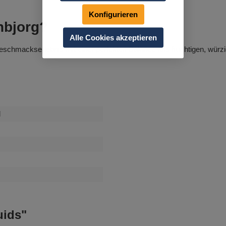
Konfigurieren
nbjorg?
Alle Cookies akzeptieren
Geschmackserlebnis mit einer perfekten Balance aus fruchtigen, würzi
l
uids"