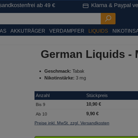
sandkostenfrei ab 49 €
Klarna & Paypal ve
HAS
AKKUTRÄGER
VERDAMPFER
LIQUIDS
NIKOTINSA
German Liquids - 
Geschmack:
Tabak
Nikotinstärke:
3 mg
Anzahl
Stückpreis
10,90 €
Bis
9
9,90 €
Ab
10
Preise inkl. MwSt. zzgl. Versandkosten