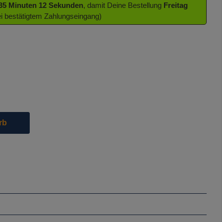
 35 Minuten 11 Sekunden
, damit Deine Bestellung
Freitag
ei bestätigtem Zahlungseingang)
die Schaltflächen um die Anzahl zu erhöhen oder zu reduzieren.
rb