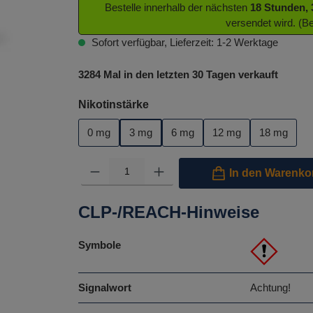
Bestelle innerhalb der nächsten
18 Stunden,
versendet wird. (B
Sofort verfügbar, Lieferzeit: 1-2 Werktage
3284 Mal in den letzten 30 Tagen verkauft
auswählen
Nikotinstärke
0 mg
3 mg
6 mg
12 mg
18 mg
Produkt Anzahl: Gib den gewünschten Wert ein oder benutze 
In den Warenko
CLP-/REACH-Hinweise
Symbole
Signalwort
Achtung!