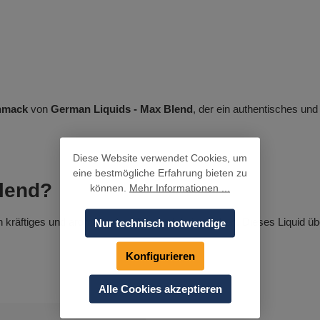
hmack
von
German Liquids - Max Blend
, der ein authentisches und
Diese Website verwendet Cookies, um
eine bestmögliche Erfahrung bieten zu
lend?
können.
Mehr Informationen ...
 ein kräftiges und aromatisches Tabakerlebnis suchen. Dieses Liquid ü
Nur technisch notwendige
Konfigurieren
Alle Cookies akzeptieren