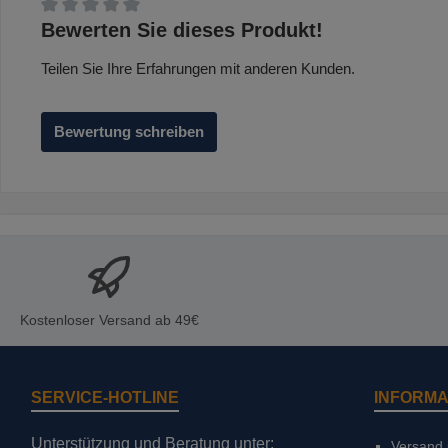
Durchschnittliche Bewertung von 0 von 5 Sternen
Bewerten Sie dieses Produkt!
Teilen Sie Ihre Erfahrungen mit anderen Kunden.
Bewertung schreiben
Kostenloser Versand ab 49€
SERVICE-HOTLINE
INFORMA
Unterstützung und Beratung unter:
Versand