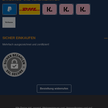
PayPal
DHL mit Altersprüfung
Slice it. (Ratenkauf)
Pay now. (Sofort Überweisung, Lastschrift
Pay later. (Rechnung)
Vorkasse
SICHER EINKAUFEN
Mehrfach ausgezeichnet und zertifiziert!
Bestellung widerrufen
Alle Preise inkl. gesetzl. Mehrwertsteuer zzgl.
Versandkosten
und ggf.