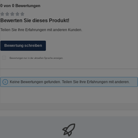
0 von 0 Bewertungen
Durchschnittliche Bewertung von 0 von 5 Sternen
Bewerten Sie dieses Produkt!
Teilen Sie Ihre Erfahrungen mit anderen Kunden.
Bewertung schreiben
Bewertungen nur in der aktuellen Sprache anzeigen.
Keine Bewertungen gefunden. Teilen Sie Ihre Erfahrungen mit anderen.