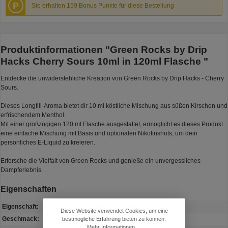
P
Sie erhalten 159 Bonus Punkte für diese Bestellung
Produktinformationen "Green Rocks by Drip
Hacks Cherry Sours 10ml in 120ml Flasche "
Entdecke die unwiderstehliche Kreation von Green Rocks by Drip Hacks - Cherry
Sours.
Dieses Longfill-Aroma bietet dir 10 ml köstliche Mischung aus süßen Kirschen und
erfrischendem Menthol.
Mit einer großzügigen 120 ml Flasche ausgestattet, ermöglicht es dieses Produkt
eine einfache Mischung mit Basis und optionalen Nikotinshots, um dein
persönliches E-Liquid zu kreieren.
Erforsche die Vielfalt von Green Rocks und genieße ein unvergessliches
Dampferlebnis.
Eigenschaften
Eigenschaft:
Minze / Menthol
Diese Website verwendet Cookies, um eine
Geschmack:
Kirsche, Minze
bestmögliche Erfahrung bieten zu können.
Mehr Informationen ...