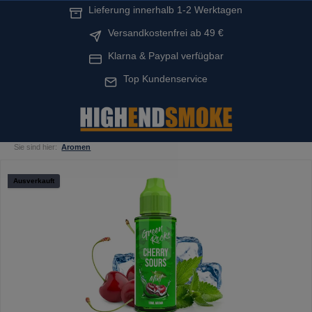
Lieferung innerhalb 1-2 Werktagen
alt springen
Versandkostenfrei ab 49 €
Klarna & Paypal verfügbar
Top Kundenservice
Sie sind hier:
Aromen
Bildergalerie überspringen
Ausverkauft