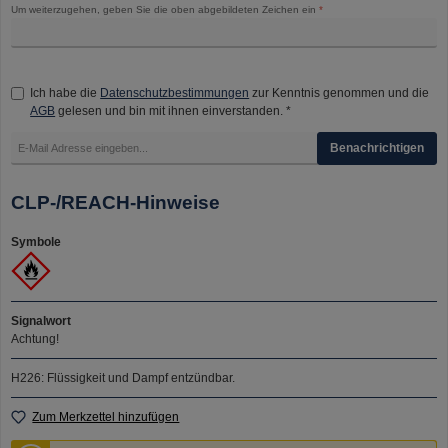
Um weiterzugehen, geben Sie die oben abgebildeten Zeichen ein
*
Ich habe die
Datenschutzbestimmungen
zur Kenntnis genommen und die
AGB
gelesen und bin mit ihnen einverstanden. *
Benachrichtigen
CLP-/REACH-Hinweise
Symbole
Signalwort
Achtung!
H226: Flüssigkeit und Dampf entzündbar.
Zum Merkzettel hinzufügen