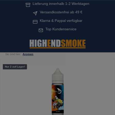
Lieferung innerhalb 1-2 Werktagen
alt springen
Versandkostenfrei ab 49 €
Klarna & Paypal verfügbar
Top Kundenservice
Sie sind hier:
Aromen
Bildergalerie überspringen
Nur 2 auf Lager!