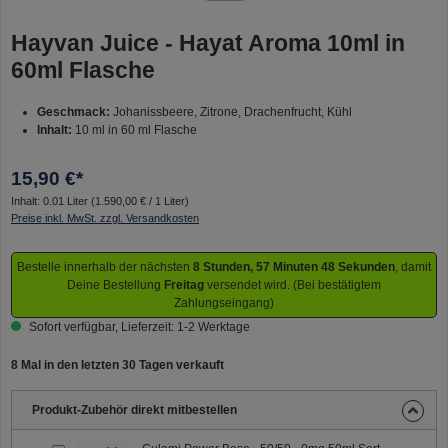
Hayvan Juice - Hayat Aroma 10ml in
60ml Flasche
Geschmack:
Johanissbeere, Zitrone, Drachenfrucht, Kühl
Inhalt:
10 ml in 60 ml Flasche
15,90 €*
Inhalt:
0.01 Liter
(1.590,00 € / 1 Liter)
Preise inkl. MwSt. zzgl. Versandkosten
Bestelle innerhalb der nächsten
8 Stunden, 57 Minuten 48 Sekunden
, damit
Deine Bestellung
Freitag
versendet wird. (Bei bestätigtem
Zahlungseingang)
Sofort verfügbar, Lieferzeit: 1-2 Werktage
8 Mal in den letzten 30 Tagen verkauft
Produkt-Zubehör direkt mitbestellen