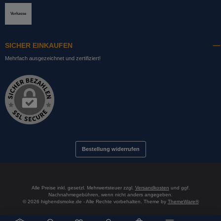
PayPal
DHL mit Altersprüfung
Slice it. (Ratenkauf)
Pay now. (Sofort Überweisung, Lastschrift
Pay later. (Rechnung)
Vorkasse
SICHER EINKAUFEN
Mehrfach ausgezeichnet und zertifiziert!
Bestellung widerrufen
Alle Preise inkl. gesetzl. Mehrwertsteuer zzgl.
Versandkosten
und ggf.
Nachnahmegebühren, wenn nicht anders angegeben.
© 2026 highendsmoke.de - Alle Rechte vorbehalten. Theme by
ThemeWare®