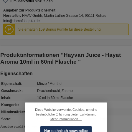
Zum Merkzettel hinzufügen
Angaben zur Produktsicherheit:
Hersteller:
HAAV Gmbh, Martin Luther Strasse 14, 95111 Rehau,
info@dampfshop4u.de
P
Sie erhalten 159 Bonus Punkte für diese Bestellung
Produktinformationen "Hayvan Juice - Hayat
Aroma 10ml in 60ml Flasche "
Eigenschaften
Eigenschaft:
Minze / Menthol
Geschmack:
Drachenfrucht, Zitrone
Inhalt:
10 ml in 60 ml Flasche
Kategorie:
Longfill
Diese Website verwendet Cookies, um eine
Nikotinstärke:
0 mg
bestmögliche Erfahrung bieten zu können.
Sorte:
Drachenfrucht, Zitrone, Johanissbeere, kühl
Mehr Informationen ...
Angaben gemäß Hersteller. Irrtum und Änderung vorbehalten.
Nur technisch notwendige