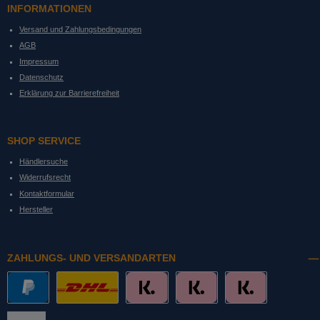
INFORMATIONEN
Versand und Zahlungsbedingungen
AGB
Impressum
Datenschutz
Erklärung zur Barrierefreiheit
SHOP SERVICE
Händlersuche
Widerrufsrecht
Kontaktformular
Hersteller
ZAHLUNGS- UND VERSANDARTEN
PayPal
DHL mit Altersprüfung
Slice it. (Ratenkauf)
Pay now. (Sofort Überweisung, Lastschrift
Pay later. (Rechnung)