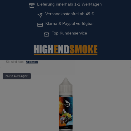
Lieferung innerhalb 1-2 Werktagen
alt springen
Versandkostenfrei ab 49 €
Klarna & Paypal verfügbar
Top Kundenservice
Sie sind hier:
Aromen
Bildergalerie überspringen
Nur 2 auf Lager!