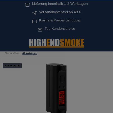
Lieferung innerhalb 1-2 Werktagen
alt springen
Versandkostenfrei ab 49 €
Klarna & Paypal verfügbar
Top Kundenservice
Sie sind hier:
Akkuträger
Bildergalerie überspringen
Ausverkauft