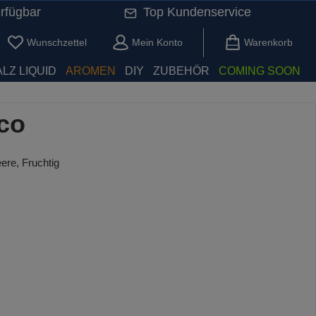
rfügbar
Top Kundenservice
Du hast 0 Produkte auf dem Merkzettel
Wunschzettel
Mein Konto
Warenkorb
LZ LIQUID
AROMEN
DIY
ZUBEHÖR
COMING SOON
co
re, Fruchtig