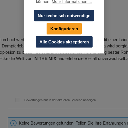
können.
Mehr Informationen ...
Nur technisch notwendige
Konfigurieren
eation hochwertiger Aromen und Liquids spezialisiert hat. Mit einer Le
Alle Cookies akzeptieren
as Dampferlebnis auf ein neues Level heben. Jedes Aroma wird sorgfä
plosion zu bieten.
IN THE MIX
setzt auf die Verwendung bester Rohs
ecke die Welt von
IN THE MIX
und erlebe die Vielfalt unverwechselb
Bewertungen nur in der aktuellen Sprache anzeigen.
Keine Bewertungen gefunden. Teilen Sie Ihre Erfahrungen 