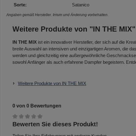
Sorte:
Satanico
Angaben gemäß Hersteller. Irrtum und Änderung vorbehalten.
Weitere Produkte von "IN THE MIX"
IN THE MIX
ist ein innovativer Hersteller, der sich auf die Kr
breite Auswahl an intensiven und einzigartigen Aromen, die d
werden und gleichzeitig eine außergewöhnliche Geschmacksex
sowohl Anfänger als auch erfahrene Dampfer begeistern. Entd
Weitere Produkte von IN THE MIX
0 von 0 Bewertungen
Durchschnittliche Bewertung von 0 von 5 Sternen
Bewerten Sie dieses Produkt!
Teilen Sie Ihre Erfahrungen mit anderen Kunden.