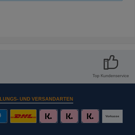
Top Kundenservice
LUNGS- UND VERSANDARTEN
Vorkasse
al
DHL mit Altersprüfung
Slice it. (Ratenkauf)
Pay now. (Sofort Überweisung, Lastschr
Pay later. (Rechnung)