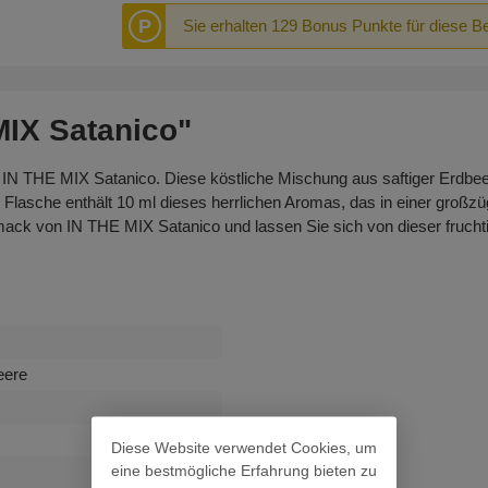
P
Sie erhalten 129 Bonus Punkte für diese B
MIX Satanico"
N THE MIX Satanico. Diese köstliche Mischung aus saftiger Erdbeer
asche enthält 10 ml dieses herrlichen Aromas, das in einer großzüg
ck von IN THE MIX Satanico und lassen Sie sich von dieser frucht
eere
Diese Website verwendet Cookies, um
eine bestmögliche Erfahrung bieten zu