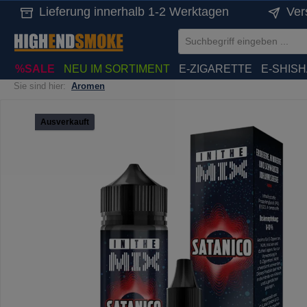
Lieferung innerhalb 1-2 Werktagen
Ver
springen
Zur Hauptnavigation springen
%SALE
NEU IM SORTIMENT
E-ZIGARETTE
E-SHIS
Sie sind hier:
Aromen
Bildergalerie überspringen
Ausverkauft