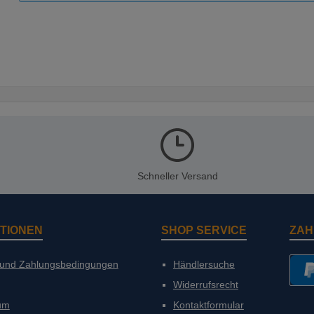
Schneller Versand
TIONEN
SHOP SERVICE
ZAH
 und Zahlungsbedingungen
Händlersuche
Widerrufsrecht
PayP
um
Kontaktformular