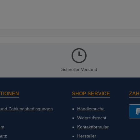
Schneller Versand
TIONEN
SHOP SERVICE
ZAH
 und Zahlungsbedingungen
Händlersuche
Widerrufsrecht
PayP
um
Kontaktformular
hutz
Hersteller