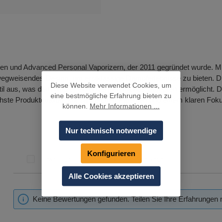
etten und Advanced Personal Vaporizern, der 2011 gegründet wurde. Mi
 wegweisendes Design, um erstklassige Dampferlebnisse zu bieten. 
Diese Website verwendet Cookies, um
 Stil aus, was dem Nutzer ein unvergleichliches Dampfen ermöglicht. 
eine bestmögliche Erfahrung bieten zu
hste Produktqualität. Mit zahlreichen Patenten und einem klaren Fo
können.
Mehr Informationen ...
Nur technisch notwendige
Konfigurieren
Bewertungen nur in der aktuellen Sprache anzeigen.
Alle Cookies akzeptieren
Keine Bewertungen gefunden. Teilen Sie Ihre Erfahrungen 