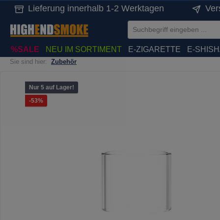
Lieferung innerhalb 1-2 Werktagen
Ver
springen
Zur Hauptnavigation springen
%SALE
NEU IM SORTIMENT
E-ZIGARETTE
E-SHIS
Sie sind hier:
Zubehör
Bildergalerie überspringen
Nur 5 auf Lager!
Rabatt
-53%