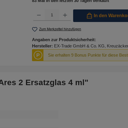
83 Mal in den letzten 30 Tagen verkauft
Produkt Anzahl: Gib den gewünschten Wert ein oder benutze 
In den Warenko
Zum Merkzettel hinzufügen
Angaben zur Produktsicherheit:
Hersteller:
EX-Trade GmbH & Co. KG, Kreuzäcker R
P
Sie erhalten 9 Bonus Punkte für diese Best
Ares 2 Ersatzglas 4 ml"