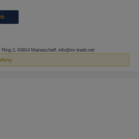
die Schaltflächen um die Anzahl zu erhöhen oder zu reduzieren.
rb
ing 2, 63814 Mainaschaff, info@ex-trade.net
ellung