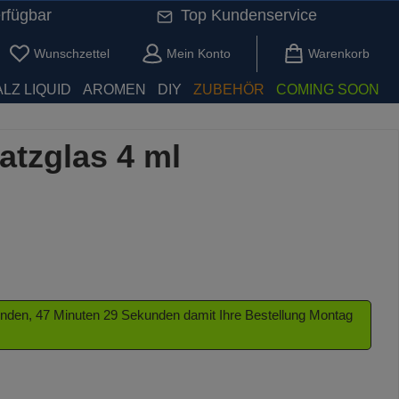
rfügbar
Top Kundenservice
Du hast 0 Produkte auf dem Merkzettel
Wunschzettel
Mein Konto
Warenkorb
LZ LIQUID
AROMEN
DIY
ZUBEHÖR
COMING SOON
atzglas 4 ml
tunden, 47 Minuten 29 Sekunden damit Ihre Bestellung Montag