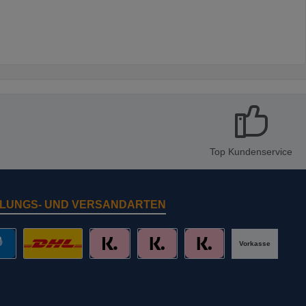
Top Kundenservice
LUNGS- UND VERSANDARTEN
Vorkasse
al
DHL mit Altersprüfung
Slice it. (Ratenkauf)
Pay now. (Sofort Überweisung, Lastschr
Pay later. (Rechnung)