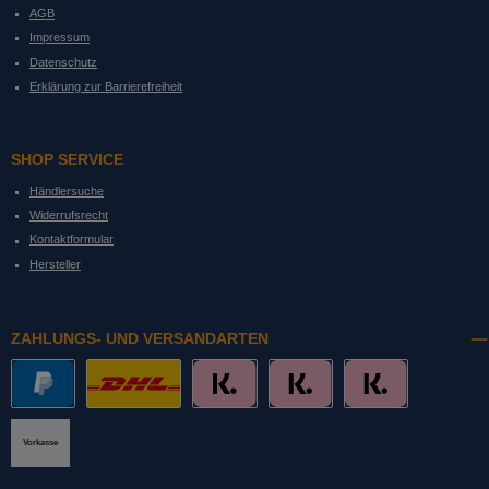
AGB
Impressum
Datenschutz
Erklärung zur Barrierefreiheit
SHOP SERVICE
Händlersuche
Widerrufsrecht
Kontaktformular
Hersteller
ZAHLUNGS- UND VERSANDARTEN
PayPal
DHL mit Altersprüfung
Slice it. (Ratenkauf)
Pay now. (Sofort Überweisung, Lastschrift
Pay later. (Rechnung)
Vorkasse