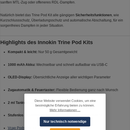
sanften MTL-Zug oder offeneres RDL-Dampfen.
Natürlich bietet das Trine Pod Kit alle gängigen
Sicherheitsfunktionen
, wie
Kurzschlussschutz, Überladungsschutz und automatische Abschaltung, für ein
sorgenfreies Dampfen in jeder Situation.
Highlights des Innokin Trine Pod Kits
Kompakt & leicht:
Nur 50 g Gesamtgewicht
1000 mAh Akku:
Wechselbar und schnell aufladbar via USB-C
OLED-Display:
Übersichtliche Anzeige aller wichtigen Parameter
Zugautomatik & Feuertaster:
Flexible Bedienung ganz nach Wunsch
Diese Website verwendet Cookies, um eine
2 ml Tankvolumen:
Bequemes Topfill-System
bestmögliche Erfahrung bieten zu können.
Mehr Informationen ...
Stufenlos regulierbare Airflow:
Für MTL und RDL optimiert
Nur technisch notwendige
Vcap Pods
:
Mit integrierten Coils (0,6 Ohm / 0,8 Ohm)