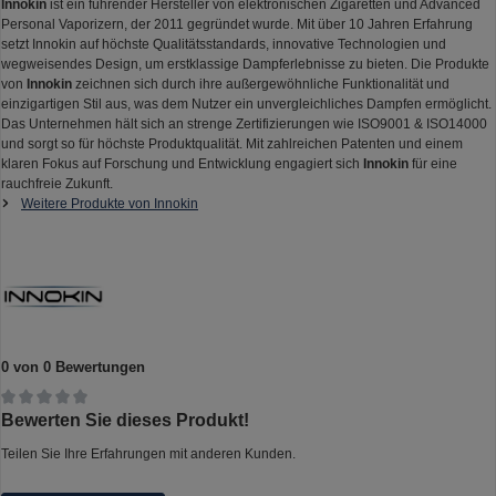
Innokin
ist ein führender Hersteller von elektronischen Zigaretten und Advanced
Personal Vaporizern, der 2011 gegründet wurde. Mit über 10 Jahren Erfahrung
setzt Innokin auf höchste Qualitätsstandards, innovative Technologien und
wegweisendes Design, um erstklassige Dampferlebnisse zu bieten. Die Produkte
von
Innokin
zeichnen sich durch ihre außergewöhnliche Funktionalität und
einzigartigen Stil aus, was dem Nutzer ein unvergleichliches Dampfen ermöglicht.
Das Unternehmen hält sich an strenge Zertifizierungen wie ISO9001 & ISO14000
und sorgt so für höchste Produktqualität. Mit zahlreichen Patenten und einem
klaren Fokus auf Forschung und Entwicklung engagiert sich
Innokin
für eine
rauchfreie Zukunft.
Weitere Produkte von Innokin
0 von 0 Bewertungen
Durchschnittliche Bewertung von 0 von 5 Sternen
Bewerten Sie dieses Produkt!
Teilen Sie Ihre Erfahrungen mit anderen Kunden.