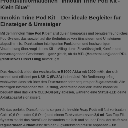
Produktinformationen "Innokin Trine Pod Kit -
Klein Blue"
Innokin Trine Pod Kit – Der ideale Begleiter für
Einsteiger & Umsteiger
Mit dem
Innokin Trine Pod Kit
erhältst du ein kompaktes und benutzerfreundliches
Pod-System, das speziell auf die Bedürfnisse von Einsteigern und Umsteigern
abgestimmt ist. Dank seiner intelligenten Funktionen und hochwertigen
Verarbeitung überzeugt dieses Kit im Alltag durch Zuverlässigkeit, Komfort und
hervorragenden Geschmack – ganz gleich, ob du
MTL (Mouth to Lung)
oder
RDL
(restriktives Direct Lung)
bevorzugst.
Das Herzstück bildet der
wechselbare B1000 Akku mit 1000 mAh
, der sich
schnell und effizient per
USB-C (5V/2A)
laden lässt. Die Bedienung erfolgt
wahlweise klassisch über den
Feuertaster
oder bequem per
Zugautomatik
. Alle
wichtigen Informationen wie Leistung, Widerstand oder Akkustand kannst du
bequem über das
klare OLED-Display
ablesen, während eine
Status-LED
deine
Akkukapazität signalisiert.
Für das perfekte Dampferlebnis sorgen die
Innokin Vcap Pods
mit fest verbauten
Coils (0,6 Ohm oder 0,8 Ohm) und einem
Tankvolumen von 2,0 ml
. Das
Top-Fill-
System
macht das Nachfüllen besonders einfach und sauber. Dank der
stufenlos
regulierbaren Airflow
lässt sich der Zugwiderstand präzise anpassen – für