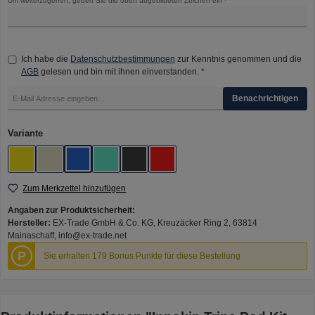
Um weiterzugehen, geben Sie die oben abgebildeten Zeichen ein
*
Ich habe die
Datenschutzbestimmungen
zur Kenntnis genommen und die
AGB
gelesen und bin mit ihnen einverstanden. *
Benachrichtigen
auswählen
Variante
Gold Pink
Ivory White
Klein Blue
Purple Blue
Slate Black
Solor Red
Zum Merkzettel hinzufügen
Angaben zur Produktsicherheit:
Hersteller:
EX-Trade GmbH & Co. KG, Kreuzäcker Ring 2, 63814
Mainaschaff, info@ex-trade.net
P
Sie erhalten 179 Bonus Punkte für diese Bestellung