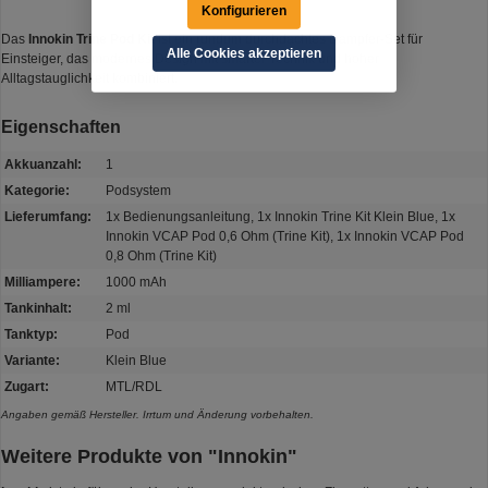
Konfigurieren
Das
Innokin Trine Pod Kit
ist ein rundum durchdachtes Dampfer-Set für
Alle Cookies akzeptieren
Einsteiger, das modernes Design mit smarter Technik und hoher
Alltagstauglichkeit kombiniert.
Eigenschaften
Akkuanzahl:
1
Kategorie:
Podsystem
Lieferumfang:
1x Bedienungsanleitung, 1x Innokin Trine Kit Klein Blue, 1x
Innokin VCAP Pod 0,6 Ohm (Trine Kit), 1x Innokin VCAP Pod
0,8 Ohm (Trine Kit)
Milliampere:
1000 mAh
Tankinhalt:
2 ml
Tanktyp:
Pod
Variante:
Klein Blue
Zugart:
MTL/RDL
Angaben gemäß Hersteller. Irrtum und Änderung vorbehalten.
Weitere Produkte von "Innokin"