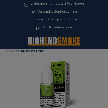
Lieferung innerhalb 1-2 Werktagen
alt springen
Versandkostenfrei ab 49 €
Klarna & Paypal verfügbar
Top Kundenservice
Sie sind hier:
Nikotinsalz Liquid
Bildergalerie überspringen