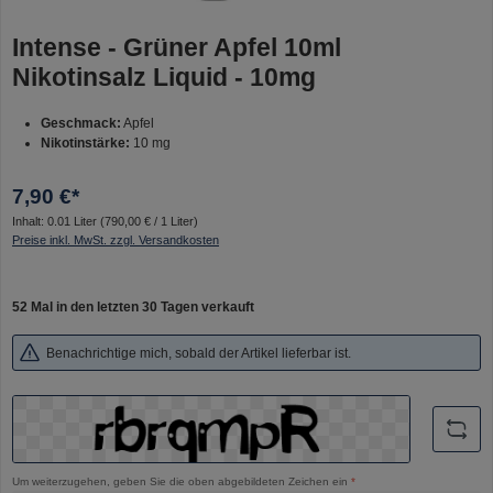
Intense - Grüner Apfel 10ml
Nikotinsalz Liquid - 10mg
Geschmack:
Apfel
Nikotinstärke:
10 mg
7,90 €*
Inhalt:
0.01 Liter
(790,00 € / 1 Liter)
Preise inkl. MwSt. zzgl. Versandkosten
52 Mal in den letzten 30 Tagen verkauft
Benachrichtige mich, sobald der Artikel lieferbar ist.
Um weiterzugehen, geben Sie die oben abgebildeten Zeichen ein
*