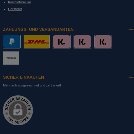
Kontaktformular
Hersteller
ZAHLUNGS- UND VERSANDARTEN
PayPal
DHL mit Altersprüfung
Slice it. (Ratenkauf)
Pay now. (Sofort Überweisung, Lastschrift
Pay later. (Rechnung)
Vorkasse
SICHER EINKAUFEN
Mehrfach ausgezeichnet und zertifiziert!