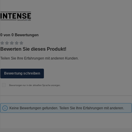
0 von 0 Bewertungen
Durchschnittliche Bewertung von 0 von 5 Sternen
Bewerten Sie dieses Produkt!
Teilen Sie Ihre Erfahrungen mit anderen Kunden.
Bewertung schreiben
Bewertungen nur in der aktuellen Sprache anzeigen.
Keine Bewertungen gefunden. Teilen Sie Ihre Erfahrungen mit anderen.