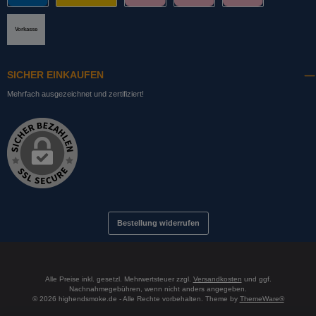
PayPal
DHL mit Altersprüfung
Slice it. (Ratenkauf)
Pay now. (Sofort Überweisung, Lastschrift
Pay later. (Rechnung)
Vorkasse
SICHER EINKAUFEN
Mehrfach ausgezeichnet und zertifiziert!
Bestellung widerrufen
Alle Preise inkl. gesetzl. Mehrwertsteuer zzgl.
Versandkosten
und ggf.
Nachnahmegebühren, wenn nicht anders angegeben.
© 2026 highendsmoke.de - Alle Rechte vorbehalten. Theme by
ThemeWare®