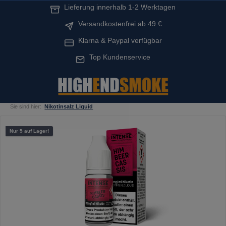
Lieferung innerhalb 1-2 Werktagen
alt springen
Versandkostenfrei ab 49 €
Klarna & Paypal verfügbar
Top Kundenservice
Sie sind hier:
Nikotinsalz Liquid
Bildergalerie überspringen
Nur 5 auf Lager!