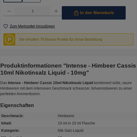
Produkt Anzahl: Gib den gewünschten Wert ein oder benutze die Schaltflächen um die Anzahl 
In den Warenkorb
Zum Merkzettel hinzufügen
P
Sie erhalten 79 Bonus Punkte für diese Bestellung
Produktinformationen "Intense - Himbeer Cassis
10ml Nikotinsalz Liquid - 10mg"
Das
Intense - Himbeer Cassis 10ml Nikotinsalz Liquid
kombiniert süße, saure
Himbeeren mit dem intensiven Geschmack schwarzer Johannisbeeren zu einer
perfekten Aromenfusion.
Eigenschaften
Geschmack:
Himbeere
Inhalt:
10 ml in 10 ml Flasche
Kategorie:
Nik-Salz-Liquid