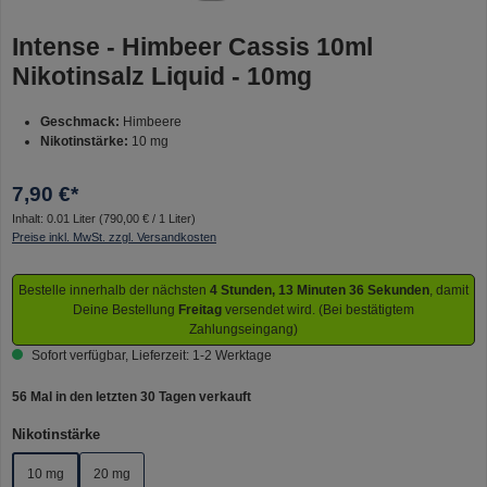
Intense - Himbeer Cassis 10ml
Nikotinsalz Liquid - 10mg
Geschmack:
Himbeere
Nikotinstärke:
10 mg
7,90 €*
Inhalt:
0.01 Liter
(790,00 € / 1 Liter)
Preise inkl. MwSt. zzgl. Versandkosten
Bestelle innerhalb der nächsten
4 Stunden, 13 Minuten 36 Sekunden
, damit
Deine Bestellung
Freitag
versendet wird. (Bei bestätigtem
Zahlungseingang)
Sofort verfügbar, Lieferzeit: 1-2 Werktage
56 Mal in den letzten 30 Tagen verkauft
auswählen
Nikotinstärke
10 mg
20 mg