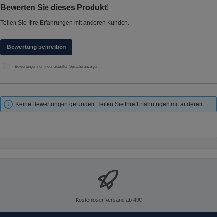
Durchschnittliche Bewertung von 0 von 5 Sternen
Bewerten Sie dieses Produkt!
Teilen Sie Ihre Erfahrungen mit anderen Kunden.
Bewertung schreiben
Bewertungen nur in der aktuellen Sprache anzeigen.
Keine Bewertungen gefunden. Teilen Sie Ihre Erfahrungen mit anderen.
Kostenloser Versand ab 49€