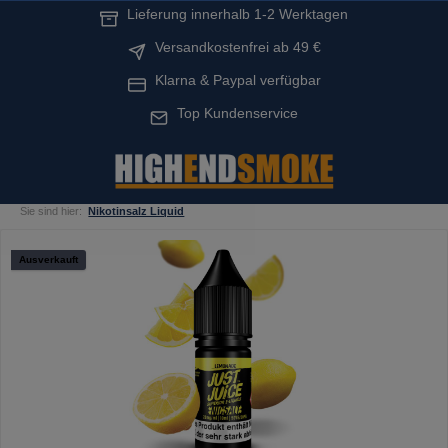
Lieferung innerhalb 1-2 Werktagen
alt springen
Versandkostenfrei ab 49 €
Klarna & Paypal verfügbar
Top Kundenservice
Sie sind hier:
Nikotinsalz Liquid
Bildergalerie überspringen
Ausverkauft