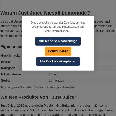
Warum Just Juice Nicsalt Lemonade?
Das
Just Juice Nicsalt Lemonade 10ml 20mg
bietet dir ein einzigartiges und
Diese Website verwendet Cookies, um eine
erfrischendes Dampferlebnis. Die hochwertige Zusammensetzung garantiert dir
bestmögliche Erfahrung bieten zu können.
intensiven Geschmack und eine angenehme Nikotinaufnahme. Perfekt für alle, die
Mehr Informationen ...
ein erfrischendes und belebendes Liquid suchen.
Nur technisch notwendige
Eigenschaften
Konfigurieren
Geschmack:
Limonade
Alle Cookies akzeptieren
Inhalt:
10 ml in 10 ml Flasche
Kategorie:
Nik-Salz-Liquid
Nikotinstärke:
20 mg
Sorte:
Lemonade
Angaben gemäß Hersteller. Irrtum und Änderung vorbehalten.
Weitere Produkte von "Just Juice"
Just Juice
, 2019 gegründet in Preston, Großbritannien, ist bekannt für seine
fruchtigen e-Liquids. Mit Fokus auf hochwertige, fruchtbetonte Mischungen bietet
Just Juice
Dampfern eine breite Auswahl an kreativen und geschmackvollen