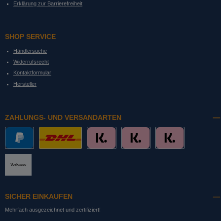
Erklärung zur Barrierefreiheit
SHOP SERVICE
Händlersuche
Widerrufsrecht
Kontaktformular
Hersteller
ZAHLUNGS- UND VERSANDARTEN
PayPal
DHL mit Altersprüfung
Slice it. (Ratenkauf)
Pay now. (Sofort Überweisung, Lastschrift
Pay later. (Rechnung)
Vorkasse
SICHER EINKAUFEN
Mehrfach ausgezeichnet und zertifiziert!