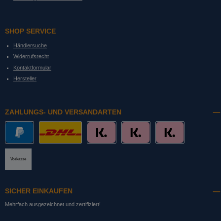
SHOP SERVICE
Händlersuche
Widerrufsrecht
Kontaktformular
Hersteller
ZAHLUNGS- UND VERSANDARTEN
PayPal
DHL mit Altersprüfung
Slice it. (Ratenkauf)
Pay now. (Sofort Überweisung, Lastschrift
Pay later. (Rechnung)
Vorkasse
SICHER EINKAUFEN
Mehrfach ausgezeichnet und zertifiziert!