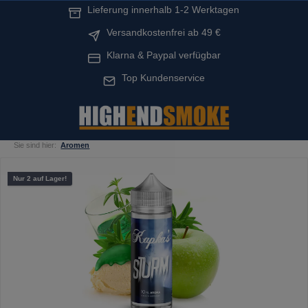
Lieferung innerhalb 1-2 Werktagen
alt springen
Versandkostenfrei ab 49 €
Klarna & Paypal verfügbar
Top Kundenservice
Sie sind hier:
Aromen
Bildergalerie überspringen
Nur 2 auf Lager!