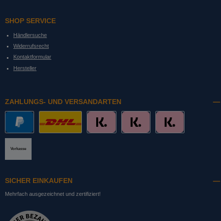
SHOP SERVICE
Händlersuche
Widerrufsrecht
Kontaktformular
Hersteller
ZAHLUNGS- UND VERSANDARTEN
PayPal
DHL mit Altersprüfung
Slice it. (Ratenkauf)
Pay now. (Sofort Überweisung, Lastschrift
Pay later. (Rechnung)
Vorkasse
SICHER EINKAUFEN
Mehrfach ausgezeichnet und zertifiziert!