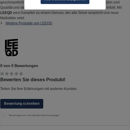
geschmacklich als auch qualitativ überzeugt.
LEEQD
steht für Präzision und
Qualität und stellt sicher, dass jedes Liquid die höchsten Standards erfüllt. Mit
LEEQD
wird Dampfen zu einem Genuss, der alle Sinne anspricht und neue
Maßstäbe setzt.
Weitere Produkte von LEEQD
0 von 0 Bewertungen
Durchschnittliche Bewertung von 0 von 5 Sternen
Bewerten Sie dieses Produkt!
Teilen Sie Ihre Erfahrungen mit anderen Kunden.
Bewertung schreiben
Bewertungen nur in der aktuellen Sprache anzeigen.