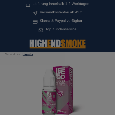
Lieferung innerhalb 1-2 Werktagen
alt springen
Versandkostenfrei ab 49 €
Klarna & Paypal verfügbar
Top Kundenservice
Sie sind hier:
Liquids
Bildergalerie überspringen