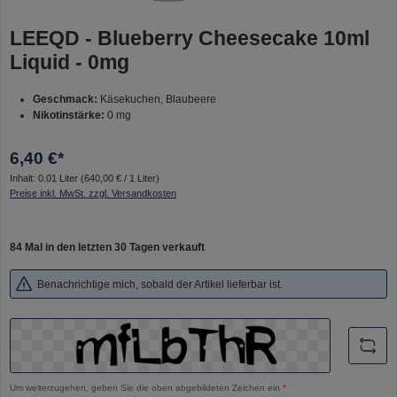
LEEQD - Blueberry Cheesecake 10ml
Liquid - 0mg
Geschmack:
Käsekuchen, Blaubeere
Nikotinstärke:
0 mg
6,40 €*
Inhalt:
0.01 Liter
(640,00 € / 1 Liter)
Preise inkl. MwSt. zzgl. Versandkosten
84 Mal in den letzten 30 Tagen verkauft
Benachrichtige mich, sobald der Artikel lieferbar ist.
Um weiterzugehen, geben Sie die oben abgebildeten Zeichen ein
*