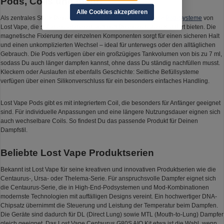
Pods, Coils und mehr!
Alle Cookies akzeptieren
Als zentrales Stück Deiner
E-Zigarette
findest Du kompatible
Pod-Systeme
von
Lost Vape, die sofort einsatzbereit sind und Dir einen hohen Komfort bieten. Die
magnetische Fixierung der einzelnen Komponenten sorgt für einen sicheren Halt
und einen unkomplizierten Wechsel – ideal für unterwegs oder den alltäglichen
Gebrauch. Die Pods verfügen über ein großzügiges Tankvolumen von bis zu 7 ml,
sodass Du auch länger dampfen kannst, ohne dass Du ständig nachfüllen musst.
Kleckern oder Auslaufen ist ebenfalls Geschichte: Seitliche Befüllsysteme
verfügen über einen Silikonverschluss für ein besonders einfaches Handling.
Lost Vape Pods gibt es mit integriertem Coil, die besonders für Anfänger geeignet
sind. Für individuelle Anpassungen und eine längere Nutzungsdauer eignen sich
auch wechselbare Coils. So findest Du das passende Produkt für Deinen
Dampfstil.
Beliebte Lost Vape Produktserien
Bekannt ist Lost Vape für seine kreativen und innovativen Produktserien wie die
Centaurus-, Ursa- oder Thelema-Serie. Für anspruchsvolle Dampfer eignet sich
die Centaurus-Serie, die in High-End-Podsystemen und Mod-Kombinationen
modernste Technologien mit auffälligen Designs vereint. Ein hochwertiger DNA-
Chipsatz übernimmt die Steuerung und Leistung der Temperatur beim Dampfen.
Die Geräte sind dadurch für DL (Direct Lung) sowie MTL (Mouth-to-Lung) Dampfer
gleich geeignet. Das Lost Vape Centaurus G80S AIO Kit etwa ist die Wahl, wenn