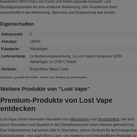
bewährten DNA Chips von Evolv und bietet separate Auswahl- und
Bestätigungstasten für eine einfache Bedienung. Der Feuerknopf dient
ausschließlich der Aktivierung, Sperrung und Entsperrung des Geräts.
Eigenschaften
Akkuanzahl:
2
Akkutyp:
18650
Kategorie:
Akkuträger
Lieferumfang:
1x Bedienungsanleitung, 1x Lost Vape Centaurus Q200
Akkuträger, 1x USB-C Kabel
Variante:
Royal Blue Wave Coral
Angaben gemäß Hersteller. Irrtum und Änderung vorbehalten.
Weitere Produkte von "Lost Vape"
Premium-Produkte von Lost Vape
entdecken
Lost Vape ist ein führender Hersteller von
Akkuträgern
und
Verdampfern
, der sich
durch Innovation und Qualität in der Dampferbranche einen Namen gemacht hat.
Das Unternehmen hat seinen Sitz in Shenzhen, einem Zentrum für technologische
Entwicklungen, und nutzt diese Lage, um moderne und fortschrittliche Produkte zu