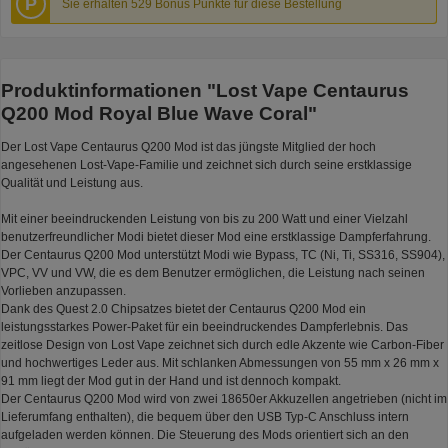
P
Sie erhalten 529 Bonus Punkte für diese Bestellung
Produktinformationen "Lost Vape Centaurus
Q200 Mod Royal Blue Wave Coral"
Der Lost Vape Centaurus Q200 Mod ist das jüngste Mitglied der hoch
angesehenen Lost-Vape-Familie und zeichnet sich durch seine erstklassige
Qualität und Leistung aus.
Mit einer beeindruckenden Leistung von bis zu 200 Watt und einer Vielzahl
benutzerfreundlicher Modi bietet dieser Mod eine erstklassige Dampferfahrung.
Der Centaurus Q200 Mod unterstützt Modi wie Bypass, TC (Ni, Ti, SS316, SS904),
VPC, VV und VW, die es dem Benutzer ermöglichen, die Leistung nach seinen
Vorlieben anzupassen.
Dank des Quest 2.0 Chipsatzes bietet der Centaurus Q200 Mod ein
leistungsstarkes Power-Paket für ein beeindruckendes Dampferlebnis. Das
zeitlose Design von Lost Vape zeichnet sich durch edle Akzente wie Carbon-Fiber
und hochwertiges Leder aus. Mit schlanken Abmessungen von 55 mm x 26 mm x
91 mm liegt der Mod gut in der Hand und ist dennoch kompakt.
Der Centaurus Q200 Mod wird von zwei 18650er Akkuzellen angetrieben (nicht im
Lieferumfang enthalten), die bequem über den USB Typ-C Anschluss intern
aufgeladen werden können. Die Steuerung des Mods orientiert sich an den