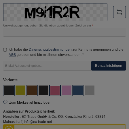
Um weiterzugehen, geben Sie die oben abgebildeten Zeichen ein
*
Ich habe die
Datenschutzbestimmungen
zur Kenntnis genommen und die
AGB
gelesen und bin mit ihnen einverstanden. *
Benachrichtigen
auswählen
Variante
Black Carbon Fiber
Gold Teak Wood
Gunmetal Walnut Wood
Matt Red Carbon Fiber
Royal Blue Wave Coral
Sakura Pink Wave Pastel
Sierra Blue Carbon Fiber
Silver Teak Wood
Zum Merkzettel hinzufügen
Angaben zur Produktsicherheit:
Hersteller:
EX-Trade GmbH & Co. KG, Kreuzäcker Ring 2, 63814
Mainaschaff, info@ex-trade.net