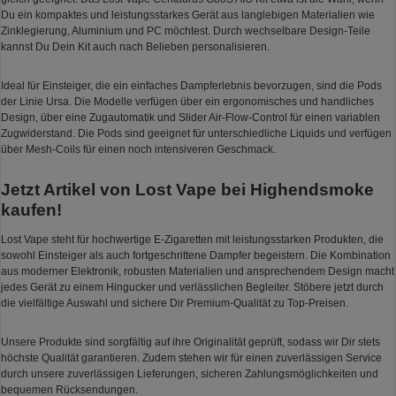
Du ein kompaktes und leistungsstarkes Gerät aus langlebigen Materialien wie
Zinklegierung, Aluminium und PC möchtest. Durch wechselbare Design-Teile
kannst Du Dein Kit auch nach Belieben personalisieren.
Ideal für Einsteiger, die ein einfaches Dampferlebnis bevorzugen, sind die Pods
der Linie Ursa. Die Modelle verfügen über ein ergonomisches und handliches
Design, über eine Zugautomatik und Slider Air-Flow-Control für einen variablen
Zugwiderstand. Die Pods sind geeignet für unterschiedliche Liquids und verfügen
über Mesh-Coils für einen noch intensiveren Geschmack.
Jetzt Artikel von Lost Vape bei Highendsmoke
kaufen!
Lost Vape steht für hochwertige E-Zigaretten mit leistungsstarken Produkten, die
sowohl Einsteiger als auch fortgeschrittene Dampfer begeistern. Die Kombination
aus moderner Elektronik, robusten Materialien und ansprechendem Design macht
jedes Gerät zu einem Hingucker und verlässlichen Begleiter. Stöbere jetzt durch
die vielfältige Auswahl und sichere Dir Premium-Qualität zu Top-Preisen.
Unsere Produkte sind sorgfältig auf ihre Originalität geprüft, sodass wir Dir stets
höchste Qualität garantieren. Zudem stehen wir für einen zuverlässigen Service
durch unsere zuverlässigen Lieferungen, sicheren Zahlungsmöglichkeiten und
bequemen Rücksendungen.