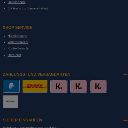
Datenschutz
Erklärung zur Barrierefreiheit
SHOP SERVICE
Händlersuche
Widerrufsrecht
Kontaktformular
Hersteller
ZAHLUNGS- UND VERSANDARTEN
PayPal
DHL mit Altersprüfung
Slice it. (Ratenkauf)
Pay now. (Sofort Überweisung, Lastschrift
Pay later. (Rechnung)
Vorkasse
SICHER EINKAUFEN
Mehrfach ausgezeichnet und zertifiziert!