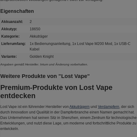
Eigenschaften
Akkuanzahl:
2
Akkutyp:
18650
Kategorie:
Akkuträger
Lieferumfang:
1x Bedienungsanleitung, 1x Lost Vape M200 Mod, 1x USB-C
Kabel
Variante:
Golden Knight
Angaben gemäß Hersteller. Irrtum und Änderung vorbehalten.
Weitere Produkte von "Lost Vape"
Premium-Produkte von Lost Vape
entdecken
Lost Vape ist ein führender Hersteller von
Akkuträgern
und
Verdampfern
, der sich
durch Innovation und Qualität in der Dampferbranche einen Namen gemacht hat.
Das Unternehmen hat seinen Sitz in Shenzhen, einem Zentrum für technologische
Entwicklungen, und nutzt diese Lage, um moderne und fortschrittliche Produkte zu
entwickeln.