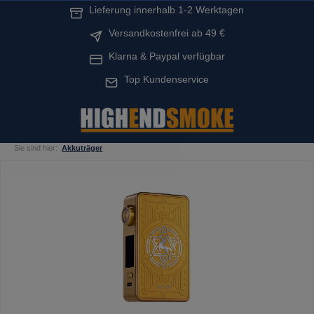
Lieferung innerhalb 1-2 Werktagen
alt springen
Versandkostenfrei ab 49 €
Klarna & Paypal verfügbar
Top Kundenservice
Sie sind hier:
Akkuträger
Bildergalerie überspringen