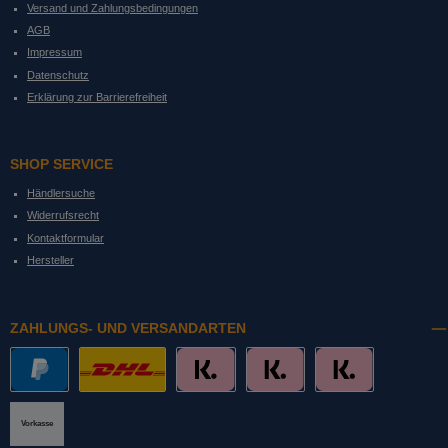
Versand und Zahlungsbedingungen
AGB
Impressum
Datenschutz
Erklärung zur Barrierefreiheit
SHOP SERVICE
Händlersuche
Widerrufsrecht
Kontaktformular
Hersteller
ZAHLUNGS- UND VERSANDARTEN
PayPal
DHL mit Altersprüfung
Slice it. (Ratenkauf)
Pay now. (Sofort Überweisung, Lastschrift
Pay later. (Rechnung)
Vorkasse