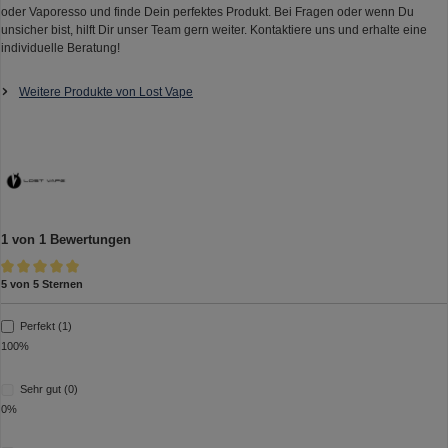
oder Vaporesso und finde Dein perfektes Produkt. Bei Fragen oder wenn Du
unsicher bist, hilft Dir unser Team gern weiter. Kontaktiere uns und erhalte eine
individuelle Beratung!
Weitere Produkte von Lost Vape
1 von 1 Bewertungen
5 von 5 Sternen
Durchschnittliche Bewertung von 5 von 5 Sternen
Perfekt (1)
100%
Sehr gut (0)
0%