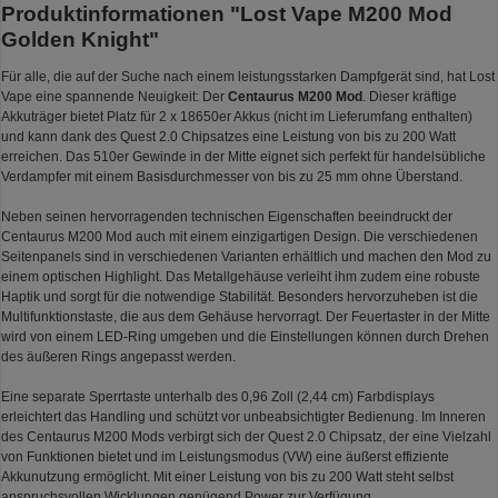
Produktinformationen "Lost Vape M200 Mod
Golden Knight"
Für alle, die auf der Suche nach einem leistungsstarken Dampfgerät sind, hat Lost
Vape eine spannende Neuigkeit: Der
Centaurus M200 Mod
. Dieser kräftige
Akkuträger bietet Platz für 2 x 18650er Akkus (nicht im Lieferumfang enthalten)
und kann dank des Quest 2.0 Chipsatzes eine Leistung von bis zu 200 Watt
erreichen. Das 510er Gewinde in der Mitte eignet sich perfekt für handelsübliche
Verdampfer mit einem Basisdurchmesser von bis zu 25 mm ohne Überstand.
Neben seinen hervorragenden technischen Eigenschaften beeindruckt der
Centaurus M200 Mod auch mit einem einzigartigen Design. Die verschiedenen
Seitenpanels sind in verschiedenen Varianten erhältlich und machen den Mod zu
einem optischen Highlight. Das Metallgehäuse verleiht ihm zudem eine robuste
Haptik und sorgt für die notwendige Stabilität. Besonders hervorzuheben ist die
Multifunktionstaste, die aus dem Gehäuse hervorragt. Der Feuertaster in der Mitte
wird von einem LED-Ring umgeben und die Einstellungen können durch Drehen
des äußeren Rings angepasst werden.
Eine separate Sperrtaste unterhalb des 0,96 Zoll (2,44 cm) Farbdisplays
erleichtert das Handling und schützt vor unbeabsichtigter Bedienung. Im Inneren
des Centaurus M200 Mods verbirgt sich der Quest 2.0 Chipsatz, der eine Vielzahl
von Funktionen bietet und im Leistungsmodus (VW) eine äußerst effiziente
Akkunutzung ermöglicht. Mit einer Leistung von bis zu 200 Watt steht selbst
anspruchsvollen Wicklungen genügend Power zur Verfügung.