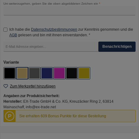
Um weiterzugehen, geben Sie die oben abgebildeten Zeichen ein
*
Ich habe die
Datenschutzbestimmungen
zur Kenntnis genommen und die
AGB
gelesen und bin mit ihnen einverstanden. *
Benachrichtigen
auswählen
Variante
Galaxy Black
Golden Knight
Gunmetal Gray
Midnight Blue
Pink Planet
Raven Black
Sorcerer Magic
Zum Merkzettel hinzufügen
Angaben zur Produktsicherheit:
Hersteller:
EX-Trade GmbH & Co. KG, Kreuzäcker Ring 2, 63814
Mainaschaff, info@ex-trade.net
P
Sie erhalten 609 Bonus Punkte für diese Bestellung