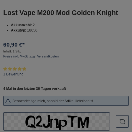
Lost Vape M200 Mod Golden Knight
Akkuanzahl:
2
Akkutyp:
18650
60,90 €*
Inhalt:
1 Stk.
Preise inkl. MwSt. zzgl. Versandkosten
Durchschnittliche Bewertung von 5 von 5 Sternen
1 Bewertung
4 Mal in den letzten 30 Tagen verkauft
Benachrichtige mich, sobald der Artikel lieferbar ist.