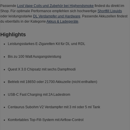
Passende
Lost Vape Coils und Zubehör bei Highendsmoke
findest du direkt im
Shop. Für optimale Performance empfehlen sich hochwertige
Shortfill Liquids
oder leistungsstarke
DL Verdampfer und Hardware
. Passende Akkuzellen findest
du ebenfalls in der Kategorie
Akkus & Ladegeräte
.
Highlights
Leistungsstarkes E-Zigaretten Kit für DL und RDL
Bis zu 100 Watt Ausgangsleistung
Quest X 3.0 Chipsatz mit sechs Dampfmodi
Betrieb mit 18650 oder 21700 Akkuzelle (nicht enthalten)
USB-C Fast Charging mit 2A Ladestrom
Centaurus Subohm V2 Verdampfer mit 3 ml oder 5 ml Tank
Komfortables Top-Fill-System mit Airflow-Control