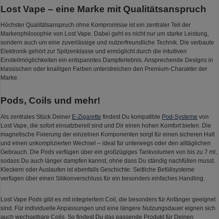
Lost Vape – eine Marke mit Qualitätsanspruch
Höchster Qualitätsanspruch ohne Kompromisse ist ein zentraler Teil der
Markenphilosophie von Lost Vape. Dabei geht es nicht nur um starke Leistung,
sondern auch um eine zuverlässige und nutzerfreundliche Technik. Die verbaute
Elektronik gehört zur Spitzenklasse und ermöglicht durch die intuitiven
Einstellmöglichkeiten ein entspanntes Dampferlebnis. Ansprechende Designs in
klassischen oder knalligen Farben unterstreichen den Premium-Charakter der
Marke.
Pods, Coils und mehr!
Als zentrales Stück Deiner
E-Zigarette
findest Du kompatible
Pod-Systeme
von
Lost Vape, die sofort einsatzbereit sind und Dir einen hohen Komfort bieten. Die
magnetische Fixierung der einzelnen Komponenten sorgt für einen sicheren Halt
und einen unkomplizierten Wechsel – ideal für unterwegs oder den alltäglichen
Gebrauch. Die Pods verfügen über ein großzügiges Tankvolumen von bis zu 7 ml,
sodass Du auch länger dampfen kannst, ohne dass Du ständig nachfüllen musst.
Kleckern oder Auslaufen ist ebenfalls Geschichte: Seitliche Befüllsysteme
verfügen über einen Silikonverschluss für ein besonders einfaches Handling.
Lost Vape Pods gibt es mit integriertem Coil, die besonders für Anfänger geeignet
sind. Für individuelle Anpassungen und eine längere Nutzungsdauer eignen sich
auch wechselbare Coils. So findest Du das passende Produkt für Deinen