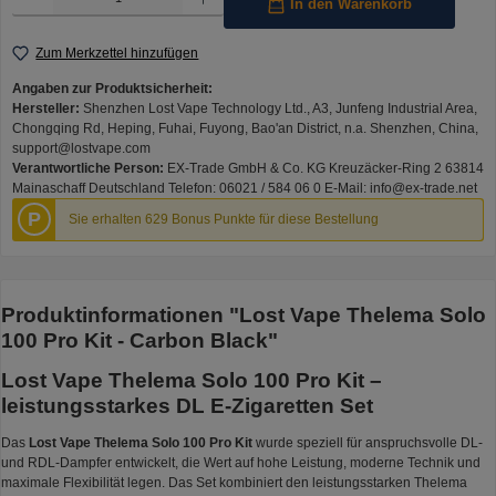
In den Warenkorb
Zum Merkzettel hinzufügen
Angaben zur Produktsicherheit:
Hersteller:
Shenzhen Lost Vape Technology Ltd., A3, Junfeng Industrial Area,
Chongqing Rd, Heping, Fuhai, Fuyong, Bao'an District, n.a. Shenzhen, China,
support@lostvape.com
Verantwortliche Person:
EX-Trade GmbH & Co. KG Kreuzäcker-Ring 2 63814
Mainaschaff Deutschland Telefon: 06021 / 584 06 0 E-Mail: info@ex-trade.net
P
Sie erhalten 629 Bonus Punkte für diese Bestellung
Produktinformationen "Lost Vape Thelema Solo
100 Pro Kit - Carbon Black"
Lost Vape Thelema Solo 100 Pro Kit –
leistungsstarkes DL E-Zigaretten Set
Das
Lost Vape Thelema Solo 100 Pro Kit
wurde speziell für anspruchsvolle DL-
und RDL-Dampfer entwickelt, die Wert auf hohe Leistung, moderne Technik und
maximale Flexibilität legen. Das Set kombiniert den leistungsstarken Thelema