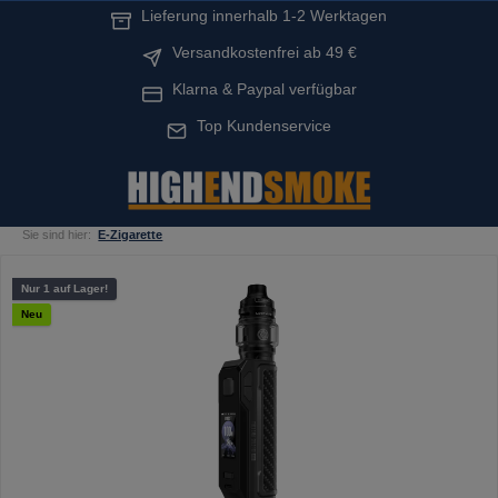
Lieferung innerhalb 1-2 Werktagen
alt springen
Versandkostenfrei ab 49 €
Klarna & Paypal verfügbar
Top Kundenservice
Sie sind hier:
E-Zigarette
Bildergalerie überspringen
Nur 1 auf Lager!
Neu