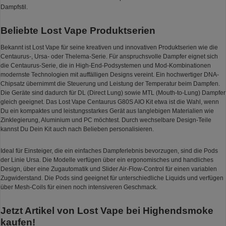
Dampfstil.
Beliebte Lost Vape Produktserien
Bekannt ist Lost Vape für seine kreativen und innovativen Produktserien wie die
Centaurus-, Ursa- oder Thelema-Serie. Für anspruchsvolle Dampfer eignet sich
die Centaurus-Serie, die in High-End-Podsystemen und Mod-Kombinationen
modernste Technologien mit auffälligen Designs vereint. Ein hochwertiger DNA-
Chipsatz übernimmt die Steuerung und Leistung der Temperatur beim Dampfen.
Die Geräte sind dadurch für DL (Direct Lung) sowie MTL (Mouth-to-Lung) Dampfer
gleich geeignet. Das Lost Vape Centaurus G80S AIO Kit etwa ist die Wahl, wenn
Du ein kompaktes und leistungsstarkes Gerät aus langlebigen Materialien wie
Zinklegierung, Aluminium und PC möchtest. Durch wechselbare Design-Teile
kannst Du Dein Kit auch nach Belieben personalisieren.
Ideal für Einsteiger, die ein einfaches Dampferlebnis bevorzugen, sind die Pods
der Linie Ursa. Die Modelle verfügen über ein ergonomisches und handliches
Design, über eine Zugautomatik und Slider Air-Flow-Control für einen variablen
Zugwiderstand. Die Pods sind geeignet für unterschiedliche Liquids und verfügen
über Mesh-Coils für einen noch intensiveren Geschmack.
Jetzt Artikel von Lost Vape bei Highendsmoke
kaufen!