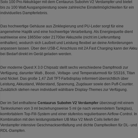
Solo 100 Pro Akkuträger mit dem Centaurus Subohm V2 Verdampfer und bietet
bis zu 100 Watt Ausgangsleistung sowie zahlreiche Einstellmöglichkeiten für ein
individuelles Dampferlebnis.
Das hochwertige Gehäuse aus Zinklegierung und PU-Leder sorgt für eine
angenehme Haptik und eine hochwertige Verarbeitung. Als Energiequelle dient
wahlweise eine 18650er oder 21700er Akkuzelle (nicht im Lieferumfang
enthalten), wodurch sich Laufzeit und Leistung flexibel an deine Anforderungen
anpassen lassen. Über den USB-C Anschluss mit 2A Fast Charging kann der Akku
bei Bedarf direkt im Gerät geladen werden.
Der moderne Quest X 3.0 Chipsatz stellt sechs verschiedene Dampfmodi zur
Verfügung, darunter Watt-, Boost-, Voltage- und Temperaturmodi für SS316, Titan
und Nickel. Das große 1,47 Zoll TFT-Farbdisplay informiert übersichtlich über
Leistung, Akkustand, Widerstand, Spannung, Zugdauer sowie den Puff-Counter.
Zusätzlich stehen neun individuell wählbare Display-Themes zur Verfügung.
Der im Set enthaltene
Centaurus Subohm V2 Verdampfer
überzeugt mit einem
Tankvolumen von 3 ml beziehungsweise 5 ml (je nach verwendetem Tankglas),
komfortablem Top-Fill-System und einer stufenlos regulierbaren Airflow-Control. In
Kombination mit den leistungsstarken UB Max V2 Mesh Coils liefert der
Verdampfer intensive Geschmacksentfaltung und dichte Dampfwolken für DL- und
RDL-Dampfen.