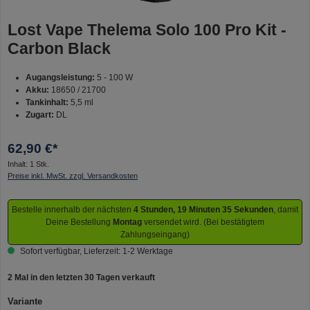
Lost Vape Thelema Solo 100 Pro Kit -
Carbon Black
Augangsleistung:
5 - 100 W
Akku:
18650 / 21700
Tankinhalt:
5,5 ml
Zugart:
DL
62,90 €*
Inhalt:
1 Stk.
Preise inkl. MwSt. zzgl. Versandkosten
Bestelle innerhalb der nächsten
4 Stunden, 19 Minuten 34 Sekunden
, damit
Deine Bestellung
Montag
versendet wird. (Bei bestätigtem
Zahlungseingang)
Sofort verfügbar, Lieferzeit: 1-2 Werktage
2 Mal in den letzten 30 Tagen verkauft
auswählen
Variante