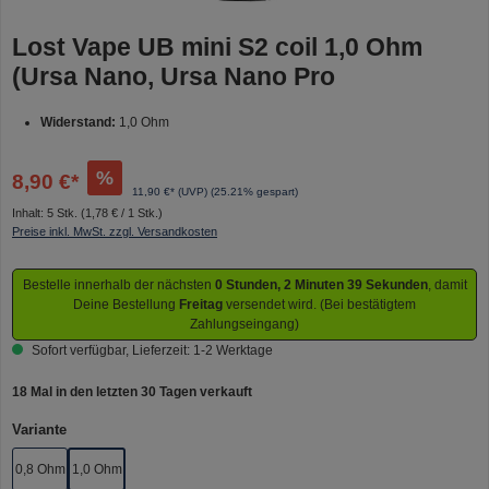
Lost Vape UB mini S2 coil 1,0 Ohm
(Ursa Nano, Ursa Nano Pro
Widerstand:
1,0 Ohm
%
8,90 €*
11,90 €* (UVP)
(25.21% gespart)
Inhalt:
5 Stk.
(1,78 € / 1 Stk.)
Preise inkl. MwSt. zzgl. Versandkosten
Bestelle innerhalb der nächsten
0 Stunden, 2 Minuten 39 Sekunden
, damit
Deine Bestellung
Freitag
versendet wird. (Bei bestätigtem
Zahlungseingang)
Sofort verfügbar, Lieferzeit: 1-2 Werktage
18 Mal in den letzten 30 Tagen verkauft
auswählen
Variante
0,8 Ohm
1,0 Ohm