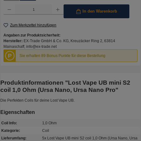
Produkt Anzahl: Gib den gewünschten Wert ein oder benutze die Schaltflächen um die Anzahl 
In den Warenkorb
Zum Merkzettel hinzufügen
Angaben zur Produktsicherheit:
Hersteller:
EX-Trade GmbH & Co. KG, Kreuzäcker Ring 2, 63814
Mainaschaff, info@ex-trade.net
P
Sie erhalten 89 Bonus Punkte für diese Bestellung
Produktinformationen "Lost Vape UB mini S2
coil 1,0 Ohm (Ursa Nano, Ursa Nano Pro"
Die Perfekten Coils für deine Lost Vape UB.
Eigenschaften
Coil Info:
1,0 Ohm
Kategorie:
Coil
Lieferumfang:
5x Lost Vape UB mini S2 coil 1,0 Ohm (Ursa Nano, Ursa