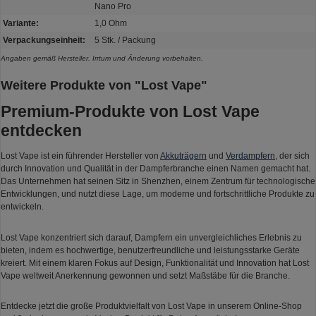
Nano Pro
Variante:
1,0 Ohm
Verpackungseinheit:
5 Stk. / Packung
Angaben gemäß Hersteller. Irrtum und Änderung vorbehalten.
Weitere Produkte von "Lost Vape"
Premium-Produkte von Lost Vape
entdecken
Lost Vape ist ein führender Hersteller von
Akkuträgern
und
Verdampfern
, der sich
durch Innovation und Qualität in der Dampferbranche einen Namen gemacht hat.
Das Unternehmen hat seinen Sitz in Shenzhen, einem Zentrum für technologische
Entwicklungen, und nutzt diese Lage, um moderne und fortschrittliche Produkte zu
entwickeln.
Lost Vape konzentriert sich darauf, Dampfern ein unvergleichliches Erlebnis zu
bieten, indem es hochwertige, benutzerfreundliche und leistungsstarke Geräte
kreiert. Mit einem klaren Fokus auf Design, Funktionalität und Innovation hat Lost
Vape weltweit Anerkennung gewonnen und setzt Maßstäbe für die Branche.
Entdecke jetzt die große Produktvielfalt von Lost Vape in unserem Online-Shop