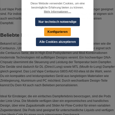
Diese Website verwendet Cookies, um eine
bestmögliche Erfahrung bieten zu können.
Lost Vape Pods gibt es mit integriertem Coil, die besonders für Anfänger geeignet
Mehr Informationen ...
sind. Für individuelle Anpassungen und eine längere Nutzungsdauer eignen sich
auch wechselbare Coils. So findest Du das passende Produkt für Deinen
Nur technisch notwendige
Dampfstil.
Konfigurieren
Beliebte Lost Vape Produktserien
Alle Cookies akzeptieren
Bekannt ist Lost Vape für seine kreativen und innovativen Produktserien wie die
Centaurus-, Ursa- oder Thelema-Serie. Für anspruchsvolle Dampfer eignet sich
die Centaurus-Serie, die in High-End-Podsystemen und Mod-Kombinationen
modernste Technologien mit auffälligen Designs vereint. Ein hochwertiger DNA-
Chipsatz übernimmt die Steuerung und Leistung der Temperatur beim Dampfen.
Die Geräte sind dadurch für DL (Direct Lung) sowie MTL (Mouth-to-Lung) Dampfer
gleich geeignet. Das Lost Vape Centaurus G80S AIO Kit etwa ist die Wahl, wenn
Du ein kompaktes und leistungsstarkes Gerät aus langlebigen Materialien wie
Zinklegierung, Aluminium und PC möchtest. Durch wechselbare Design-Teile
kannst Du Dein Kit auch nach Belieben personalisieren.
Ideal für Einsteiger, die ein einfaches Dampferlebnis bevorzugen, sind die Pods
der Linie Ursa. Die Modelle verfügen über ein ergonomisches und handliches
Design, über eine Zugautomatik und Slider Air-Flow-Control für einen variablen
Zugwiderstand. Die Pods sind geeignet für unterschiedliche Liquids und verfügen
über Mesh-Coils für einen noch intensiveren Geschmack.