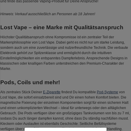
und finde das passende Vaping-Produkt für Deine Ansprüche!
Hinweis: Verkauf ausschließlich an Personen ab 18 Jahren!
Lost Vape – eine Marke mit Qualitätsanspruch
Höchster Qualitätsanspruch ohne Kompromisse ist ein zentraler Teil der
Markenphilosophie von Lost Vape. Dabei geht es nicht nur um starke Leistung,
sondern auch um eine zuverlässige und nutzerfreundliche Technik. Die verbaute
Elektronik gehört zur Spitzenklasse und ermöglicht durch die intuitiven
Einstellmöglichkeiten ein entspanntes Dampferlebnis. Ansprechende Designs in
klassischen oder knalligen Farben unterstreichen den Premium-Charakter der
Marke.
Pods, Coils und mehr!
Als zentrales Stück Deiner
E-Zigarette
findest Du kompatible
Pod-Systeme
von
Lost Vape, die sofort einsatzbereit sind und Dir einen hohen Komfort bieten. Die
magnetische Fixierung der einzelnen Komponenten sorgt für einen sicheren Halt
und einen unkomplizierten Wechsel – ideal für unterwegs oder den alltäglichen
Gebrauch. Die Pods verfügen über ein großzügiges Tankvolumen von bis zu 7 ml,
sodass Du auch länger dampfen kannst, ohne dass Du ständig nachfüllen musst.
Kleckern oder Auslaufen ist ebenfalls Geschichte: Seitliche Befüllsysteme
verfügen über einen Silikonverschluss für ein besonders einfaches Handling.