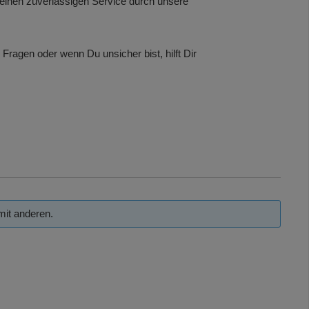
ür einen zuverlässigen Service durch unsere
ragen oder wenn Du unsicher bist, hilft Dir
mit anderen.