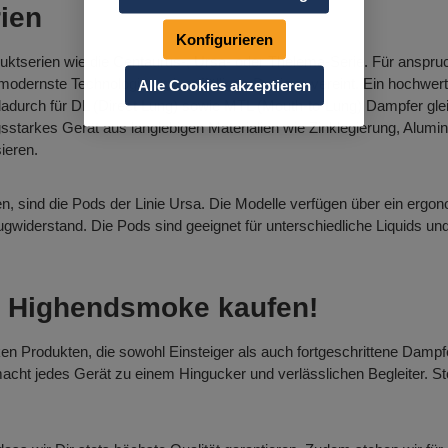
ien
Konfigurieren
duktserien wie die Centaurus-, Ursa- oder Thelema-Serie. Für anspru
odernste Technologien mit auffälligen Designs vereint. Ein hochwe
Alle Cookies akzeptieren
dadurch für DL (Direct Lung) sowie MTL (Mouth-to-Lung) Dampfer gl
gsstarkes Gerät aus langlebigen Materialien wie Zinklegierung, Alu
ieren.
gen, sind die Pods der Linie Ursa. Die Modelle verfügen über ein erg
Zugwiderstand. Die Pods sind geeignet für unterschiedliche Liquids u
ei Highendsmoke kaufen!
rken Produkten, die sowohl Einsteiger als auch fortgeschrittene Dam
ht jedes Gerät zu einem Hingucker und verlässlichen Begleiter. Stöb