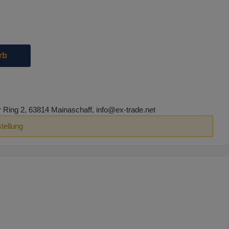
die Schaltflächen um die Anzahl zu erhöhen oder zu reduzieren.
rb
ing 2, 63814 Mainaschaff, info@ex-trade.net
tellung
"