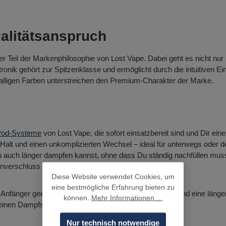
ualitätsanspruch
r Teil der Markenphilosophie von Lost Vape. Dabei geht es nicht nu
ronik gehört zur Spitzenklasse und ermöglicht durch die intuitiven Ei
alligen Farben unterstreichen den Premium-Charakter der Marke.
Pod-Systeme
von Lost Vape, die sofort einsatzbereit sind und Dir ei
 Halt und einen unkomplizierten Wechsel – ideal für unterwegs oder d
auch länger dampfen kannst, ohne dass Du ständig nachfüllen musst.
onverschluss für ein besonders einfaches Handling.
Diese Website verwendet Cookies, um
eine bestmögliche Erfahrung bieten zu
ür Anfänger geeignet sind. Für individuelle Anpassungen und eine län
können.
Mehr Informationen ...
inen Dampfstil.
Nur technisch notwendige