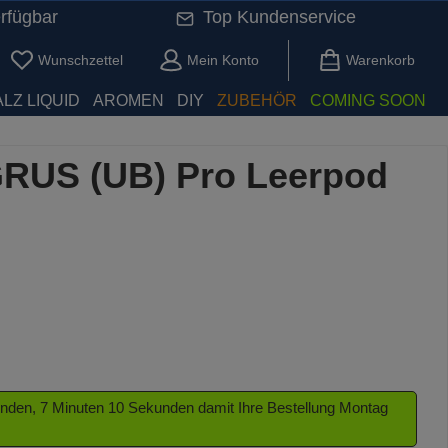
rfügbar
Top Kundenservice
Du hast 0 Produkte auf dem Merkzettel
Wunschzettel
Mein Konto
Warenkorb
LZ LIQUID
AROMEN
DIY
ZUBEHÖR
COMING SOON
RUS (UB) Pro Leerpod
tunden, 7 Minuten 9 Sekunden damit Ihre Bestellung Montag