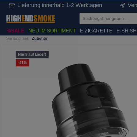
Lieferung innerhalb 1-2 Werktagen
Ver
springen
Zur Hauptnavigation springen
%SALE
NEU IM SORTIMENT
E-ZIGARETTE
E-SHIS
Sie sind hier:
Zubehör
Bildergalerie überspringen
Nur 9 auf Lager!
Rabatt
-41%