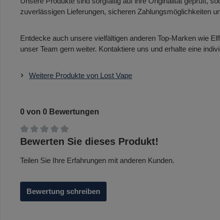
Unsere Produkte sind sorgfältig auf ihre Originalität geprüft, 
zuverlässigen Lieferungen, sicheren Zahlungsmöglichkeiten
Entdecke auch unsere vielfältigen anderen Top-Marken wie Elfb
unser Team gern weiter. Kontaktiere uns und erhalte eine indiv
Weitere Produkte von Lost Vape
0 von 0 Bewertungen
Durchschnittliche Bewertung von 0 von 5 Sternen
Bewerten Sie dieses Produkt!
Teilen Sie Ihre Erfahrungen mit anderen Kunden.
Bewertung schreiben