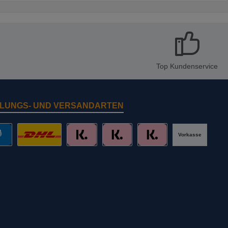
Top Kundenservice
LUNGS- UND VERSANDARTEN
Vorkasse
al
DHL mit Altersprüfung
Slice it. (Ratenkauf)
Pay now. (Sofort Überweisung, Lastschr
Pay later. (Rechnung)