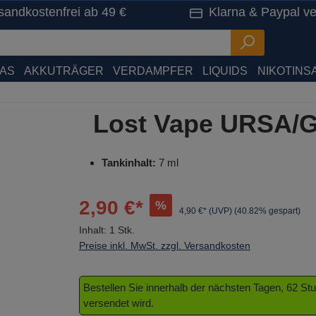
sandkostenfrei ab 49 €
Klarna & Paypal ve
HAS
AKKUTRÄGER
VERDAMPFER
LIQUIDS
NIKOTINSA
Lost Vape URSA/G
Tankinhalt:
7 ml
2,90 €*
%
4,90 €* (UVP)
(40.82% gespart)
Inhalt:
1 Stk.
Preise inkl. MwSt. zzgl. Versandkosten
Bestellen Sie innerhalb der nächsten Tagen, 62 S
versendet wird.