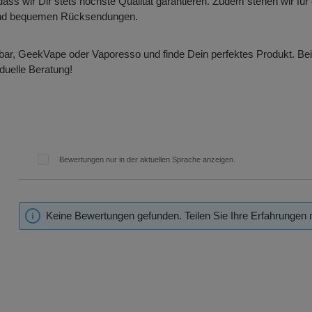
sodass wir Dir stets höchste Qualität garantieren. Zudem stehen wir f
 und bequemen Rücksendungen.
ar, GeekVape oder Vaporesso und finde Dein perfektes Produkt. Bei F
iduelle Beratung!
Bewertungen nur in der aktuellen Sprache anzeigen.
Keine Bewertungen gefunden. Teilen Sie Ihre Erfahrungen 