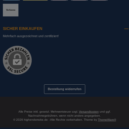
PayPal
DHL mit Altersprüfung
Slice it. (Ratenkauf)
Pay now. (Sofort Überweisung, Lastschrift
Pay later. (Rechnung)
Vorkasse
SICHER EINKAUFEN
Mehrfach ausgezeichnet und zertifiziert!
Bestellung widerrufen
Alle Preise inkl. gesetzl. Mehrwertsteuer zzgl.
Versandkosten
und ggf.
Nachnahmegebühren, wenn nicht anders angegeben.
© 2026 highendsmoke.de - Alle Rechte vorbehalten. Theme by
ThemeWare®