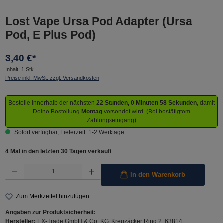
Lost Vape Ursa Pod Adapter (Ursa
Pod, E Plus Pod)
3,40 €*
Inhalt:
1 Stk.
Preise inkl. MwSt. zzgl. Versandkosten
Bestelle innerhalb der nächsten
22 Stunden, 0 Minuten 58 Sekunden
, damit
Deine Bestellung
Montag
versendet wird. (Bei bestätigtem
Zahlungseingang)
Sofort verfügbar, Lieferzeit: 1-2 Werktage
4 Mal in den letzten 30 Tagen verkauft
Produkt Anzahl: Gib den gewünschten Wert ein oder benutze die Schaltflächen um die Anzahl 
In den Warenkorb
Zum Merkzettel hinzufügen
Angaben zur Produktsicherheit:
Hersteller:
EX-Trade GmbH & Co. KG, Kreuzäcker Ring 2, 63814