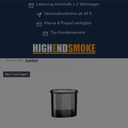
Lieferung innerhalb 1-2 Werktagen
alt springen
Versandkostenfrei ab 49 €
Klarna & Paypal verfügbar
Top Kundenservice
Sie sind hier:
Zubehör
Bildergalerie überspringen
Nur 1 auf Lager!