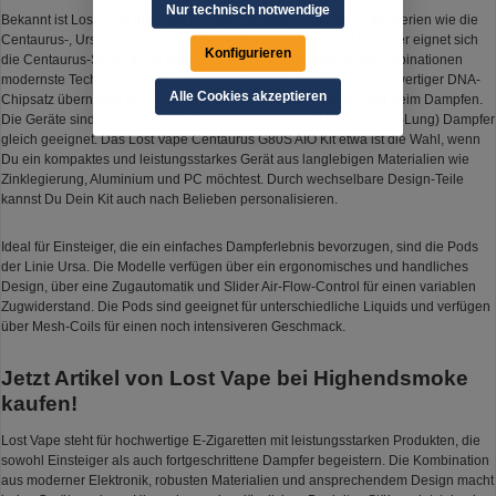
Nur technisch notwendige
Bekannt ist Lost Vape für seine kreativen und innovativen Produktserien wie die
Centaurus-, Ursa- oder Thelema-Serie. Für anspruchsvolle Dampfer eignet sich
Konfigurieren
die Centaurus-Serie, die in High-End-Podsystemen und Mod-Kombinationen
modernste Technologien mit auffälligen Designs vereint. Ein hochwertiger DNA-
Alle Cookies akzeptieren
Chipsatz übernimmt die Steuerung und Leistung der Temperatur beim Dampfen.
Die Geräte sind dadurch für DL (Direct Lung) sowie MTL (Mouth-to-Lung) Dampfer
gleich geeignet. Das Lost Vape Centaurus G80S AIO Kit etwa ist die Wahl, wenn
Du ein kompaktes und leistungsstarkes Gerät aus langlebigen Materialien wie
Zinklegierung, Aluminium und PC möchtest. Durch wechselbare Design-Teile
kannst Du Dein Kit auch nach Belieben personalisieren.
Ideal für Einsteiger, die ein einfaches Dampferlebnis bevorzugen, sind die Pods
der Linie Ursa. Die Modelle verfügen über ein ergonomisches und handliches
Design, über eine Zugautomatik und Slider Air-Flow-Control für einen variablen
Zugwiderstand. Die Pods sind geeignet für unterschiedliche Liquids und verfügen
über Mesh-Coils für einen noch intensiveren Geschmack.
Jetzt Artikel von Lost Vape bei Highendsmoke
kaufen!
Lost Vape steht für hochwertige E-Zigaretten mit leistungsstarken Produkten, die
sowohl Einsteiger als auch fortgeschrittene Dampfer begeistern. Die Kombination
aus moderner Elektronik, robusten Materialien und ansprechendem Design macht