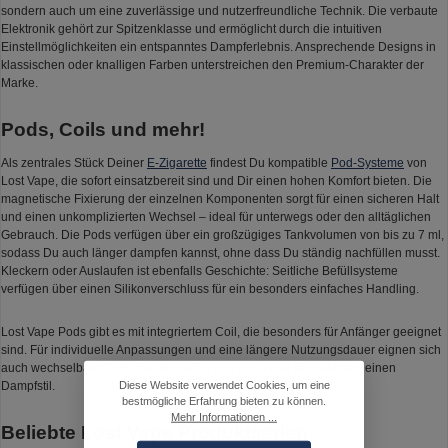
sondern auch um eine zuverlässige und nutzerfreundliche Technik. Die verbaute
Elektronik gehört zur Spitzenklasse und ermöglicht durch die intuitiven
Einstellmöglichkeiten ein entspanntes Dampferlebnis. Ansprechende Designs in
klassischen oder knalligen Farben unterstreichen den Premium-Charakter der
Marke.
Pods, Coils und mehr!
Als zentrales Stück Deiner
E-Zigarette
findest Du kompatible
Pod-Systeme
von
Lost Vape, die sofort einsatzbereit sind und Dir einen hohen Komfort bieten. Die
magnetische Fixierung der einzelnen Komponenten sorgt für einen sicheren Halt
und einen unkomplizierten Wechsel – ideal für unterwegs oder den alltäglichen
Gebrauch. Die Pods verfügen über ein großzügiges Tankvolumen von bis zu 7 ml,
sodass Du auch länger dampfen kannst, ohne dass Du ständig nachfüllen musst.
Kleckern oder Auslaufen ist ebenfalls Geschichte: Seitliche Befüllsysteme
verfügen über einen Silikonverschluss für ein besonders einfaches Handling.
Lost Vape Pods gibt es mit integriertem Coil, die besonders für Anfänger geeignet
sind. Für individuelle Anpassungen und eine längere Nutzungsdauer eignen sich
auch wechselbare Coils. So findest Du das passende Produkt für Deinen
Diese Website verwendet Cookies, um eine
Dampfstil.
bestmögliche Erfahrung bieten zu können.
Mehr Informationen ...
Beliebte Lost Vape Produktserien