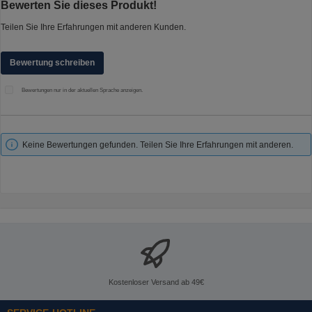
Durchschnittliche Bewertung von 0 von 5 Sternen
Bewerten Sie dieses Produkt!
Teilen Sie Ihre Erfahrungen mit anderen Kunden.
Bewertung schreiben
Bewertungen nur in der aktuellen Sprache anzeigen.
Keine Bewertungen gefunden. Teilen Sie Ihre Erfahrungen mit anderen.
Kostenloser Versand ab 49€