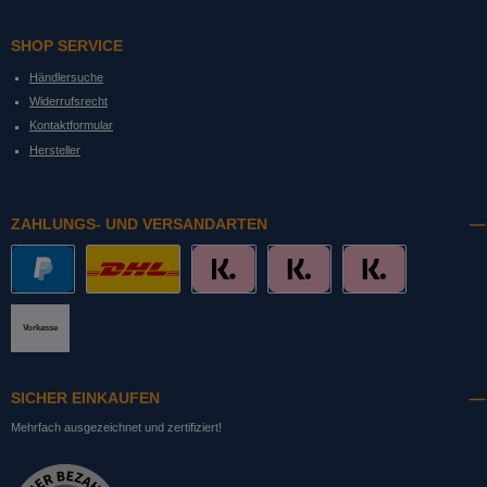
SHOP SERVICE
Händlersuche
Widerrufsrecht
Kontaktformular
Hersteller
ZAHLUNGS- UND VERSANDARTEN
PayPal
DHL mit Altersprüfung
Slice it. (Ratenkauf)
Pay now. (Sofort Überweisung, Lastschrift
Pay later. (Rechnung)
Vorkasse
SICHER EINKAUFEN
Mehrfach ausgezeichnet und zertifiziert!