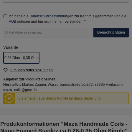
Ich habe die
Datenschutzbestimmungen
zur Kenntnis genommen und die
AGB
gelesen und bin mit ihnen einverstanden. *
Benachrichtigen
auswählen
Variante
0,28 Ohm - 0,35 Ohm
Zum Merkzettel hinzufügen
Angaben zur Produktsicherheit:
Hersteller:
Markus Zauner, Wasserburgerstraße 50/B72, 83395 Freilassing,
maza_coilz@gmx.de
P
Sie erhalten 109 Bonus Punkte für diese Bestellung
Produktinformationen "Maza Handmade Coils -
Nano Framed Staplez ca 0,28-0.35 Ohm Single"