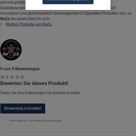
wird mit größter Sorgfalt und Präzision entwickelt, um den höchsten
Qualitätsansprüchen gerecht zu werden. Wenn du auf der Suche nach
innovativen und geschmacklich überzeugenden E-Zigaretten-Produkten bist, ist
MaZa
die ideale Wahl für dich.
Weitere Produkte von MaZa
0 von 0 Bewertungen
Durchschnittliche Bewertung von 0 von 5 Sternen
Bewerten Sie dieses Produkt!
Teilen Sie Ihre Erfahrungen mit anderen Kunden.
Bewertung schreiben
Bewertungen nur in der aktuellen Sprache anzeigen.