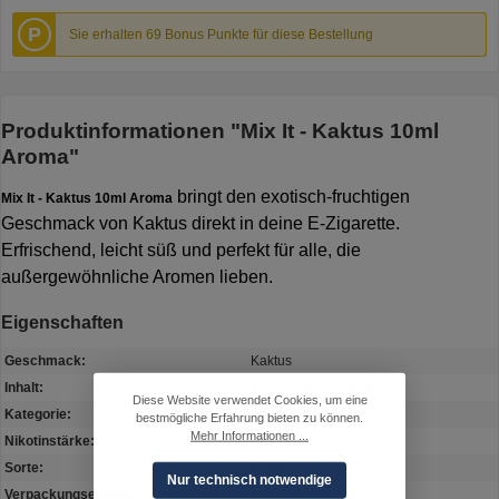
P
Sie erhalten 69 Bonus Punkte für diese Bestellung
Produktinformationen "Mix It - Kaktus 10ml
Aroma"
bringt den exotisch-fruchtigen
Mix It - Kaktus 10ml Aroma
Geschmack von Kaktus direkt in deine E-Zigarette.
Erfrischend, leicht süß und perfekt für alle, die
außergewöhnliche Aromen lieben.
Eigenschaften
Geschmack:
Kaktus
Inhalt:
10 ml in 10 ml Flasche
Diese Website verwendet Cookies, um eine
Kategorie:
Aroma
bestmögliche Erfahrung bieten zu können.
Mehr Informationen ...
Nikotinstärke:
0 mg
Sorte:
Kaktus
Nur technisch notwendige
Verpackungseinheit:
1 Stk. / Packung