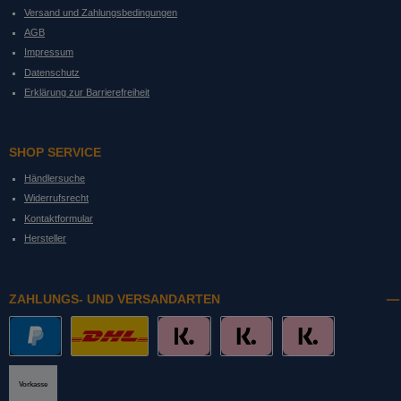
Versand und Zahlungsbedingungen
AGB
Impressum
Datenschutz
Erklärung zur Barrierefreiheit
SHOP SERVICE
Händlersuche
Widerrufsrecht
Kontaktformular
Hersteller
ZAHLUNGS- UND VERSANDARTEN
PayPal
DHL mit Altersprüfung
Slice it. (Ratenkauf)
Pay now. (Sofort Überweisung, Lastschrift
Pay later. (Rechnung)
Vorkasse