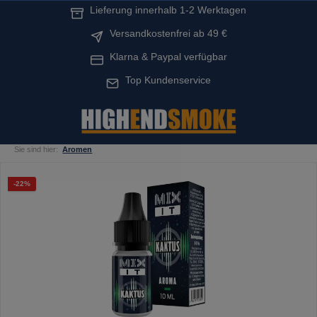
Lieferung innerhalb 1-2 Werktagen
alt springen
Versandkostenfrei ab 49 €
Klarna & Paypal verfügbar
Top Kundenservice
Sie sind hier:
Aromen
Bildergalerie überspringen
Rabatt
-22%