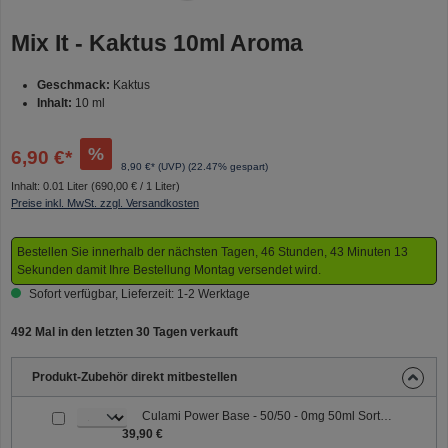
Mix It - Kaktus 10ml Aroma
Geschmack:
Kaktus
Inhalt:
10 ml
%
6,90 €*
8,90 €* (UVP)
(22.47% gespart)
Inhalt:
0.01 Liter
(690,00 € / 1 Liter)
Preise inkl. MwSt. zzgl. Versandkosten
Bestellen Sie innerhalb der nächsten Tagen, 46 Stunden, 43 Minuten 13
Sekunden damit Ihre Bestellung Montag versendet wird.
Sofort verfügbar, Lieferzeit: 1-2 Werktage
492 Mal in den letzten 30 Tagen verkauft
Produkt-Zubehör direkt mitbestellen
Culami Power Base - 50/50 - 0mg 50ml Sorte: 50/50
39,90 €