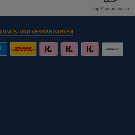
Top Kundenservice
LUNGS- UND VERSANDARTEN
Vorkasse
al
DHL mit Altersprüfung
Slice it. (Ratenkauf)
Pay now. (Sofort Überweisung, Lastschr
Pay later. (Rechnung)