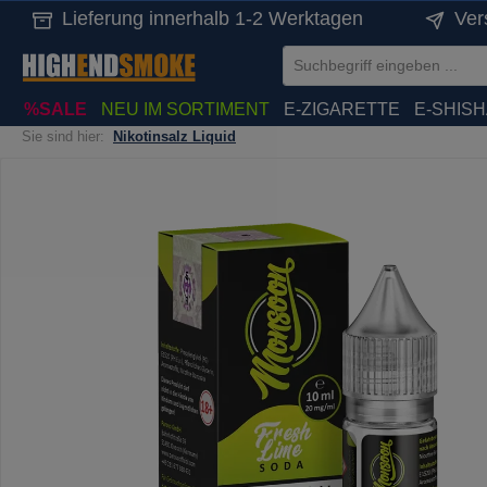
Lieferung innerhalb 1-2 Werktagen
Ver
springen
Zur Hauptnavigation springen
%SALE
NEU IM SORTIMENT
E-ZIGARETTE
E-SHIS
Sie sind hier:
Nikotinsalz Liquid
Bildergalerie überspringen