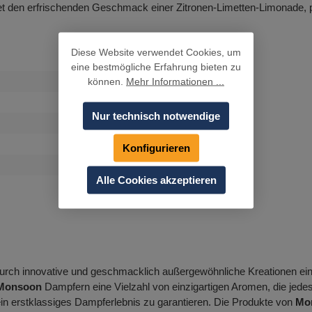
et den erfrischenden Geschmack einer Zitronen-Limetten-Limonade, pe
Diese Website verwendet Cookies, um
eine bestmögliche Erfahrung bieten zu
können.
Mehr Informationen ...
Nur technisch notwendige
Konfigurieren
Alle Cookies akzeptieren
ch durch innovative und geschmacklich außergewöhnliche Kreationen 
Monsoon
Dampfern eine Vielzahl von einzigartigen Aromen, die jede
ein erstklassiges Dampferlebnis zu garantieren. Die Produkte von
Mo