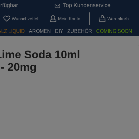
rfügbar
Top Kundenservice
Du hast 0 Produkte auf dem Merkzettel
Wunschzettel
Mein Konto
Warenkorb
LZ LIQUID
AROMEN
DIY
ZUBEHÖR
COMING SOON
Lime Soda 10ml
 - 20mg