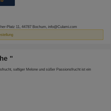
rb
er-Platz 11, 44787 Bochum, info@Culami.com
estellung
he "
frucht, saftiger Melone und süßer Passionsfrucht ist ein