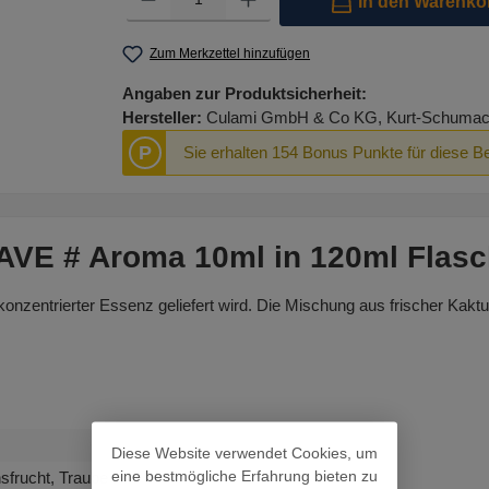
In den Warenko
Zum Merkzettel hinzufügen
Angaben zur Produktsicherheit:
Hersteller:
Culami GmbH & Co KG, Kurt-Schumach
P
Sie erhalten 154 Bonus Punkte für diese B
VE # Aroma 10ml in 120ml Flasc
onzentrierter Essenz geliefert wird. Die Mischung aus frischer Kaktus
Diese Website verwendet Cookies, um
eine bestmögliche Erfahrung bieten zu
sfrucht, Traube