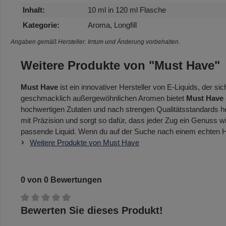
Inhalt:
10 ml in 120 ml Flasche
Kategorie:
Aroma, Longfill
Angaben gemäß Hersteller. Irrtum und Änderung vorbehalten.
Weitere Produkte von "Must Have"
Must Have
ist ein innovativer Hersteller von E-Liquids, der 
geschmacklich außergewöhnlichen Aromen bietet
Must Have
hochwertigen Zutaten und nach strengen Qualitätsstandards her
mit Präzision und sorgt so dafür, dass jeder Zug ein Genuss w
passende Liquid. Wenn du auf der Suche nach einem echten High
Weitere Produkte von Must Have
0 von 0 Bewertungen
Durchschnittliche Bewertung von 0 von 5 Sternen
Bewerten Sie dieses Produkt!