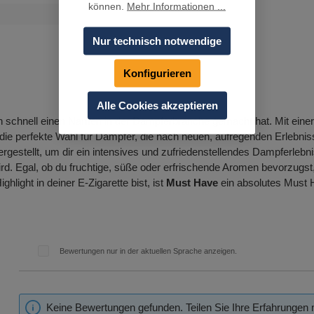
können.
Mehr Informationen ...
Nur technisch notwendige
Konfigurieren
Alle Cookies akzeptieren
sich schnell einen Namen in der Dampferbranche gemacht hat. Mit einer
die perfekte Wahl für Dampfer, die nach neuen, aufregenden Erlebnis
gestellt, um dir ein intensives und zufriedenstellendes Dampferlebni
ird. Egal, ob du fruchtige, süße oder erfrischende Aromen bevorzugst
light in deiner E-Zigarette bist, ist
Must Have
ein absolutes Must 
Bewertungen nur in der aktuellen Sprache anzeigen.
Keine Bewertungen gefunden. Teilen Sie Ihre Erfahrungen 