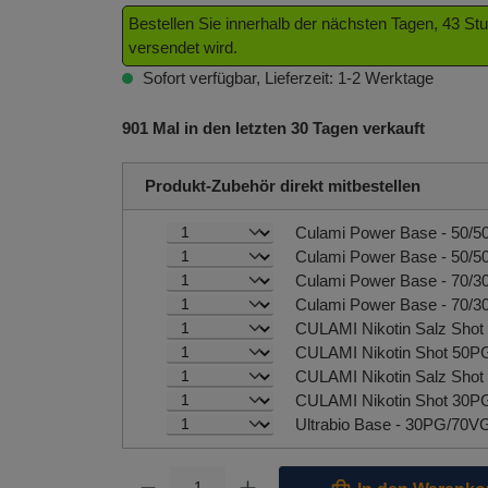
Bestellen Sie innerhalb der nächsten Tagen, 43 S
versendet wird.
Sofort verfügbar, Lieferzeit: 1-2 Werktage
901 Mal in den letzten 30 Tagen verkauft
Produkt-Zubehör direkt mitbestellen
Culami Power Base - 50/5
Culami Power Base - 70/3
Ultrabio Base - 30PG/70V
Produkt Anzahl: Gib den gewünschten Wert ein oder benutze 