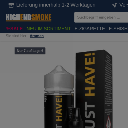
Lieferung innerhalb 1-2 Werktagen
Ver
springen
Zur Hauptnavigation springen
%SALE
NEU IM SORTIMENT
E-ZIGARETTE
E-SHIS
Sie sind hier:
Aromen
Bildergalerie überspringen
Nur 7 auf Lager!