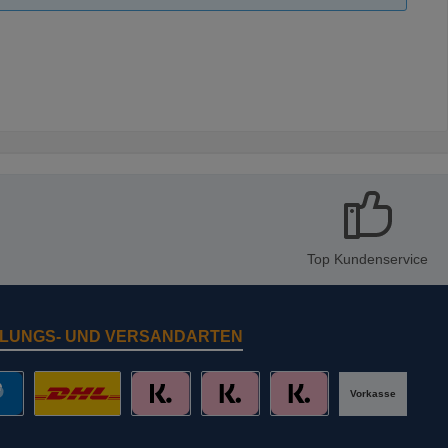
Top Kundenservice
LUNGS- UND VERSANDARTEN
Vorkasse
al
DHL mit Altersprüfung
Slice it. (Ratenkauf)
Pay now. (Sofort Überweisung, Lastschr
Pay later. (Rechnung)