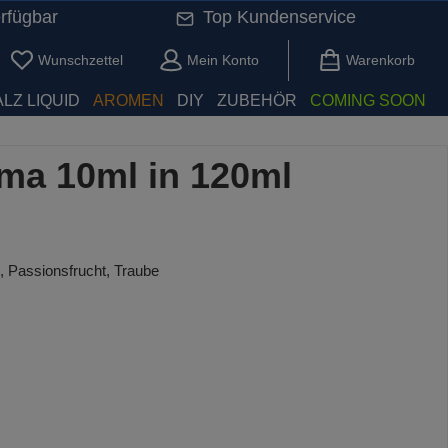
rfügbar
Top Kundenservice
Du hast 0 Produkte auf dem Merkzettel
Wunschzettel
Mein Konto
Warenkorb
LZ LIQUID
AROMEN
DIY
ZUBEHÖR
COMING SOON
a 10ml in 120ml
, Passionsfrucht, Traube