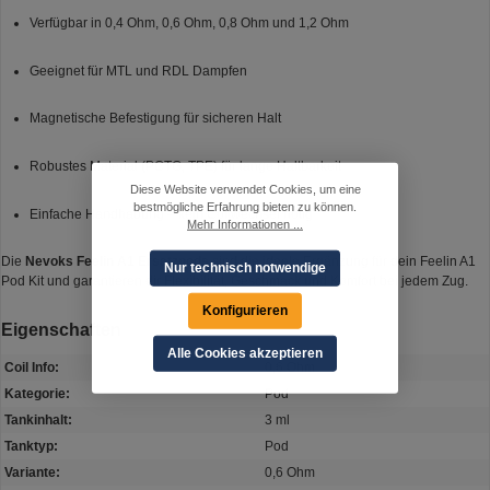
Verfügbar in 0,4 Ohm, 0,6 Ohm, 0,8 Ohm und 1,2 Ohm
Geeignet für MTL und RDL Dampfen
Magnetische Befestigung für sicheren Halt
Robustes Material (PCTG, TPE) für lange Haltbarkeit
Diese Website verwendet Cookies, um eine
bestmögliche Erfahrung bieten zu können.
Einfache Handhabung – kein Coilwechsel nötig
Mehr Informationen ...
Die
Nevoks Feelin A1 Ersatzpods
sind die ideale Ergänzung für dein Feelin A1
Nur technisch notwendige
Pod Kit und garantieren dir Flexibilität, Geschmack und Komfort bei jedem Zug.
Konfigurieren
Eigenschaften
Alle Cookies akzeptieren
Coil Info:
0,6 Ohm
Kategorie:
Pod
Tankinhalt:
3 ml
Tanktyp:
Pod
Variante:
0,6 Ohm