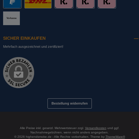
PayPal
DHL mit Altersprüfung
Slice it. (Ratenkauf)
Pay now. (Sofort Überweisung, Lastschrift
Pay later. (Rechnung)
Vorkasse
SICHER EINKAUFEN
Mehrfach ausgezeichnet und zertifiziert!
Bestellung widerrufen
Alle Preise inkl. gesetzl. Mehrwertsteuer zzgl.
Versandkosten
und ggf.
Nachnahmegebühren, wenn nicht anders angegeben.
© 2026 highendsmoke.de - Alle Rechte vorbehalten. Theme by
ThemeWare®