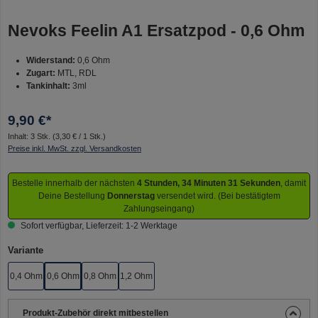
Nevoks Feelin A1 Ersatzpod - 0,6 Ohm
Widerstand:
0,6 Ohm
Zugart:
MTL, RDL
Tankinhalt:
3ml
9,90 €*
Inhalt:
3 Stk.
(3,30 € / 1 Stk.)
Preise inkl. MwSt. zzgl. Versandkosten
Bestelle innerhalb der nächsten
4 Stunden, 34 Minuten 31 Sekunden
, damit
Deine Bestellung
Donnerstag
versendet wird. (Bei bestätigtem
Zahlungseingang)
Sofort verfügbar, Lieferzeit: 1-2 Werktage
auswählen
Variante
0,4 Ohm
0,6 Ohm
0,8 Ohm
1,2 Ohm
Produkt-Zubehör direkt mitbestellen