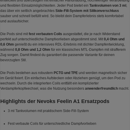
entwickelt und überzeugen mit einfacher Handhabung, hochwertiger Verarbeitung
und flexiblen Einsatzmöglichkeiten. Jeder Pod bietet ein
Tankvolumen von 3 ml
,
das über ein seitlich angebrachtes
Side-Fill-System mit Silikonverschluss
sauber und schnell befüllt wird. So bleibt dein Dampferlebnis stets komfortabel
und auslaufsicher.
Die Pods sind mit
fest verbauten Coils
ausgestattet, die je nach Widerstand
perfekt auf unterschiedliche Dampfvorlieben abgestimmt sind. Mit
0,4 Ohm und
0,6 Ohm
genießt du ein intensives RDL-Erlebnis mit dichter Dampfentwicklung,
während
0,8 Ohm und 1,2 Ohm
für ein klassisches MTL-Dampfen mit strafferem
Zug sorgen. Damit findest du garantiert die passende Variante für deinen
bevorzugten Stil.
Die Pods bestehen aus robustem
PCTG und TPE
und werden magnetisch sicher
im Gerät fixiert. Ein einfaches Aufstecken oder Abziehen genügt, um den Pod zu
wechseln. Durch die integrierten Coils entfällt ein komplizierter
Verdampferkopfwechsel, was die Nutzung besonders
anwenderfreundlich
macht.
Highlights der Nevoks Feelin A1 Ersatzpods
3 ml Tankvolumen mit praktischem Side-Fill-System
Fest verbaute Coils für unterschiedliche Dampfvorlieben