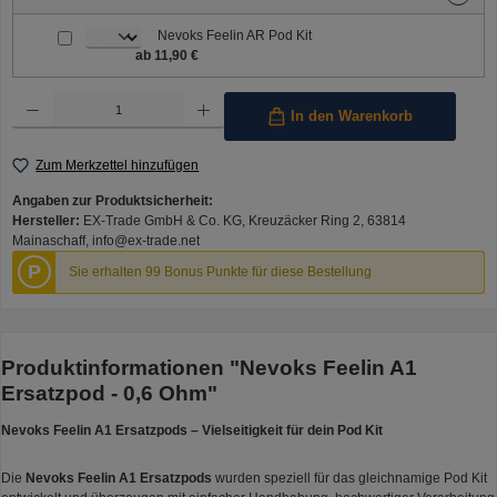
Nevoks Feelin AR Pod Kit
ab 11,90 €
Produkt Anzahl: Gib den gewünschten Wert ein oder benutze die Schaltflächen um die Anzahl 
In den Warenkorb
Zum Merkzettel hinzufügen
Angaben zur Produktsicherheit:
Hersteller:
EX-Trade GmbH & Co. KG, Kreuzäcker Ring 2, 63814
Mainaschaff, info@ex-trade.net
P
Sie erhalten 99 Bonus Punkte für diese Bestellung
Produktinformationen "Nevoks Feelin A1
Ersatzpod - 0,6 Ohm"
Nevoks Feelin A1 Ersatzpods – Vielseitigkeit für dein Pod Kit
Die
Nevoks Feelin A1 Ersatzpods
wurden speziell für das gleichnamige Pod Kit