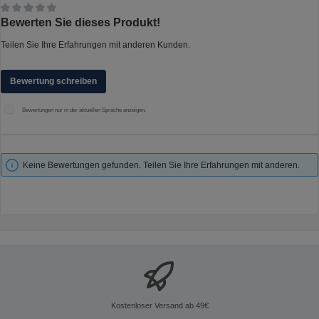
Durchschnittliche Bewertung von 0 von 5 Sternen
Bewerten Sie dieses Produkt!
Teilen Sie Ihre Erfahrungen mit anderen Kunden.
Bewertung schreiben
Bewertungen nur in der aktuellen Sprache anzeigen.
Keine Bewertungen gefunden. Teilen Sie Ihre Erfahrungen mit anderen.
Kostenloser Versand ab 49€