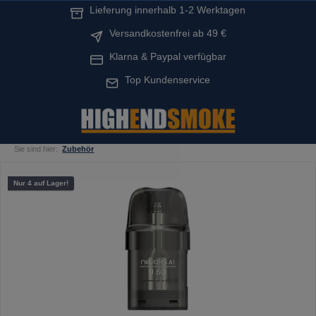
Lieferung innerhalb 1-2 Werktagen
alt springen
Versandkostenfrei ab 49 €
Klarna & Paypal verfügbar
Top Kundenservice
Sie sind hier:
Zubehör
Bildergalerie überspringen
Nur 4 auf Lager!