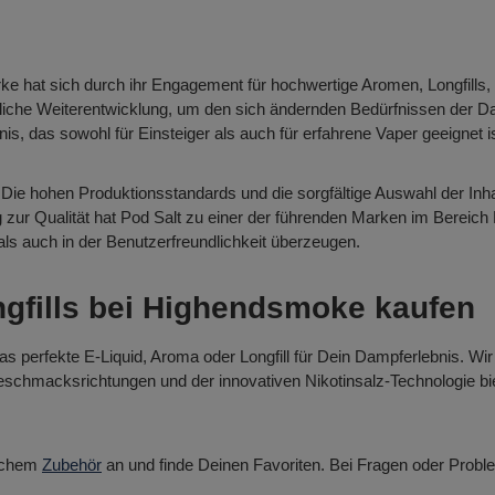
rke hat sich durch ihr Engagement für hochwertige Aromen, Longfills,
liche Weiterentwicklung, um den sich ändernden Bedürfnissen der D
nis, das sowohl für Einsteiger als auch für erfahrene Vaper geeignet is
 Die hohen Produktionsstandards und die sorgfältige Auswahl der Inha
zur Qualität hat Pod Salt zu einer der führenden Marken im Bereich 
ls auch in der Benutzerfreundlichkeit überzeugen.
ngfills bei Highendsmoke kaufen
 perfekte E-Liquid, Aroma oder Longfill für Dein Dampferlebnis. Wir 
 Geschmacksrichtungen und der innovativen Nikotinsalz-Technologie bie
ichem
Zubehör
an und finde Deinen Favoriten. Bei Fragen oder Probl