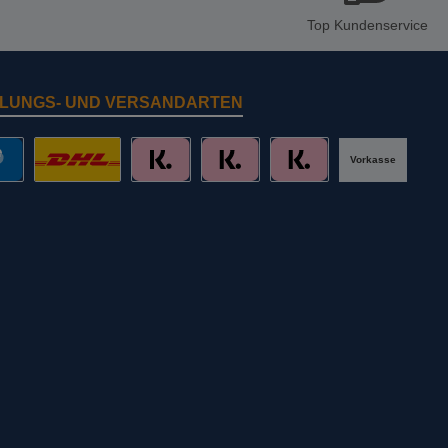
Top Kundenservice
LUNGS- UND VERSANDARTEN
Vorkasse
al
DHL mit Altersprüfung
Slice it. (Ratenkauf)
Pay now. (Sofort Überweisung, Lastschr
Pay later. (Rechnung)