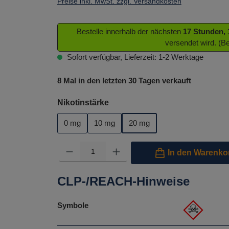
Preise inkl. MwSt. zzgl. Versandkosten
Bestelle innerhalb der nächsten
17 Stunden,
versendet wird. (B
Sofort verfügbar, Lieferzeit: 1-2 Werktage
8 Mal in den letzten 30 Tagen verkauft
auswählen
Nikotinstärke
0 mg
10 mg
20 mg
Produkt Anzahl: Gib den gewünschten Wert ein oder benutze 
In den Warenko
CLP-/REACH-Hinweise
Symbole