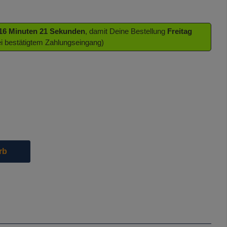
 16 Minuten 20 Sekunden
, damit Deine Bestellung
Freitag
ei bestätigtem Zahlungseingang)
die Schaltflächen um die Anzahl zu erhöhen oder zu reduzieren.
rb