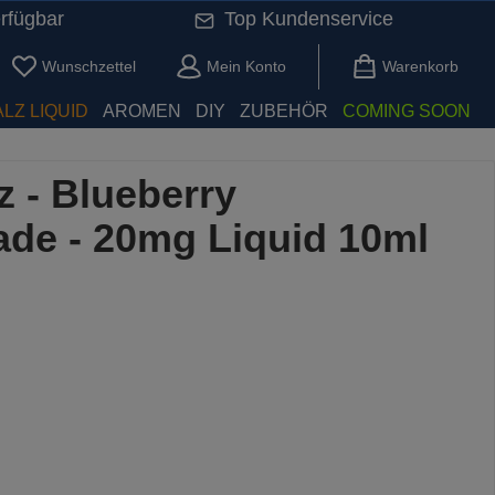
rfügbar
Top Kundenservice
Du hast 0 Produkte auf dem Merkzettel
Wunschzettel
Mein Konto
Warenkorb
LZ LIQUID
AROMEN
DIY
ZUBEHÖR
COMING SOON
z - Blueberry
de - 20mg Liquid 10ml