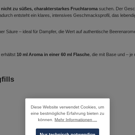
n
nicht zu süßes, charakterstarkes Fruchtaroma
suchen. Der Ges
adurch entsteht ein klares, intensives Geschmacksprofil, das lebendig
feiner Säure – ideal für Dampfer, die Wert auf authentische Beerena
 erhältst
10 ml Aroma in einer 60 ml Flasche
, die mit Base und – je
ills
Diese Website verwendet Cookies, um
eine bestmögliche Erfahrung bieten zu
können.
Mehr Informationen ...
Nur technisch notwendige