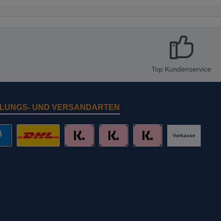
Top Kundenservice
LUNGS- UND VERSANDARTEN
Vorkasse
al
DHL mit Altersprüfung
Slice it. (Ratenkauf)
Pay now. (Sofort Überweisung, Lastschr
Pay later. (Rechnung)