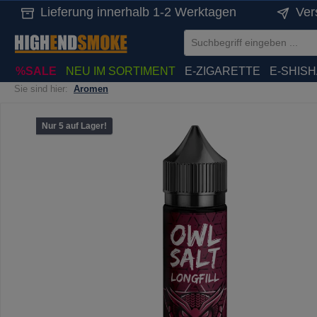
Lieferung innerhalb 1-2 Werktagen
Ver
springen
Zur Hauptnavigation springen
%SALE
NEU IM SORTIMENT
E-ZIGARETTE
E-SHIS
Sie sind hier:
Aromen
Bildergalerie überspringen
Nur 5 auf Lager!