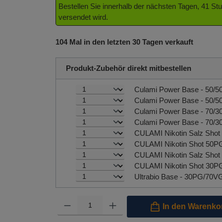
Bestellen Sie innerhalb der nächsten Tagen, 41 S
versendet wird.
104 Mal in den letzten 30 Tagen verkauft
Produkt-Zubehör direkt mitbestellen
Culami Power Base - 50/5
Culami Power Base - 70/3
Ultrabio Base - 30PG/70V
Produkt Anzahl: Gib den gewünschten Wert ein oder benutze 
In den Warenko