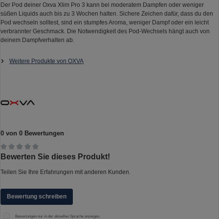
Der Pod deiner Oxva Xlim Pro 3 kann bei moderatem Dampfen oder weniger
süßen Liquids auch bis zu 3 Wochen halten. Sichere Zeichen dafür, dass du den
Pod wechseln solltest, sind ein stumpfes Aroma, weniger Dampf oder ein leicht
verbrannter Geschmack. Die Notwendigkeit des Pod-Wechsels hängt auch von
deinem Dampfverhalten ab.
Weitere Produkte von OXVA
0 von 0 Bewertungen
Durchschnittliche Bewertung von 0 von 5 Sternen
Bewerten Sie dieses Produkt!
Teilen Sie Ihre Erfahrungen mit anderen Kunden.
Bewertung schreiben
Bewertungen nur in der aktuellen Sprache anzeigen.