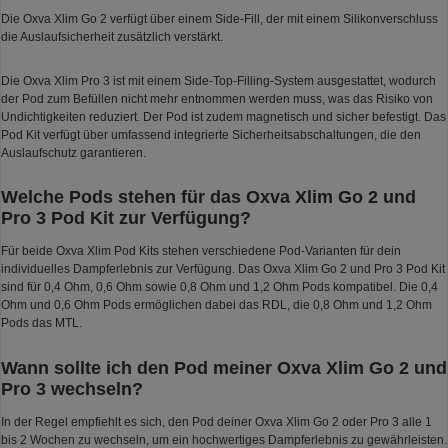
Die Oxva Xlim Go 2 verfügt über einem Side-Fill, der mit einem Silikonverschluss
die Auslaufsicherheit zusätzlich verstärkt.
Die Oxva Xlim Pro 3 ist mit einem Side-Top-Filling-System ausgestattet, wodurch
der Pod zum Befüllen nicht mehr entnommen werden muss, was das Risiko von
Undichtigkeiten reduziert. Der Pod ist zudem magnetisch und sicher befestigt. Das
Pod Kit verfügt über umfassend integrierte Sicherheitsabschaltungen, die den
Auslaufschutz garantieren.
Welche Pods stehen für das Oxva Xlim Go 2 und
Pro 3 Pod Kit zur Verfügung?
Für beide Oxva Xlim Pod Kits stehen verschiedene Pod-Varianten für dein
individuelles Dampferlebnis zur Verfügung. Das Oxva Xlim Go 2 und Pro 3 Pod Kit
sind für 0,4 Ohm, 0,6 Ohm sowie 0,8 Ohm und 1,2 Ohm Pods kompatibel. Die 0,4
Ohm und 0,6 Ohm Pods ermöglichen dabei das RDL, die 0,8 Ohm und 1,2 Ohm
Pods das MTL.
Wann sollte ich den Pod meiner Oxva Xlim Go 2 und
Pro 3 wechseln?
In der Regel empfiehlt es sich, den Pod deiner Oxva Xlim Go 2 oder Pro 3 alle 1
bis 2 Wochen zu wechseln, um ein hochwertiges Dampferlebnis zu gewährleisten.