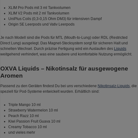
XLIM Pro Pods mit 3 ml Tankvolumen
XLIM V2 Pods mit 2 ml Tankvolumen
UniPlus Coils (0,3-0,15 Ohm DM3) für intensiven Dampf
Origin SE Leerpods und Vativ Leerpods
Je nach Modell sind die Pods für MTL (Mouth-to-Lung) oder RDL (Restricted
Direct Lung) ausgelegt. Das Magnet-Stecksystem sorgt für sicheren Halt und
schnellen Wechsel. Durch präzise Fertigung wird ein Auslaufen des
Liquids
weitgehend verhindert, was eine saubere und komfortable Nutzung ermöglicht.
OXVA Liquids – Nikotinsalz für ausgewogene
Aromen
Passend zu den Geräten findest Du bei uns verschiedene
Nikotinsalz-Liquids
, die
speziell für Pod-Systeme entwickelt wurden. Erhältlich sind:
Triple Mango 10 ml
Strawberry Watermelon 10 ml
Peach Razz 10 ml
Kiwi Passion Fruit Guava 10 ml
Creamy Tobacco 10 ml
und vieles mehr