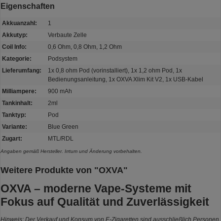
Eigenschaften
Akkuanzahl:
1
Akkutyp:
Verbaute Zelle
Coil Info:
0,6 Ohm, 0,8 Ohm, 1,2 Ohm
Kategorie:
Podsystem
Lieferumfang:
1x 0,8 ohm Pod (vorinstalliert), 1x 1,2 ohm Pod, 1x
Bedienungsanleitung, 1x OXVA Xlim Kit V2, 1x USB-Kabel
Milliampere:
900 mAh
Tankinhalt:
2ml
Tanktyp:
Pod
Variante:
Blue Green
Zugart:
MTL/RDL
Angaben gemäß Hersteller. Irrtum und Änderung vorbehalten.
Weitere Produkte von "OXVA"
OXVA – moderne Vape-Systeme mit
Fokus auf Qualität und Zuverlässigkeit
Hinweis: Der Verkauf und Konsum von E-Zigaretten sind ausschließlich Personen