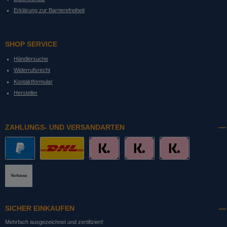
Erklärung zur Barrierefreiheit
SHOP SERVICE
Händlersuche
Widerrufsrecht
Kontaktformular
Hersteller
ZAHLUNGS- UND VERSANDARTEN
PayPal
DHL mit Altersprüfung
Slice it. (Ratenkauf)
Pay now. (Sofort Überweisung, Lastschrift
Pay later. (Rechnung)
Vorkasse
SICHER EINKAUFEN
Mehrfach ausgezeichnet und zertifiziert!