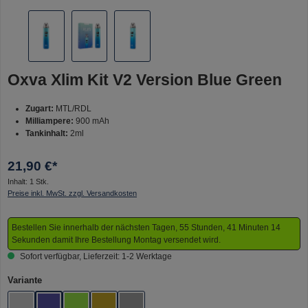
Oxva Xlim Kit V2 Version Blue Green
Zugart:
MTL/RDL
Milliampere:
900 mAh
Tankinhalt:
2ml
21,90 €*
Inhalt:
1 Stk.
Preise inkl. MwSt. zzgl. Versandkosten
Bestellen Sie innerhalb der nächsten Tagen, 55 Stunden, 41 Minuten 13
Sekunden damit Ihre Bestellung Montag versendet wird.
Sofort verfügbar, Lieferzeit: 1-2 Werktage
auswählen
Variante