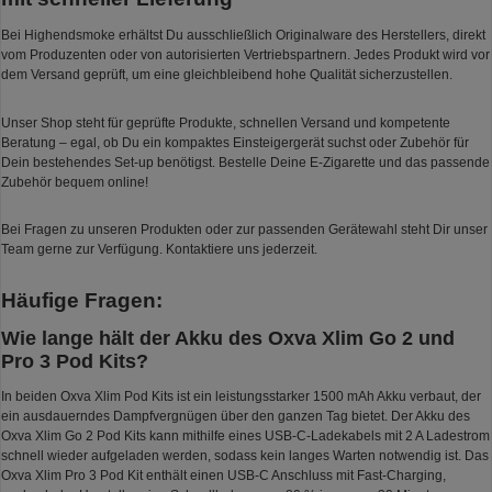
Bei Highendsmoke erhältst Du ausschließlich Originalware des Herstellers, direkt
vom Produzenten oder von autorisierten Vertriebspartnern. Jedes Produkt wird vor
dem Versand geprüft, um eine gleichbleibend hohe Qualität sicherzustellen.
Unser Shop steht für geprüfte Produkte, schnellen Versand und kompetente
Beratung – egal, ob Du ein kompaktes Einsteigergerät suchst oder Zubehör für
Dein bestehendes Set-up benötigst. Bestelle Deine E-Zigarette und das passende
Zubehör bequem online!
Bei Fragen zu unseren Produkten oder zur passenden Gerätewahl steht Dir unser
Team gerne zur Verfügung. Kontaktiere uns jederzeit.
Häufige Fragen:
Wie lange hält der Akku des Oxva Xlim Go 2 und
Pro 3 Pod Kits?
In beiden Oxva Xlim Pod Kits ist ein leistungsstarker 1500 mAh Akku verbaut, der
ein ausdauerndes Dampfvergnügen über den ganzen Tag bietet. Der Akku des
Oxva Xlim Go 2 Pod Kits kann mithilfe eines USB-C-Ladekabels mit 2 A Ladestrom
schnell wieder aufgeladen werden, sodass kein langes Warten notwendig ist. Das
Oxva Xlim Pro 3 Pod Kit enthält einen USB-C Anschluss mit Fast-Charging,