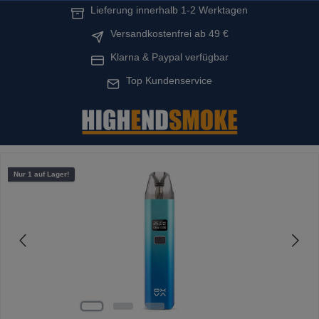
Lieferung innerhalb 1-2 Werktagen
alt springen
Versandkostenfrei ab 49 €
Klarna & Paypal verfügbar
Top Kundenservice
Bildergalerie überspringen
Nur 1 auf Lager!