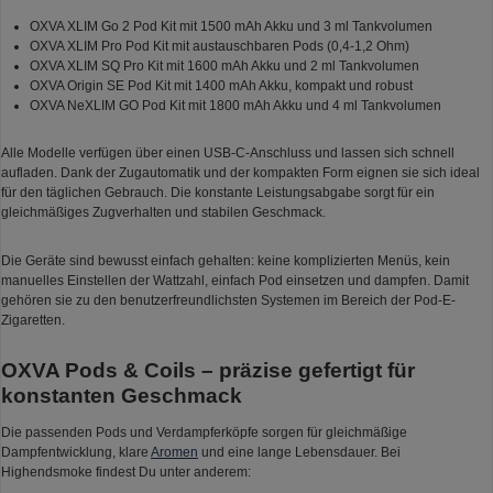
OXVA XLIM Go 2 Pod Kit mit 1500 mAh Akku und 3 ml Tankvolumen
OXVA XLIM Pro Pod Kit mit austauschbaren Pods (0,4-1,2 Ohm)
OXVA XLIM SQ Pro Kit mit 1600 mAh Akku und 2 ml Tankvolumen
OXVA Origin SE Pod Kit mit 1400 mAh Akku, kompakt und robust
OXVA NeXLIM GO Pod Kit mit 1800 mAh Akku und 4 ml Tankvolumen
Alle Modelle verfügen über einen USB-C-Anschluss und lassen sich schnell
aufladen. Dank der Zugautomatik und der kompakten Form eignen sie sich ideal
für den täglichen Gebrauch. Die konstante Leistungsabgabe sorgt für ein
gleichmäßiges Zugverhalten und stabilen Geschmack.
Die Geräte sind bewusst einfach gehalten: keine komplizierten Menüs, kein
manuelles Einstellen der Wattzahl, einfach Pod einsetzen und dampfen. Damit
gehören sie zu den benutzerfreundlichsten Systemen im Bereich der Pod-E-
Zigaretten.
OXVA Pods & Coils – präzise gefertigt für
konstanten Geschmack
Die passenden Pods und Verdampferköpfe sorgen für gleichmäßige
Dampfentwicklung, klare
Aromen
und eine lange Lebensdauer. Bei
Highendsmoke findest Du unter anderem: