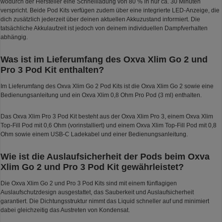
wodurch der Hersteller eine Schnellladung von 80 % in nur ca. 30 Minuten
verspricht. Beide Pod Kits verfügen zudem über eine integrierte LED-Anzeige, die
dich zusätzlich jederzeit über deinen aktuellen Akkuzustand informiert. Die
tatsächliche Akkulaufzeit ist jedoch von deinem individuellen Dampfverhalten
abhängig.
Was ist im Lieferumfang des Oxva Xlim Go 2 und
Pro 3 Pod Kit enthalten?
Im Lieferumfang des Oxva Xlim Go 2 Pod Kits ist die Oxva Xlim Go 2 sowie eine
Bedienungsanleitung und ein Oxva Xlim 0,8 Ohm Pro Pod (3 ml) enthalten.
Das Oxva Xlim Pro 3 Pod Kit besteht aus der Oxva Xlim Pro 3, einem Oxva Xlim
Top-Fill Pod mit 0,6 Ohm (vorinstalliert) und einem Oxva Xlim Top-Fill Pod mit 0,8
Ohm sowie einem USB-C Ladekabel und einer Bedienungsanleitung.
Wie ist die Auslaufsicherheit der Pods beim Oxva
Xlim Go 2 und Pro 3 Pod Kit gewährleistet?
Die Oxva Xlim Go 2 und Pro 3 Pod Kits sind mit einem fünflagigen
Auslaufschutzdesign ausgestattet, das Sauberkeit und Auslaufsicherheit
garantiert. Die Dichtungsstruktur nimmt das Liquid schneller auf und minimiert
dabei gleichzeitig das Austreten von Kondensat.