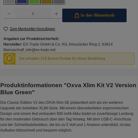
Black White
Blue Green
Green Lemon
Limited Day (gold)
Limited Night (Silver)
Produkt Anzahl: Gib den gewünschten Wert ein oder benutze die Schaltflächen um die Anzahl 
In den Warenkorb
Zum Merkzettel hinzufügen
Angaben zur Produktsicherheit:
Hersteller:
EX-Trade GmbH & Co. KG, Kreuzäcker Ring 2, 63814
Mainaschaff, info@ex-trade.net
P
Sie erhalten 219 Bonus Punkte für diese Bestellung
Produktinformationen "Oxva Xlim Kit V2 Version
Blue Green"
Die Classic Edition V2 des OXVA Xlim SE präsentiert sich als ein weiteres
Upgrade der beliebten XLIM-Serie. Mit einem überarbeiteten ergonomischen
Design und einem fest verbauten 900 mAh Akku bietet es zuverlässige Leistung
für den moderaten Gebrauch über den Tag hinweg. Mit dem USB-C-Anschluss
und der Schnellladefunktion, die bis zu 5 Volt und 1 Ampere unterstützt, ist das
Aufladen blitzschnell und bequem möglich.