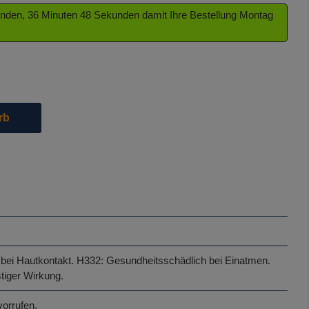
tunden, 36 Minuten 47 Sekunden damit Ihre Bestellung Montag
die Schaltflächen um die Anzahl zu erhöhen oder zu reduzieren.
rb
bei Hautkontakt.
H332: Gesundheitsschädlich bei Einatmen.
tiger Wirkung.
vorrufen.