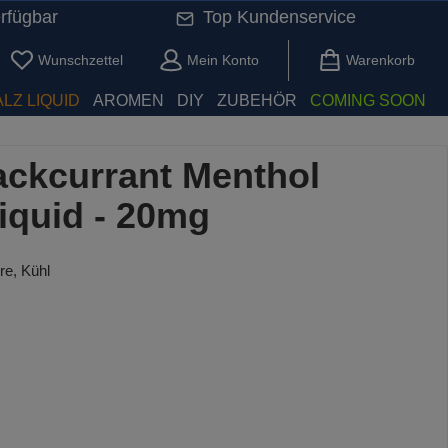
rfügbar
Top Kundenservice
Du hast 0 Produkte auf dem Merkzettel
Wunschzettel
Mein Konto
Warenkorb
LZ LIQUID
AROMEN
DIY
ZUBEHÖR
COMING SOON
lackcurrant Menthol
iquid - 20mg
e, Kühl