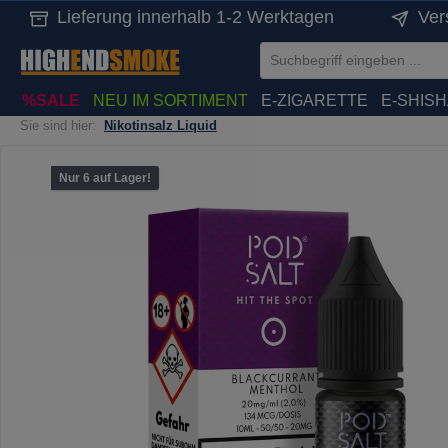
Lieferung innerhalb 1-2 Werktagen
Ver
springen
Zur Hauptnavigation springen
%SALE
NEU IM SORTIMENT
E-ZIGARETTE
E-SHIS
Sie sind hier:
Nikotinsalz Liquid
Bildergalerie überspringen
Nur 6 auf Lager!