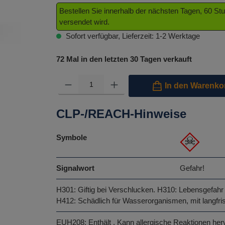
Bestellen Sie innerhalb der nächsten Tagen, 60 S
versendet wird.
Sofort verfügbar, Lieferzeit: 1-2 Werktage
72 Mal in den letzten 30 Tagen verkauft
Produkt Anzahl: Gib den gewünschten Wert ein oder benutze 
In den Warenko
CLP-/REACH-Hinweise
Symbole
Signalwort
Gefahr!
H301: Giftig bei Verschlucken.
H310: Lebensgefahr 
H412: Schädlich für Wasserorganismen, mit langfris
EUH208: Enthält . Kann allergische Reaktionen her