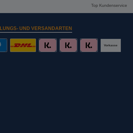
Top Kundenservice
LUNGS- UND VERSANDARTEN
Vorkasse
al
DHL mit Altersprüfung
Slice it. (Ratenkauf)
Pay now. (Sofort Überweisung, Lastschr
Pay later. (Rechnung)