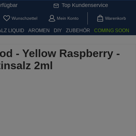
rfügbar
Top Kundenservice
Du hast 0 Produkte auf dem Merkzettel
Wunschzettel
Mein Konto
Warenkorb
LZ LIQUID
AROMEN
DIY
ZUBEHÖR
COMING SOON
d - Yellow Raspberry -
insalz 2ml