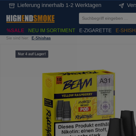
Lieferung innerhalb 1-2 Werktagen
Ver
springen
Zur Hauptnavigation springen
%SALE
NEU IM SORTIMENT
E-ZIGARETTE
E-SHIS
Sie sind hier:
E-Shishas
Bildergalerie überspringen
Nur 4 auf Lager!