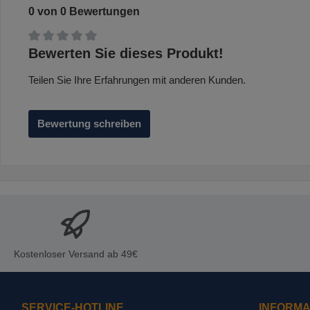
0 von 0 Bewertungen
Durchschnittliche Bewertung von 0 von 5 Sternen
Bewerten Sie dieses Produkt!
Teilen Sie Ihre Erfahrungen mit anderen Kunden.
Bewertung schreiben
Kostenloser Versand ab 49€
SERVICE-HOTLINE
INFORMA