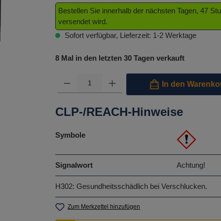
Bestellen Sie innerhalb der nächsten Tagen, 47 S
versendet wird.
Sofort verfügbar, Lieferzeit: 1-2 Werktage
8 Mal in den letzten 30 Tagen verkauft
Produkt Anzahl: Gib den gewünschten Wert ein oder benutze 
In den Warenko
CLP-/REACH-Hinweise
Symbole
Signalwort
Achtung!
H302: Gesundheitsschädlich bei Verschlucken.
Zum Merkzettel hinzufügen