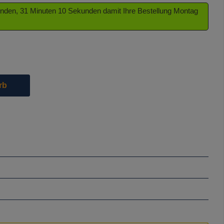
tunden, 31 Minuten 9 Sekunden damit Ihre Bestellung Montag
die Schaltflächen um die Anzahl zu erhöhen oder zu reduzieren.
rb