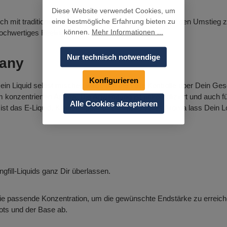
Diese Website verwendet Cookies, um
eine bestmögliche Erfahrung bieten zu
uch mit traditionellen Tabakprodukten aus und setzt auf den Umstie
können.
Mehr Informationen ...
ochwertiges Feeling.
Nur technisch notwendige
many
Konfigurieren
in Liquid selbst mischen willst, um die volle Kontrolle über Dein Ge
 konzentrierten Aroma. Die Anwendung ist unkompliziert und auch fü
Alle Cookies akzeptieren
ist das E-Liquid. Kleiner Tipp: Für ein intensiveres Aroma lass Dein Lon
gfill-Liquids ganz Dir überlassen.
die passende Konzentration, um die gewünschte Endstärke zu erreic
ots und der Base ab.