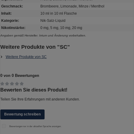
Geschmack:
Brombeere, Limonade, Minze / Menthol
Inhalt:
10 ml in 10 ml Flasche
Kategorie:
Nik-Salz-Liquid
Nikotinstärke:
0 mg, 5 mg, 10 mg, 20 mg
Angaben gemäß Hersteller. Irrtum und Änderung vorbehalten.
Weitere Produkte von "SC"
Weitere Produkte von SC
0 von 0 Bewertungen
Durchschnittliche Bewertung von 0 von 5 Sternen
Bewerten Sie dieses Produkt!
Teilen Sie Ihre Erfahrungen mit anderen Kunden.
Bewertung schreiben
Bewertungen nur in der aktuellen Sprache anzeigen.