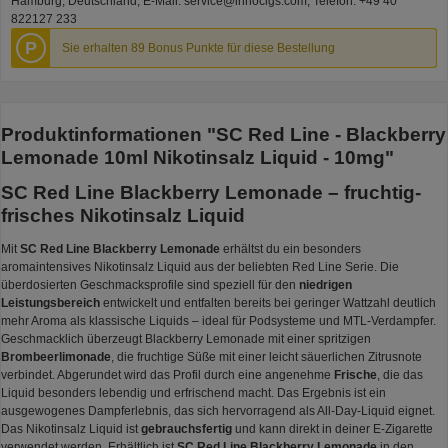
Hamburg, Deutschland, E-Mail: service@innocigs.com, Telefon: +49 40
822127 233
P
Sie erhalten 89 Bonus Punkte für diese Bestellung
Produktinformationen "SC Red Line - Blackberry
Lemonade 10ml Nikotinsalz Liquid - 10mg"
SC Red Line Blackberry Lemonade – fruchtig-
frisches Nikotinsalz Liquid
Mit
SC Red Line Blackberry Lemonade
erhältst du ein besonders
aromaintensives Nikotinsalz Liquid aus der beliebten Red Line Serie. Die
überdosierten Geschmacksprofile sind speziell für den
niedrigen
Leistungsbereich
entwickelt und entfalten bereits bei geringer Wattzahl deutlich
mehr Aroma als klassische Liquids – ideal für Podsysteme und MTL-Verdampfer.
Geschmacklich überzeugt Blackberry Lemonade mit einer spritzigen
Brombeerlimonade
, die fruchtige Süße mit einer leicht säuerlichen Zitrusnote
verbindet. Abgerundet wird das Profil durch eine angenehme
Frische
, die das
Liquid besonders lebendig und erfrischend macht. Das Ergebnis ist ein
ausgewogenes Dampferlebnis, das sich hervorragend als All-Day-Liquid eignet.
Das Nikotinsalz Liquid ist
gebrauchsfertig
und kann direkt in deiner E-Zigarette
verwendet werden. Erhältlich ist
SC Red Line Blackberry Lemonade
in den