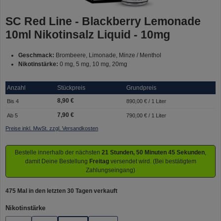
SC Red Line - Blackberry Lemonade
10ml Nikotinsalz Liquid - 10mg
Geschmack:
Brombeere, Limonade, Minze / Menthol
Nikotinstärke:
0 mg, 5 mg, 10 mg, 20mg
Anzahl
Stückpreis
Grundpreis
8,90 €
Bis
4
890,00 € / 1 Liter
7,90 €
Ab
5
790,00 € / 1 Liter
Preise inkl. MwSt. zzgl. Versandkosten
Bestelle innerhalb der nächsten
21 Stunden, 50 Minuten 45 Sekunden
,
damit Deine Bestellung
Freitag
versendet wird. (Bei bestätigtem
Zahlungseingang)
475 Mal in den letzten 30 Tagen verkauft
auswählen
Nikotinstärke