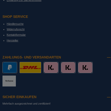
Erklärung zur Barrierefreiheit
SHOP SERVICE
Händlersuche
Widerrufsrecht
Kontaktformular
Hersteller
ZAHLUNGS- UND VERSANDARTEN
PayPal
DHL mit Altersprüfung
Slice it. (Ratenkauf)
Pay now. (Sofort Überweisung, Lastschrift
Pay later. (Rechnung)
Vorkasse
SICHER EINKAUFEN
Mehrfach ausgezeichnet und zertifiziert!