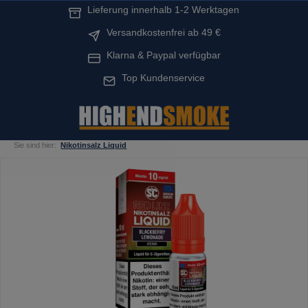
Lieferung innerhalb 1-2 Werktagen
alt springen
Versandkostenfrei ab 49 €
Klarna & Paypal verfügbar
Top Kundenservice
Sie sind hier:
Nikotinsalz Liquid
Bildergalerie überspringen