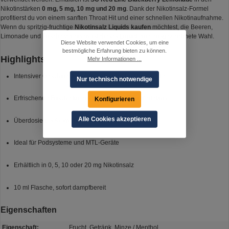
Nikotinstärken
0 mg, 5 mg, 10 mg und 20 mg
. Dank der Nikotinsalz-Formel
profitierst du von einem sanften Throat Hit und einer schnellen Nikotinaufnahme.
Wenn du spritzig-fruchtige
Nikotinsalz Liquids kaufen
möchtest, die Beeren,
Limonade und Frische vereinen, ist dieses Liquid eine ausgezeichnete Wahl.
Diese Website verwendet Cookies, um eine
bestmögliche Erfahrung bieten zu können.
Highlights
Mehr Informationen ...
Intensiver Geschmack von Brombeeren und Limonade
Nur technisch notwendige
Erfrischende Frische für ein belebendes Dampferlebnis
Konfigurieren
Alle Cookies akzeptieren
Überdosiertes Aroma für niedrige Wattbereiche
Ideal für Podsysteme und MTL-Geräte
Erhältlich in 0, 5, 10 oder 20 mg Nikotinsalz
10 ml Flasche, sofort dampfbereit
Eigenschaften
Eigenschaft:
Frucht, Getränk, Minze / Menthol