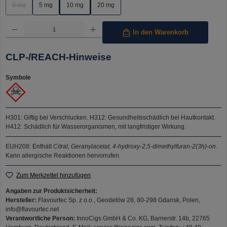
0 mg
5 mg
10 mg
20 mg
(Diese Option ist zurzeit nicht verfügbar.)
Produkt Anzahl: Gib den gewünschten Wert ein oder benutze die Schaltflächen um die Anzahl 
In den Warenkorb
CLP-/REACH-Hinweise
Symbole
H301: Giftig bei Verschlucken.
H312: Gesundheitsschädlich bei Hautkontakt.
H412: Schädlich für Wasserorganismen, mit langfristiger Wirkung.
EUH208: Enthält
Citral, Geranylacetat, 4-hydroxy-2,5-dimethylfuran-2(3h)-on
.
Kann allergische Reaktionen hervorrufen.
Zum Merkzettel hinzufügen
Angaben zur Produktsicherheit:
Hersteller:
Flavourtec Sp. z o.o., Geodetów 28, 80-298 Gdansk, Polen,
info@flavourtec.net
Verantwortliche Person:
InnoCigs GmbH & Co. KG, Barnerstr. 14b, 22765