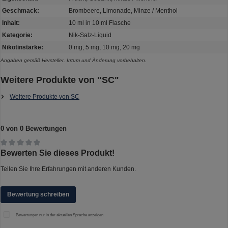
Geschmack:
Brombeere, Limonade, Minze / Menthol
Inhalt:
10 ml in 10 ml Flasche
Kategorie:
Nik-Salz-Liquid
Nikotinstärke:
0 mg, 5 mg, 10 mg, 20 mg
Angaben gemäß Hersteller. Irrtum und Änderung vorbehalten.
Weitere Produkte von "SC"
Weitere Produkte von SC
0 von 0 Bewertungen
Durchschnittliche Bewertung von 0 von 5 Sternen
Bewerten Sie dieses Produkt!
Teilen Sie Ihre Erfahrungen mit anderen Kunden.
Bewertung schreiben
Bewertungen nur in der aktuellen Sprache anzeigen.