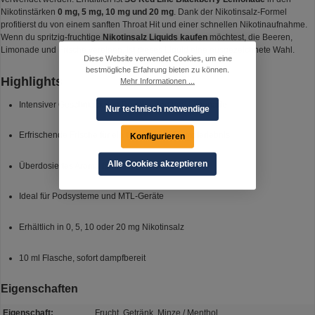
Nikotinstärken
0 mg, 5 mg, 10 mg und 20 mg
. Dank der Nikotinsalz-Formel
profitierst du von einem sanften Throat Hit und einer schnellen Nikotinaufnahme.
Wenn du spritzig-fruchtige
Nikotinsalz Liquids kaufen
möchtest, die Beeren,
Limonade und Frische vereinen, ist dieses Liquid eine ausgezeichnete Wahl.
Diese Website verwendet Cookies, um eine
bestmögliche Erfahrung bieten zu können.
Highlights
Mehr Informationen ...
Intensiver Geschmack von Brombeeren und Limonade
Nur technisch notwendige
Erfrischende Frische für ein belebendes Dampferlebnis
Konfigurieren
Alle Cookies akzeptieren
Überdosiertes Aroma für niedrige Wattbereiche
Ideal für Podsysteme und MTL-Geräte
Erhältlich in 0, 5, 10 oder 20 mg Nikotinsalz
10 ml Flasche, sofort dampfbereit
Eigenschaften
Eigenschaft:
Frucht, Getränk, Minze / Menthol