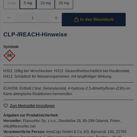
0 mg
5 mg
10 mg
20 mg
(Diese Option ist zurzeit nicht verfügbar.)
Produkt Anzahl: Gib den gewünschten Wert ein oder benutze die Schaltflächen um die Anzahl 
In den Warenkorb
CLP-/REACH-Hinweise
Symbole
H301: Giftig bei Verschlucken.
H312: Gesundheitsschädlich bei Hautkontakt.
H412: Schädlich für Wasserorganismen, mit langfristiger Wirkung.
EUH208: Enthält
Citral, Geranylacetat, 4-hydroxy-2,5-dimethylfuran-2(3h)-on
.
Kann allergische Reaktionen hervorrufen.
Zum Merkzettel hinzufügen
Angaben zur Produktsicherheit:
Hersteller:
Flavourtec Sp. z o.o., Geodetów 28, 80-298 Gdansk, Polen,
info@flavourtec.net
Verantwortliche Person:
InnoCigs GmbH & Co. KG, Barnerstr. 14b, 22765