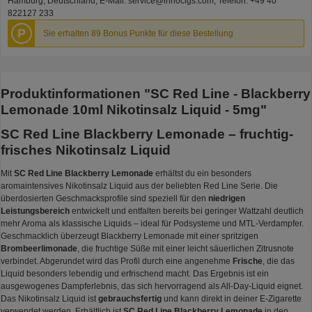
Hamburg, Deutschland, E-Mail: service@innocigs.com, Telefon: +49 40
822127 233
P
Sie erhalten 89 Bonus Punkte für diese Bestellung
Produktinformationen "SC Red Line - Blackberry
Lemonade 10ml Nikotinsalz Liquid - 5mg"
SC Red Line Blackberry Lemonade – fruchtig-
frisches Nikotinsalz Liquid
Mit
SC Red Line Blackberry Lemonade
erhältst du ein besonders
aromaintensives Nikotinsalz Liquid aus der beliebten Red Line Serie. Die
überdosierten Geschmacksprofile sind speziell für den
niedrigen
Leistungsbereich
entwickelt und entfalten bereits bei geringer Wattzahl deutlich
mehr Aroma als klassische Liquids – ideal für Podsysteme und MTL-Verdampfer.
Geschmacklich überzeugt Blackberry Lemonade mit einer spritzigen
Brombeerlimonade
, die fruchtige Süße mit einer leicht säuerlichen Zitrusnote
verbindet. Abgerundet wird das Profil durch eine angenehme
Frische
, die das
Liquid besonders lebendig und erfrischend macht. Das Ergebnis ist ein
ausgewogenes Dampferlebnis, das sich hervorragend als All-Day-Liquid eignet.
Das Nikotinsalz Liquid ist
gebrauchsfertig
und kann direkt in deiner E-Zigarette
verwendet werden. Erhältlich ist
SC Red Line Blackberry Lemonade
in den