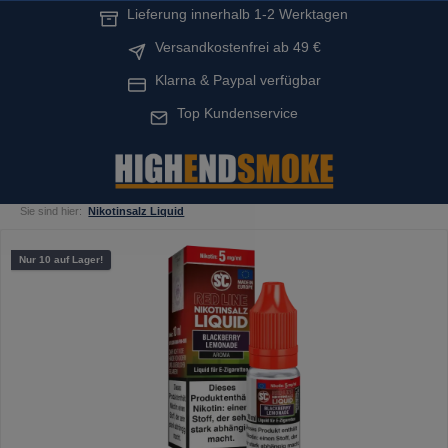
Lieferung innerhalb 1-2 Werktagen
alt springen
Versandkostenfrei ab 49 €
Klarna & Paypal verfügbar
Top Kundenservice
Sie sind hier:
Nikotinsalz Liquid
Bildergalerie überspringen
Nur 10 auf Lager!