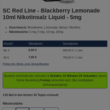
SC Red Line - Blackberry Lemonade
10ml Nikotinsalz Liquid - 5mg
Geschmack:
Brombeere, Limonade, Minze / Menthol
Nikotinstärke:
0 mg, 5 mg, 10 mg, 20mg
Anzahl
Stückpreis
Grundpreis
8,90 €
Bis
4
890,00 € / 1 Liter
7,90 €
Ab
5
790,00 € / 1 Liter
Preise inkl. MwSt. zzgl. Versandkosten
Bestelle innerhalb der nächsten
1 Stunden, 52 Minuten 29 Sekunden
, damit
Deine Bestellung
Freitag
versendet wird. (Bei bestätigtem
Zahlungseingang)
139 Mal in den letzten 30 Tagen verkauft
auswählen
Nikotinstärke