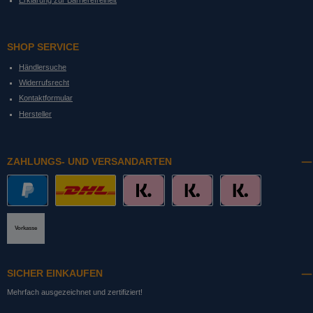
Erklärung zur Barrierefreiheit
SHOP SERVICE
Händlersuche
Widerrufsrecht
Kontaktformular
Hersteller
ZAHLUNGS- UND VERSANDARTEN
PayPal
DHL mit Altersprüfung
Slice it. (Ratenkauf)
Pay now. (Sofort Überweisung, Lastschrift
Pay later. (Rechnung)
Vorkasse
SICHER EINKAUFEN
Mehrfach ausgezeichnet und zertifiziert!