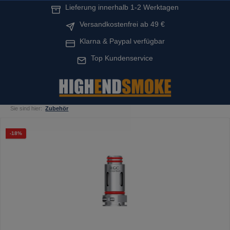
Lieferung innerhalb 1-2 Werktagen
alt springen
Versandkostenfrei ab 49 €
Klarna & Paypal verfügbar
Top Kundenservice
Sie sind hier:
Zubehör
Bildergalerie überspringen
Rabatt
-18%