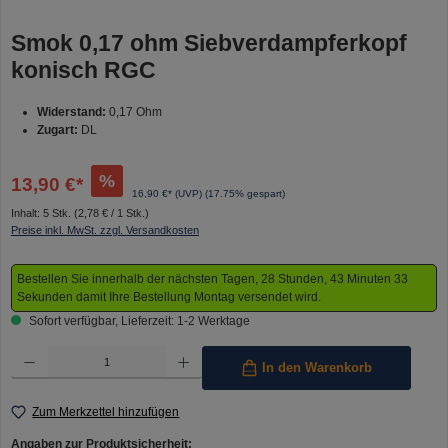
Smok 0,17 ohm Siebverdampferkopf
konisch RGC
Widerstand:
0,17 Ohm
Zugart:
DL
%
13,90 €*
16,90 €* (UVP)
(17.75% gespart)
Inhalt:
5 Stk.
(2,78 € / 1 Stk.)
Preise inkl. MwSt. zzgl. Versandkosten
Bestellen Sie innerhalb der nächsten Tagen, 28 Stunden, 43 Minuten 33
Sekunden damit Ihre Bestellung Montag versendet wird.
Sofort verfügbar, Lieferzeit: 1-2 Werktage
Produkt Anzahl: Gib den gewünschten Wert ein oder benutze die Schaltflächen um die Anzahl 
In den Warenkorb
Zum Merkzettel hinzufügen
Angaben zur Produktsicherheit: