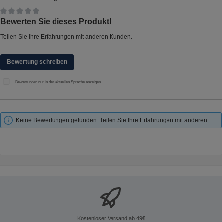
Durchschnittliche Bewertung von 0 von 5 Sternen
Bewerten Sie dieses Produkt!
Teilen Sie Ihre Erfahrungen mit anderen Kunden.
Bewertung schreiben
Bewertungen nur in der aktuellen Sprache anzeigen.
Keine Bewertungen gefunden. Teilen Sie Ihre Erfahrungen mit anderen.
Kostenloser Versand ab 49€