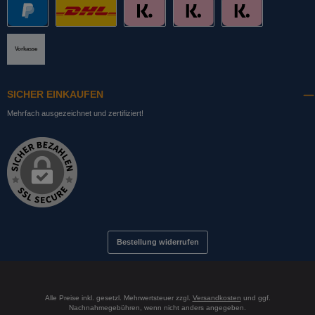
PayPal
DHL mit Altersprüfung
Slice it. (Ratenkauf)
Pay now. (Sofort Überweisung, Lastschrift
Pay later. (Rechnung)
Vorkasse
SICHER EINKAUFEN
Mehrfach ausgezeichnet und zertifiziert!
Bestellung widerrufen
Alle Preise inkl. gesetzl. Mehrwertsteuer zzgl.
Versandkosten
und ggf.
Nachnahmegebühren, wenn nicht anders angegeben.