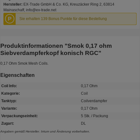
Hersteller:
EX-Trade GmbH & Co. KG, Kreuzäcker Ring 2, 63814
Mainaschaff, info@ex-trade.net
P
Sie erhalten 139 Bonus Punkte für diese Bestellung
Produktinformationen "Smok 0,17 ohm
Siebverdampferkopf konisch RGC"
0,17 Ohm Smok Mesh Coils.
Eigenschaften
Coil Info:
0,17 Ohm
Kategorie:
Coil
Tanktyp:
Coilverdampfer
Variante:
0,17 Ohm
Verpackungseinheit:
5 Stk. / Packung
Zugart:
DL
Angaben gemäß Hersteller. Irrtum und Änderung vorbehalten.