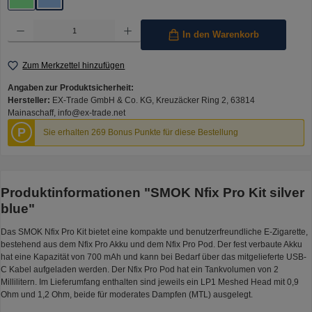
Green Gold
Silver Blue
Produkt Anzahl: Gib den gewünschten Wert ein oder benutze die Schaltflächen um die Anzahl 
In den Warenkorb
Zum Merkzettel hinzufügen
Angaben zur Produktsicherheit:
Hersteller:
EX-Trade GmbH & Co. KG, Kreuzäcker Ring 2, 63814
Mainaschaff, info@ex-trade.net
P
Sie erhalten 269 Bonus Punkte für diese Bestellung
Produktinformationen "SMOK Nfix Pro Kit silver
blue"
Das SMOK Nfix Pro Kit bietet eine kompakte und benutzerfreundliche E-Zigarette,
bestehend aus dem Nfix Pro Akku und dem Nfix Pro Pod. Der fest verbaute Akku
hat eine Kapazität von 700 mAh und kann bei Bedarf über das mitgelieferte USB-
C Kabel aufgeladen werden. Der Nfix Pro Pod hat ein Tankvolumen von 2
Millilitern. Im Lieferumfang enthalten sind jeweils ein LP1 Meshed Head mit 0,9
Ohm und 1,2 Ohm, beide für moderates Dampfen (MTL) ausgelegt.