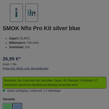
SMOK Nfix Pro Kit silver blue
Zugart:
DL/MTL
Milliampere:
700 mAh
Tankinhalt:
2ml
26,95 €*
Inhalt:
1 Stk.
Preise inkl. MwSt. zzgl. Versandkosten
Bestellen Sie innerhalb der nächsten Tagen, 66 Stunden, 9 Minuten 27
Sekunden damit Ihre Bestellung Montag versendet wird.
Sofort verfügbar, Lieferzeit: 1-2 Werktage
auswählen
Variante