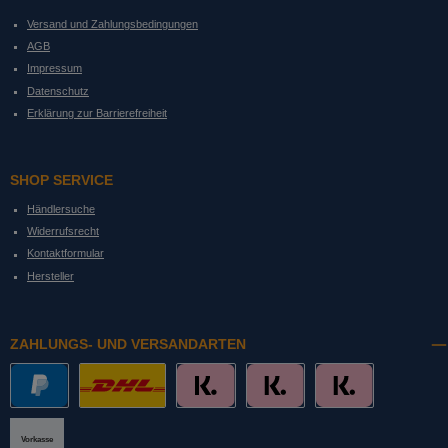
Versand und Zahlungsbedingungen
AGB
Impressum
Datenschutz
Erklärung zur Barrierefreiheit
SHOP SERVICE
Händlersuche
Widerrufsrecht
Kontaktformular
Hersteller
ZAHLUNGS- UND VERSANDARTEN
PayPal
DHL mit Altersprüfung
Slice it. (Ratenkauf)
Pay now. (Sofort Überweisung, Lastschrift
Pay later. (Rechnung)
Vorkasse