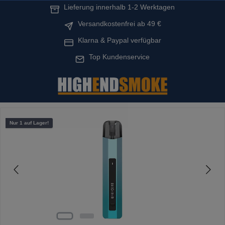
Lieferung innerhalb 1-2 Werktagen
alt springen
Versandkostenfrei ab 49 €
Klarna & Paypal verfügbar
Top Kundenservice
Bildergalerie überspringen
Nur 1 auf Lager!