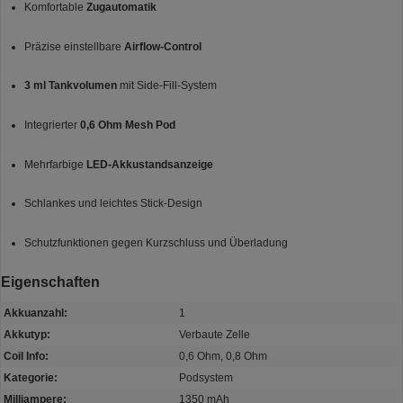
Komfortable
Zugautomatik
Präzise einstellbare
Airflow-Control
3 ml Tankvolumen
mit Side-Fill-System
Integrierter
0,6 Ohm Mesh Pod
Mehrfarbige
LED-Akkustandsanzeige
Schlankes und leichtes Stick-Design
Schutzfunktionen gegen Kurzschluss und Überladung
Eigenschaften
Akkuanzahl:
1
Akkutyp:
Verbaute Zelle
Coil Info:
0,6 Ohm, 0,8 Ohm
Kategorie:
Podsystem
Milliampere:
1350 mAh