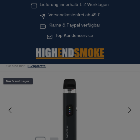
Lieferung innerhalb 1-2 Werktagen
alt springen
Versandkostenfrei ab 49 €
Klarna & Paypal verfügbar
Top Kundenservice
Sie sind hier:
E-Zigarette
Bildergalerie überspringen
Nur 5 auf Lager!