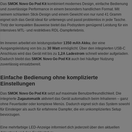
Das
SMOK Novo Go Pod Kit
kombiniert modernes Design, einfache Bedienung
und zuverlässige Performance in einem besonders handlichen Format. Mit
seinem schlanken Stick-Design und einem Gewicht von nur rund 41 Gramm
eignet sich das Gerät ideal für unterwegs und passt problemlos in jede Tasche.
Trotz der kompakten Bauweise bietet das Podsystem genügend Leistung für ein
intensives MTL- und restriktives RDL-Dampferlebnis.
Im Inneren arbeitet ein leistungsstarker
1350 mAh Akku
, der eine
Ausgangsleistung von bis zu
30 Watt
ermöglicht. Über den integrierten USB-C
Anschluss wird das Gerät mit bis zu
1,2A Ladestrom
schnell wieder aufgeladen.
Dadurch bleibt das
SMOK Novo Go Pod Kit
auch bei häufiger Nutzung
zuverlässig einsatzbereit.
Einfache Bedienung ohne komplizierte
Einstellungen
Das
SMOK Novo Go Pod Kit
setzt auf maximale Benutzerfreundlichkeit. Die
integrierte
Zugautomatik
aktiviert das Gerät automatisch beim Inhalieren – ganz
ohne Feuertaster oder komplexe Menüs. Dadurch eignet sich das System sowohl
für Einsteiger als auch für erfahrene Dampfer, die ein unkompliziertes Setup
bevorzugen.
Eine mehrfarbige LED-Anzeige informiert dich jederzeit über den aktuellen