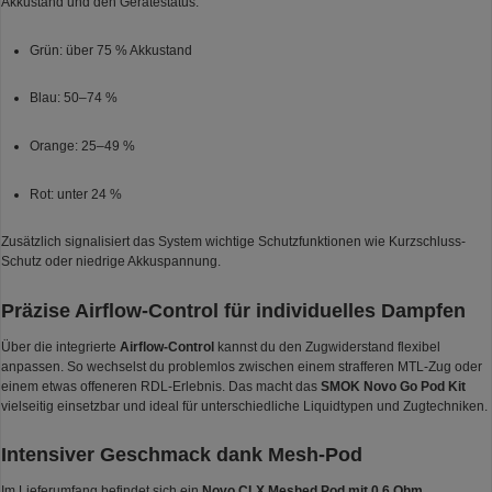
Akkustand und den Gerätestatus:
Grün: über 75 % Akkustand
Blau: 50–74 %
Orange: 25–49 %
Rot: unter 24 %
Zusätzlich signalisiert das System wichtige Schutzfunktionen wie Kurzschluss-
Schutz oder niedrige Akkuspannung.
Präzise Airflow-Control für individuelles Dampfen
Über die integrierte
Airflow-Control
kannst du den Zugwiderstand flexibel
anpassen. So wechselst du problemlos zwischen einem strafferen MTL-Zug oder
einem etwas offeneren RDL-Erlebnis. Das macht das
SMOK Novo Go Pod Kit
vielseitig einsetzbar und ideal für unterschiedliche Liquidtypen und Zugtechniken.
Intensiver Geschmack dank Mesh-Pod
Im Lieferumfang befindet sich ein
Novo CLX Meshed Pod mit 0,6 Ohm