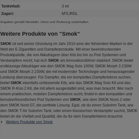
Tankinhalt:
3 ml
Zugart:
MTL/RDL
Angaben gemäß Hersteller. Irrtum und Änderung vorbehalten.
Weitere Produkte von "Smok"
SMOK
ist seit seiner Gründung im Jahr 2010 eine der führenden Marken in der
Welt der E-Zigaretten und Dampferprodukte. Mit einer beeindruckenden
Produktpalette, die von Akkuträgern über Kits bis hin zu Pod Systemen und
Verdampfern reicht, hat sich
SMOK
als Innovationsführer etabliert. SMOK bietet
erstklassige Akkuträger wie den SMOK Mag Solo 100W, SMOK Morph 3 230W
und SMOK Morph 2 230W, die mit modernster Technologie und herausragender
Leistung überzeugen. Für Dampfer, die ein komplettes Dampferlebnis suchen,
bietet
SMOK
ebenfalls umfassende Kits, wie das SMOK Mag Solo Kit und das
SMOK R-Kiss 2 Kit, die mit allem ausgestattet sind, was man braucht. Wer nach
einem praktischen, mobilen Dampferlebnis sucht, findet in den kompakten und
benutzerfreundlichen Pod Systemen von
SMOK
, wie dem SMOK Novo 2 oder
dem SMOK Nord GT, die perfekte Lösung. Egal, ob du einen Subohm Tank, wie
den SMOK T-Air Subohm Tank, oder einen klassischen Verdampfer suchst, SMOK
bietet dir die Vielfalt und Qualität, die du für dein Dampferlebnis brauchst.
Weitere Produkte von Smok