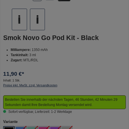
Smok Novo Go Pod Kit - Black
Milliampere:
1350 mAh
Tankinhalt:
3 ml
Zugart:
MTL/RDL
11,90 €*
Inhalt:
1 Stk.
Preise inkl. MwSt. zzgl. Versandkosten
Bestellen Sie innerhalb der nächsten Tagen, 46 Stunden, 42 Minuten 28
Sekunden damit Ihre Bestellung Montag versendet wird.
Sofort verfügbar, Lieferzeit: 1-2 Werktage
auswählen
Variante