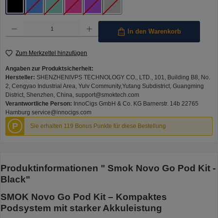
Black
Blue Cyan
Mineral Green
Pink
Purple Gradient
Silver
(Diese Option ist zurzeit nicht verfügbar.)
(Diese Option ist zurzeit nicht verfügbar.)
(Diese Option ist zurzeit nicht verfügbar.)
(Diese Option ist zurzeit nicht verfügbar.)
(Diese Option ist zurzeit nicht verfügbar.)
Produkt Anzahl: Gib den gewünschten Wert ein oder benutze die Schaltflächen um die Anzahl 
In den Warenkorb
Zum Merkzettel hinzufügen
Angaben zur Produktsicherheit:
Hersteller:
SHENZHENIVPS TECHNOLOGY CO., LTD., 101, Building B8, No.
2, Cengyao Industrial Area, Yulv Community,Yutang Subdistrict, Guangming
District, Shenzhen, China, support@smoktech.com
Verantwortliche Person:
InnoCigs GmbH & Co. KG Barnerstr. 14b 22765
Hamburg service@innocigs.com
P
Sie erhalten 119 Bonus Punkte für diese Bestellung
Produktinformationen " Smok Novo Go Pod Kit -
Black"
SMOK Novo Go Pod Kit – Kompaktes
Podsystem mit starker Akkuleistung