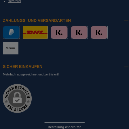
Hersteller
ZAHLUNGS- UND VERSANDARTEN
PayPal
DHL mit Altersprüfung
Slice it. (Ratenkauf)
Pay now. (Sofort Überweisung, Lastschrift
Pay later. (Rechnung)
Vorkasse
SICHER EINKAUFEN
Mehrfach ausgezeichnet und zertifiziert!
Bestellung widerrufen