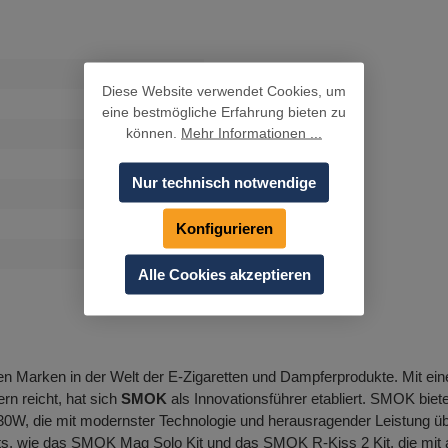
Diese Website verwendet Cookies, um
eine bestmögliche Erfahrung bieten zu
können.
Mehr Informationen ...
Nur technisch notwendige
Konfigurieren
Alle Cookies akzeptieren
den Marken in der Welt der E-Zigaretten und Dampferprodukte. Mit ein
n reicht, hat sich
SMOK
als Innovationsführer etabliert. SMOK bie
die mit modernster Technologie und herausragender Leistung über
ts, wie das SMOK Mag Solo Kit und das SMOK R-Kiss 2 Kit, die mit a