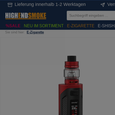
Lieferung innerhalb 1-2 Werktagen
Ver
springen
Zur Hauptnavigation springen
%SALE
NEU IM SORTIMENT
E-ZIGARETTE
E-SHIS
Sie sind hier:
E-Zigarette
Bildergalerie überspringen