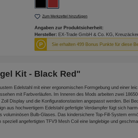
Black
Black Red
Zum Merkzettel hinzufügen
Angaben zur Produktsicherheit:
Hersteller:
EX-Trade GmbH & Co. KG, Kreuzäcker R
P
Sie erhalten 499 Bonus Punkte für diese B
el Kit - Black Red"
ustem Edelstahl mit einer ergonomischen Formgebung und einer leicht 
ehen mit Farbverläufen. Im Inneren des Mods arbeiten zwei 18650er 
Zoll Display und die Konfigurationstasten angepasst werden. Bei Be
gn aus hochwertigem Edelstahl gefertigte Verdampfer fügt sich harmon
s voluminösen Bulb-Glases. Das kindersichere Top-Fill-System ermög
em speziell angefertigten TFV9 Mesh Coil eine langlebige und geschm