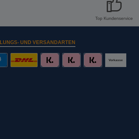
Top Kundenservice
LUNGS- UND VERSANDARTEN
Vorkasse
al
DHL mit Altersprüfung
Slice it. (Ratenkauf)
Pay now. (Sofort Überweisung, Lastschr
Pay later. (Rechnung)