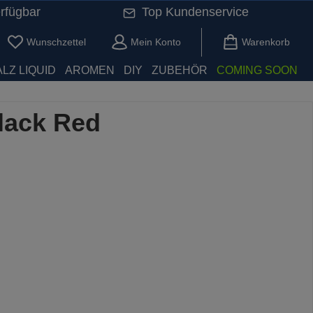
rfügbar
Top Kundenservice
Du hast 0 Produkte auf dem Merkzettel
Wunschzettel
Mein Konto
Warenkorb
LZ LIQUID
AROMEN
DIY
ZUBEHÖR
COMING SOON
Black Red