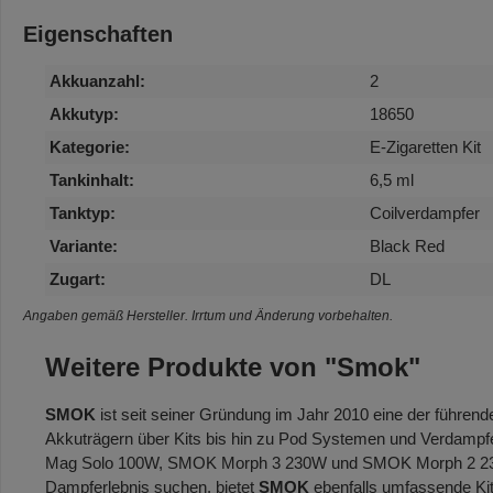
Eigenschaften
Akkuanzahl:
2
Akkutyp:
18650
Kategorie:
E-Zigaretten Kit
Tankinhalt:
6,5 ml
Tanktyp:
Coilverdampfer
Variante:
Black Red
Zugart:
DL
Angaben gemäß Hersteller. Irrtum und Änderung vorbehalten.
Weitere Produkte von "Smok"
SMOK
ist seit seiner Gründung im Jahr 2010 eine der führen
Akkuträgern über Kits bis hin zu Pod Systemen und Verdampfer
Mag Solo 100W, SMOK Morph 3 230W und SMOK Morph 2 230W, 
Dampferlebnis suchen, bietet
SMOK
ebenfalls umfassende Ki