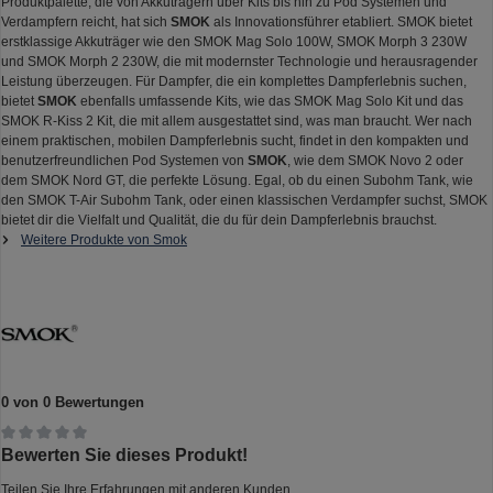
Produktpalette, die von Akkuträgern über Kits bis hin zu Pod Systemen und
Verdampfern reicht, hat sich
SMOK
als Innovationsführer etabliert. SMOK bietet
erstklassige Akkuträger wie den SMOK Mag Solo 100W, SMOK Morph 3 230W
und SMOK Morph 2 230W, die mit modernster Technologie und herausragender
Leistung überzeugen. Für Dampfer, die ein komplettes Dampferlebnis suchen,
bietet
SMOK
ebenfalls umfassende Kits, wie das SMOK Mag Solo Kit und das
SMOK R-Kiss 2 Kit, die mit allem ausgestattet sind, was man braucht. Wer nach
einem praktischen, mobilen Dampferlebnis sucht, findet in den kompakten und
benutzerfreundlichen Pod Systemen von
SMOK
, wie dem SMOK Novo 2 oder
dem SMOK Nord GT, die perfekte Lösung. Egal, ob du einen Subohm Tank, wie
den SMOK T-Air Subohm Tank, oder einen klassischen Verdampfer suchst, SMOK
bietet dir die Vielfalt und Qualität, die du für dein Dampferlebnis brauchst.
Weitere Produkte von Smok
0 von 0 Bewertungen
Durchschnittliche Bewertung von 0 von 5 Sternen
Bewerten Sie dieses Produkt!
Teilen Sie Ihre Erfahrungen mit anderen Kunden.