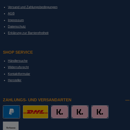
Versand und Zahlungsbedingungen
AGB
Impressum
Datenschutz
Erklärung zur Barrierefreiheit
SHOP SERVICE
Händlersuche
Widerrufsrecht
Kontaktformular
Hersteller
ZAHLUNGS- UND VERSANDARTEN
PayPal
DHL mit Altersprüfung
Slice it. (Ratenkauf)
Pay now. (Sofort Überweisung, Lastschrift
Pay later. (Rechnung)
Vorkasse