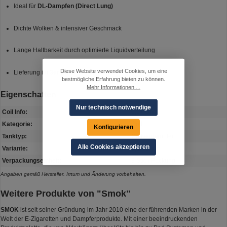
Ideal für
DL-Dampfen (Direct Lung)
Dichte Wolken & intensiver Geschmack
Lange Haltbarkeit durch optimierte Liquidverteilung
Diese Website verwendet Cookies, um eine
Lieferung im
3er Pack
bestmögliche Erfahrung bieten zu können.
Mehr Informationen ...
Eigenschaften
Nur technisch notwendige
Coil Info:
0,17 Ohm
Kategorie:
Coil
Konfigurieren
Tanktyp:
Coilverdampfer
Alle Cookies akzeptieren
Variante:
0,17 Ohm
Verpackungseinheit:
3 Stk. / Packung
Angaben gemäß Hersteller. Irrtum und Änderung vorbehalten.
Weitere Produkte von "Smok"
SMOK
ist seit seiner Gründung im Jahr 2010 eine der führenden Marken in der
Welt der E-Zigaretten und Dampferprodukte. Mit einer beeindruckenden