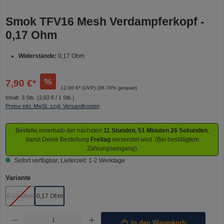
Smok TFV16 Mesh Verdampferkopf -
0,17 Ohm
Widerstände:
0,17 Ohm
%
7,90 €*
12,90 €* (UVP)
(38.76% gespart)
Inhalt:
3 Stk.
(2,63 € / 1 Stk.)
Preise inkl. MwSt. zzgl. Versandkosten
Bestelle innerhalb der nächsten
11 Stunden, 51 Minuten 26 Sekunden
,
damit Deine Bestellung
Freitag
versendet wird. (Bei bestätigtem
Zahlungseingang)
Sofort verfügbar, Lieferzeit: 1-2 Werktage
auswählen
Variante
0,12 Ohm
0,17 Ohm
(Diese Option ist zurzeit nicht verfügbar.)
Produkt Anzahl: Gib den gewünschten Wert ein oder benutze die Schaltflächen um die Anzahl 
In den Warenkorb