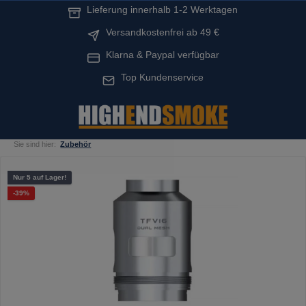
Lieferung innerhalb 1-2 Werktagen
alt springen
Versandkostenfrei ab 49 €
Klarna & Paypal verfügbar
Top Kundenservice
Sie sind hier:
Zubehör
Bildergalerie überspringen
Nur 5 auf Lager!
Rabatt
-39%