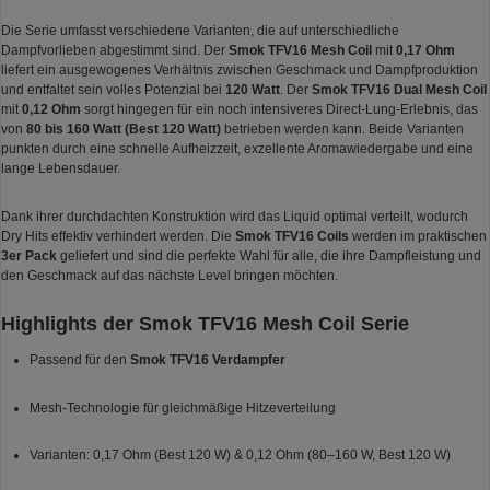
Die Serie umfasst verschiedene Varianten, die auf unterschiedliche
Dampfvorlieben abgestimmt sind. Der
Smok TFV16 Mesh Coil
mit
0,17 Ohm
liefert ein ausgewogenes Verhältnis zwischen Geschmack und Dampfproduktion
und entfaltet sein volles Potenzial bei
120 Watt
. Der
Smok TFV16 Dual Mesh Coil
mit
0,12 Ohm
sorgt hingegen für ein noch intensiveres Direct-Lung-Erlebnis, das
von
80 bis 160 Watt (Best 120 Watt)
betrieben werden kann. Beide Varianten
punkten durch eine schnelle Aufheizzeit, exzellente Aromawiedergabe und eine
lange Lebensdauer.
Dank ihrer durchdachten Konstruktion wird das Liquid optimal verteilt, wodurch
Dry Hits effektiv verhindert werden. Die
Smok TFV16 Coils
werden im praktischen
3er Pack
geliefert und sind die perfekte Wahl für alle, die ihre Dampfleistung und
den Geschmack auf das nächste Level bringen möchten.
Highlights der Smok TFV16 Mesh Coil Serie
Passend für den
Smok TFV16 Verdampfer
Mesh-Technologie für gleichmäßige Hitzeverteilung
Varianten: 0,17 Ohm (Best 120 W) & 0,12 Ohm (80–160 W, Best 120 W)