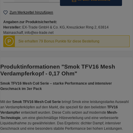
Zum Merkzettel hinzufügen
Angaben zur Produktsicherheit:
Hersteller:
EX-Trade GmbH & Co. KG, Kreuzäcker Ring 2, 63814
Mainaschaff, info@ex-trade.net
P
Sie erhalten 79 Bonus Punkte für diese Bestellung
Produktinformationen "Smok TFV16 Mesh
Verdampferkopf - 0,17 Ohm"
Smok TFV16 Mesh Coil Serie – starke Performance und intensiver
Geschmack im 3er Pack
Mit der
Smok TFV16 Mesh Coil Serie
bringt Smok eine leistungsstarke Auswahl
an Verdampferköpfen auf den Markt, die speziell für den beliebten
TFV16
Verdampfer
entwickelt wurden. Diese Coils setzen auf modernste
Mesh-
Technologie
, um eine gleichmäßige Hitzeverteilung und eine verbesserte
Liquidaufnahme zu gewährleisten. Das Ergebnis: dichter Dampf, intensiver
Geschmack und eine besonders stabile Performance bei hohen Leistungen.