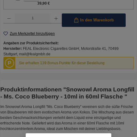
39,90 €
Produkt Anzahl: Gib den gewünschten Wert ein oder benutze die Schaltflächen um die Anzahl 
In den Warenkorb
Zum Merkzettel hinzufügen
Angaben zur Produktsicherheit:
Hersteller:
FEAL Electronic Cigarettes GmbH, Motorstraße 41, 70499
Stuttgart, mail@fealgmbh.de
P
Sie erhalten 139 Bonus Punkte für diese Bestellung
Produktinformationen "Snowowl Aroma Longfill
- Ms. Coco Blueberry - 10ml in 60ml Flasche "
Im Snowowl Aroma Longfill "Ms. Coco Blueberry" vereinen sich die süße Frische
von Blaubeeren mit dem exotischen Aroma von Kokos. Die Mischung aus diesen
beiden Geschmacksrichtungen verleiht dem Liquid eine einzigartige und
erfrischende Note. Geliefert wird das Aroma in einer 60ml Flasche mit 10ml
hochkonzentriertem Aroma, ideal zum Mischen mit deiner Lieblingsbasis.