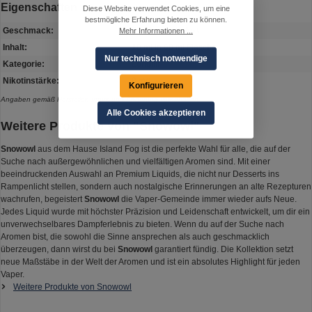
Eigenschaften
Diese Website verwendet Cookies, um eine
bestmögliche Erfahrung bieten zu können.
Geschmack:
Blaubeere, Kokos
Mehr Informationen ...
Inhalt:
10 ml in 60 ml Flasche
Nur technisch notwendige
Kategorie:
Longfill
Nikotinstärke:
0 mg
Konfigurieren
Angaben gemäß Hersteller. Irrtum und Änderung vorbehalten.
Alle Cookies akzeptieren
Weitere Produkte von "Snowowl"
Snowowl
aus dem Hause Island Fog ist die perfekte Wahl für alle, die auf der
Suche nach außergewöhnlichen und vielfältigen Aromen sind. Mit einer
beeindruckenden Auswahl an Premium Liquids, die nicht nur Desserts ins
Rampenlicht stellen, sondern auch nostalgische Erinnerungen an alte Rezepturen
wachrufen, begeistert
Snowowl
die Vaper-Gemeinde immer wieder aufs Neue.
Jedes Liquid wurde mit höchster Präzision und Leidenschaft entwickelt, um dir ein
unverwechselbares Dampferlebnis zu bieten. Wenn du auf der Suche nach
Aromen bist, die sowohl die Sinne ansprechen als auch geschmacklich
überzeugen, dann wirst du bei
Snowowl
garantiert fündig. Die Kollektion setzt
neue Maßstäbe in der Welt der Aromen und ist ein absolutes Highlight für jeden
Vaper.
Weitere Produkte von Snowowl