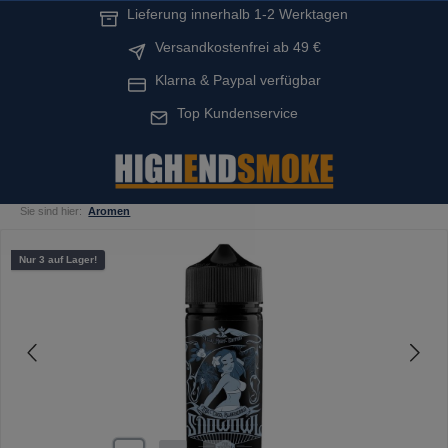
Lieferung innerhalb 1-2 Werktagen
alt springen
Versandkostenfrei ab 49 €
Klarna & Paypal verfügbar
Top Kundenservice
Sie sind hier:
Aromen
Bildergalerie überspringen
Nur 3 auf Lager!