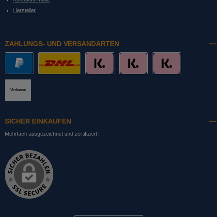
Hersteller
ZAHLUNGS- UND VERSANDARTEN
PayPal
DHL mit Altersprüfung
Slice it. (Ratenkauf)
Pay now. (Sofort Überweisung, Lastschrift
Pay later. (Rechnung)
Vorkasse
SICHER EINKAUFEN
Mehrfach ausgezeichnet und zertifiziert!