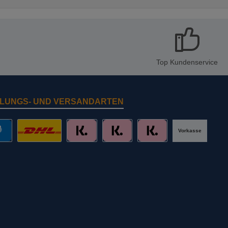
Top Kundenservice
LUNGS- UND VERSANDARTEN
Vorkasse
al
DHL mit Altersprüfung
Slice it. (Ratenkauf)
Pay now. (Sofort Überweisung, Lastschr
Pay later. (Rechnung)