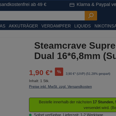
sandkostenfrei ab 49 €
Klarna & Paypal ve
HAS
AKKUTRÄGER
VERDAMPFER
LIQUIDS
NIKOTINSA
Steamcrave Suprem
Dual 16*6,8mm (S
1,90 €*
%
3,90 €* (UVP)
(51.28% gespart)
Inhalt:
1 Stk.
Preise inkl. MwSt. zzgl. Versandkosten
Bestelle innerhalb der nächsten
17 Stunden,
versendet wird. (B
Sofort verfügbar, Lieferzeit: 1-2 Werktage