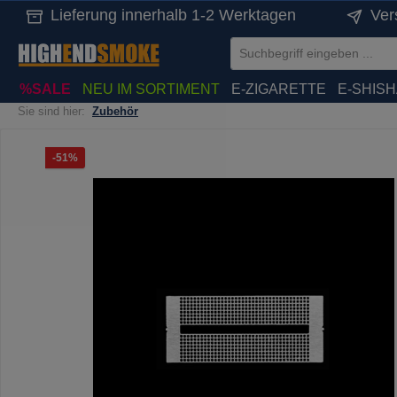
Lieferung innerhalb 1-2 Werktagen
Ver
springen
Zur Hauptnavigation springen
%SALE
NEU IM SORTIMENT
E-ZIGARETTE
E-SHIS
Sie sind hier:
Zubehör
Bildergalerie überspringen
Rabatt
-51%