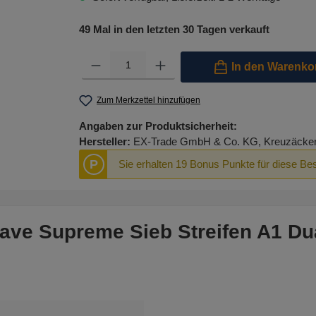
49 Mal in den letzten 30 Tagen verkauft
Produkt Anzahl: Gib den gewünschten Wert ein oder benutze 
In den Warenko
Zum Merkzettel hinzufügen
Angaben zur Produktsicherheit:
Hersteller:
EX-Trade GmbH & Co. KG, Kreuzäcker R
P
Sie erhalten 19 Bonus Punkte für diese Bes
ave Supreme Sieb Streifen A1 D