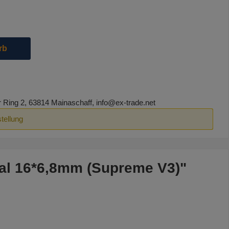
die Schaltflächen um die Anzahl zu erhöhen oder zu reduzieren.
rb
ing 2, 63814 Mainaschaff, info@ex-trade.net
tellung
ual 16*6,8mm (Supreme V3)"