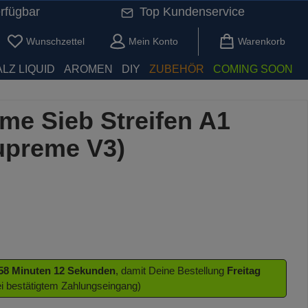
rfügbar
Top Kundenservice
Du hast 0 Produkte auf dem Merkzettel
Wunschzettel
Mein Konto
Warenkorb
LZ LIQUID
AROMEN
DIY
ZUBEHÖR
COMING SOON
e Sieb Streifen A1
upreme V3)
 58 Minuten 12 Sekunden
, damit Deine Bestellung
Freitag
ei bestätigtem Zahlungseingang)