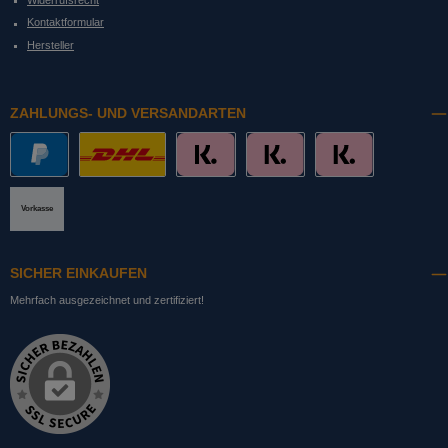
Widerrufsrecht
Kontaktformular
Hersteller
ZAHLUNGS- UND VERSANDARTEN
PayPal
DHL mit Altersprüfung
Slice it. (Ratenkauf)
Pay now. (Sofort Überweisung, Lastschrift
Pay later. (Rechnung)
Vorkasse
SICHER EINKAUFEN
Mehrfach ausgezeichnet und zertifiziert!