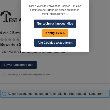
Diese Website verwendet Cookies, um eine
bestmögliche Erfahrung bieten zu können.
Mehr Informationen ...
Nur technisch notwendige
0 von 0 Bewertungen
Konfigurieren
Alle Cookies akzeptieren
Durchschnittliche Bewertung von 0 von 5 Sternen
Bewerten Sie dieses Produkt!
Teilen Sie Ihre Erfahrungen mit anderen Kunden.
Bewertung schreiben
Bewertungen nur in der aktuellen Sprache anzeigen.
Keine Bewertungen gefunden. Teilen Sie Ihre Erfahrungen mit anderen.