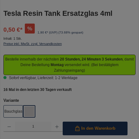
Tesla Resin Tank Ersatzglas 4ml
%
0,50 €*
1,90 €* (UVP)
(73.68% gespart)
Inhalt:
1 Stk.
Preise inkl. MwSt. zzgl. Versandkosten
Bestelle innerhalb der nächsten
20 Stunden, 24 Minuten 3 Sekunden
, damit
Deine Bestellung
Montag
versendet wird. (Bei bestätigtem
Zahlungseingang)
Sofort verfügbar, Lieferzeit: 1-2 Werktage
16 Mal in den letzten 30 Tagen verkauft
auswählen
Variante
Bauchglas
Klar
Produkt Anzahl: Gib den gewünschten Wert ein oder benutze die Schaltflächen um die Anzahl 
In den Warenkorb