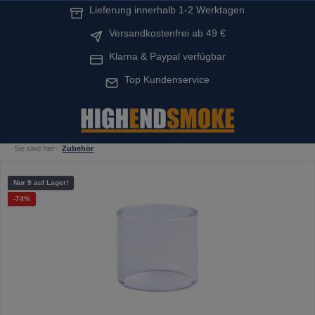
Lieferung innerhalb 1-2 Werktagen
alt springen
Versandkostenfrei ab 49 €
Klarna & Paypal verfügbar
Top Kundenservice
Sie sind hier:
Zubehör
Bildergalerie überspringen
Nur 9 auf Lager!
Rabatt
-74%