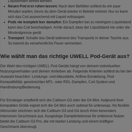
Liquidresten befreit werden.
Neuen Pod erst ruhen lassen:
Nach dem Befüllen solltest du ein paar
Minuten warten, bevor du dein Gerät wieder in Betrieb nimmst. Nur so kann
sich das Coil ausreichend mit Liquid vollsaugen.
Pods nie komplett leer dampfen
: Ein Dampfen bei zu niedrigem Liquidstand
kann das Coil beschädigen. Achte darauf, dass der Liquidstand nie unter die
Mindestgrenze gerät.
Transport
: Schalte das Gerät während des Transports in deiner Tasche aus.
So kannst du versehentliche Feuer vermeiden.
Wie wählt man das richtige UWELL Pod-Gerät aus?
Die Wahl des richtigen UWELL Pod-Geräts hängt von deinem individuellen
Nutzungsverhalten und deinen Vorlieben ab. Folgende Kriterien solltest du bei der
Auswahl beachten: Leistungs- und Akkustärke, Airflow-Einstellung, Pod-
Kompatibilität, gewünschtes MTL- oder RDL-Dampfen, Coil-System und
Handhabung/Bedienung.
Für Einsteiger empfiehlt sich die Caliburn G3 oder die G4 Mini. Aufgrund ihrer
kompakten Größe eignet sich die G4 Mini auch optimal für unterwegs. Als flexible
Allrounder zeichnen sich die Caliburn G3 und G4 durch ihren besonders
intensiven Geschmack aus. Ausgiebige Dampferlebnisse für erfahrene Nutzer
bietet die Caliburn G3 Pro, die mit starker Leistung und einem kräftigen
Geschmack überzeugt.