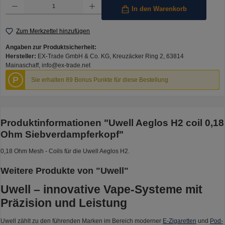
Produkt Anzahl: Gib den gewünschten Wert ein oder benutze die Schaltflächen um die Anzahl 
In den Warenkorb
Zum Merkzettel hinzufügen
Angaben zur Produktsicherheit:
Hersteller:
EX-Trade GmbH & Co. KG, Kreuzäcker Ring 2, 63814
Mainaschaff, info@ex-trade.net
P
Sie erhalten 89 Bonus Punkte für diese Bestellung
Produktinformationen "Uwell Aeglos H2 coil 0,18
Ohm Siebverdampferkopf"
0,18 Ohm Mesh - Coils für die Uwell Aeglos H2.
Weitere Produkte von "Uwell"
Uwell – innovative Vape-Systeme mit
Präzision und Leistung
Uwell zählt zu den führenden Marken im Bereich moderner
E-Zigaretten
und
Pod-