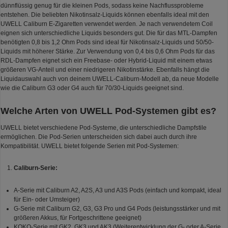
dünnflüssig genug für die kleinen Pods, sodass keine Nachflussprobleme
entstehen. Die beliebten Nikotinsalz-Liquids können ebenfalls ideal mit den
UWELL Caliburn E-Zigaretten verwendet werden. Je nach verwendetem Coil
eignen sich unterschiedliche Liquids besonders gut. Die für das MTL-Dampfen
benötigten 0,8 bis 1,2 Ohm Pods sind ideal für Nikotinsalz-Liquids und 50/50-
Liquids mit höherer Stärke. Zur Verwendung von 0,4 bis 0,6 Ohm Pods für das
RDL-Dampfen eignet sich ein Freebase- oder Hybrid-Liquid mit einem etwas
größeren VG-Anteil und einer niedrigeren Nikotinstärke. Ebenfalls hängt die
Liquidauswahl auch von deinem UWELL-Caliburn-Modell ab, da neue Modelle
wie die Caliburn G3 oder G4 auch für 70/30-Liquids geeignet sind.
Welche Arten von UWELL Pod-Systemen gibt es?
UWELL bietet verschiedene Pod-Systeme, die unterschiedliche Dampfstile
ermöglichen. Die Pod-Serien unterscheiden sich dabei auch durch ihre
Kompatibilität. UWELL bietet folgende Serien mit Pod-Systemen:
Caliburn-Serie:
A-Serie mit Caliburn A2, A2S, A3 und A3S Pods (einfach und kompakt, ideal
für Ein- oder Umsteiger)
G-Serie mit Caliburn G2, G3, G3 Pro und G4 Pods (leistungsstärker und mit
größeren Akkus, für Fortgeschrittene geeignet)
KOKO-Serie mit GK2, GK3 und AK3 (Weiterentwicklung der G- oder A-Serie,