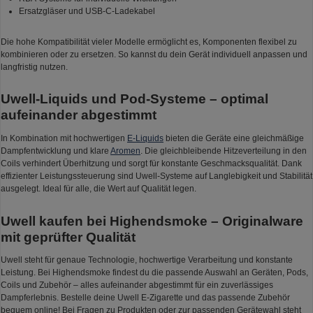
Ersatzgläser und USB-C-Ladekabel
Die hohe Kompatibilität vieler Modelle ermöglicht es, Komponenten flexibel zu
kombinieren oder zu ersetzen. So kannst du dein Gerät individuell anpassen und
langfristig nutzen.
Uwell-Liquids und Pod-Systeme – optimal
aufeinander abgestimmt
In Kombination mit hochwertigen
E-Liquids
bieten die Geräte eine gleichmäßige
Dampfentwicklung und klare
Aromen
. Die gleichbleibende Hitzeverteilung in den
Coils verhindert Überhitzung und sorgt für konstante Geschmacksqualität. Dank
effizienter Leistungssteuerung sind Uwell-Systeme auf Langlebigkeit und Stabilität
ausgelegt. Ideal für alle, die Wert auf Qualität legen.
Uwell kaufen bei Highendsmoke – Originalware
mit geprüfter Qualität
Uwell steht für genaue Technologie, hochwertige Verarbeitung und konstante
Leistung. Bei Highendsmoke findest du die passende Auswahl an Geräten, Pods,
Coils und Zubehör – alles aufeinander abgestimmt für ein zuverlässiges
Dampferlebnis. Bestelle deine Uwell E-Zigarette und das passende Zubehör
bequem online! Bei Fragen zu Produkten oder zur passenden Gerätewahl steht