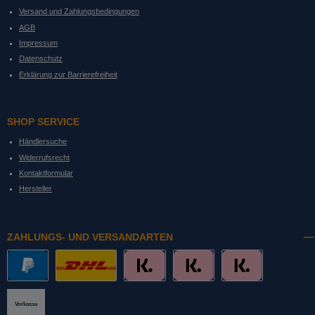
Versand und Zahlungsbedingungen
AGB
Impressum
Datenschutz
Erklärung zur Barrierefreiheit
SHOP SERVICE
Händlersuche
Widerrufsrecht
Kontaktformular
Hersteller
ZAHLUNGS- UND VERSANDARTEN
PayPal
DHL mit Altersprüfung
Slice it. (Ratenkauf)
Pay now. (Sofort Überweisung, Lastschrift
Pay later. (Rechnung)
Vorkasse