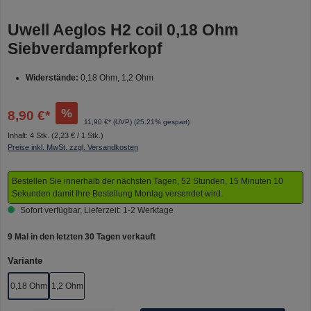
Uwell Aeglos H2 coil 0,18 Ohm
Siebverdampferkopf
Widerstände:
0,18 Ohm, 1,2 Ohm
%
8,90 €*
11,90 €* (UVP)
(25.21% gespart)
Inhalt:
4 Stk.
(2,23 € / 1 Stk.)
Preise inkl. MwSt. zzgl. Versandkosten
Bestellen Sie innerhalb der nächsten Tagen, 52 Stunden, 15 Minuten 10
Sekunden damit Ihre Bestellung Montag versendet wird.
Sofort verfügbar, Lieferzeit: 1-2 Werktage
9 Mal in den letzten 30 Tagen verkauft
auswählen
Variante
0,18 Ohm
1,2 Ohm