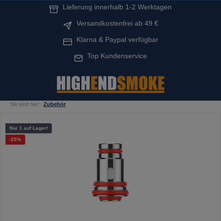
Lieferung innerhalb 1-2 Werktagen
alt springen
Versandkostenfrei ab 49 €
Klarna & Paypal verfügbar
Top Kundenservice
Sie sind hier:
Zubehör
Bildergalerie überspringen
Nur 1 auf Lager!
Rabatt
-25%