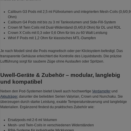
Caliburn G3 Pods mit 2,5 ml Füllvolumen und integrierten Mesh-Coils (0,6/0,9
Ohm)
Caliburn G4 Pods mit bis zu 3 ml Tankvolumen und Side-Fill-System
Crown M Twin Coils mit Dual-Widerstand (0,4/0,8 Ohm) für DL und RDL
Crown X Coils mit 0,3 oder 0,6 Ohm für bis zu 60 Watt Leistung
Whirl F Pods mit 1,2 Ohm für klassisches MTL-Dampfen
Je nach Modell sind die Pods magnetisch oder per Klicksystem befestigt. Das
transparente Gehäuse erleichtert die Kontrolle des Liquidstands. Die präzise
Luftführung sorgt für saubere Züge ohne Auslaufen oder Spritzen.
Uwell-Geräte & Zubehör – modular, langlebig
und kompatibel
Neben den Pod-Systemen bietet Uwell auch hochwertige
Verdampfer
und
Akkuträger
, darunter die beliebten Serien Valyrian, Crown und Nunchaku. Sie
überzeugen durch starke Leistung, exakte Temperatursteuerung und langlebige
Materialien. Ergänzend findest du praktisches Zubehör wie:
Ersatzpods mit 2-6 ml Volumen
Mesh- und Twin-Coils in verschiedenen Widerständen
RBA-Systeme für individuelle Wicklungen