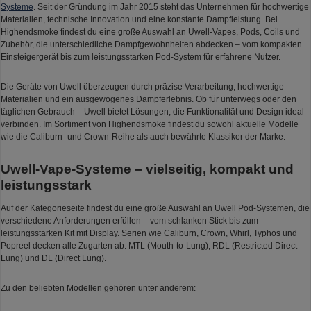
Systeme
. Seit der Gründung im Jahr 2015 steht das Unternehmen für hochwertige
Materialien, technische Innovation und eine konstante Dampfleistung. Bei
Highendsmoke findest du eine große Auswahl an Uwell-Vapes, Pods, Coils und
Zubehör, die unterschiedliche Dampfgewohnheiten abdecken – vom kompakten
Einsteigergerät bis zum leistungsstarken Pod-System für erfahrene Nutzer.
Die Geräte von Uwell überzeugen durch präzise Verarbeitung, hochwertige
Materialien und ein ausgewogenes Dampferlebnis. Ob für unterwegs oder den
täglichen Gebrauch – Uwell bietet Lösungen, die Funktionalität und Design ideal
verbinden. Im Sortiment von Highendsmoke findest du sowohl aktuelle Modelle
wie die Caliburn- und Crown-Reihe als auch bewährte Klassiker der Marke.
Uwell-Vape-Systeme – vielseitig, kompakt und
leistungsstark
Auf der Kategorieseite findest du eine große Auswahl an Uwell Pod-Systemen, die
verschiedene Anforderungen erfüllen – vom schlanken Stick bis zum
leistungsstarken Kit mit Display. Serien wie Caliburn, Crown, Whirl, Typhos und
Popreel decken alle Zugarten ab: MTL (Mouth-to-Lung), RDL (Restricted Direct
Lung) und DL (Direct Lung).
Zu den beliebten Modellen gehören unter anderem: