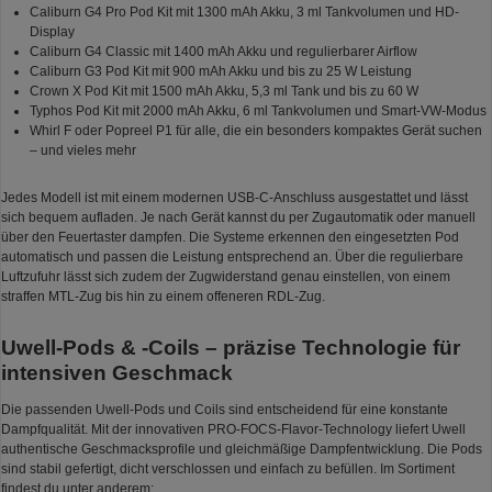
Caliburn G4 Pro Pod Kit mit 1300 mAh Akku, 3 ml Tankvolumen und HD-
Display
Caliburn G4 Classic mit 1400 mAh Akku und regulierbarer Airflow
Caliburn G3 Pod Kit mit 900 mAh Akku und bis zu 25 W Leistung
Crown X Pod Kit mit 1500 mAh Akku, 5,3 ml Tank und bis zu 60 W
Typhos Pod Kit mit 2000 mAh Akku, 6 ml Tankvolumen und Smart-VW-Modus
Whirl F oder Popreel P1 für alle, die ein besonders kompaktes Gerät suchen
– und vieles mehr
Jedes Modell ist mit einem modernen USB-C-Anschluss ausgestattet und lässt
sich bequem aufladen. Je nach Gerät kannst du per Zugautomatik oder manuell
über den Feuertaster dampfen. Die Systeme erkennen den eingesetzten Pod
automatisch und passen die Leistung entsprechend an. Über die regulierbare
Luftzufuhr lässt sich zudem der Zugwiderstand genau einstellen, von einem
straffen MTL-Zug bis hin zu einem offeneren RDL-Zug.
Uwell-Pods & -Coils – präzise Technologie für
intensiven Geschmack
Die passenden Uwell-Pods und Coils sind entscheidend für eine konstante
Dampfqualität. Mit der innovativen PRO-FOCS-Flavor-Technology liefert Uwell
authentische Geschmacksprofile und gleichmäßige Dampfentwicklung. Die Pods
sind stabil gefertigt, dicht verschlossen und einfach zu befüllen. Im Sortiment
findest du unter anderem: