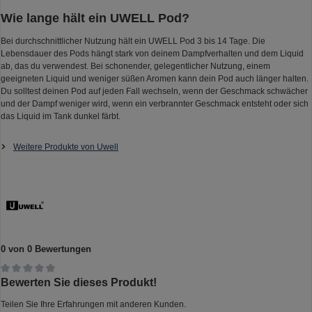
Wie lange hält ein UWELL Pod?
Bei durchschnittlicher Nutzung hält ein UWELL Pod 3 bis 14 Tage. Die
Lebensdauer des Pods hängt stark von deinem Dampfverhalten und dem Liquid
ab, das du verwendest. Bei schonender, gelegentlicher Nutzung, einem
geeigneten Liquid und weniger süßen Aromen kann dein Pod auch länger halten.
Du solltest deinen Pod auf jeden Fall wechseln, wenn der Geschmack schwächer
und der Dampf weniger wird, wenn ein verbrannter Geschmack entsteht oder sich
das Liquid im Tank dunkel färbt.
Weitere Produkte von Uwell
0 von 0 Bewertungen
Durchschnittliche Bewertung von 0 von 5 Sternen
Bewerten Sie dieses Produkt!
Teilen Sie Ihre Erfahrungen mit anderen Kunden.