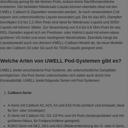
dünnflüssig genug für die kleinen Pods, sodass keine Nachflussprobleme
entstehen. Die beliebten Nikotinsalz-Liquids können ebenfalls ideal mit den
UWELL Caliburn E-Zigaretten verwendet werden. Je nach verwendetem Coil
eignen sich unterschiedliche Liquids besonders gut. Die für das MTL-Dampfen
benötigten 0,8 bis 1,2 Ohm Pods sind ideal für Nikotinsalz-Liquids und 50/50-
Liquids mit höherer Stärke. Zur Verwendung von 0,4 bis 0,6 Ohm Pods für das
RDL-Dampfen eignet sich ein Freebase- oder Hybrid-Liquid mit einem etwas
größeren VG-Anteil und einer niedrigeren Nikotinstärke. Ebenfalls hängt die
Liquidauswahl auch von deinem UWELL-Caliburn-Modell ab, da neue Modelle
wie die Caliburn G3 oder G4 auch für 70/30-Liquids geeignet sind.
Welche Arten von UWELL Pod-Systemen gibt es?
UWELL bietet verschiedene Pod-Systeme, die unterschiedliche Dampfstile
ermöglichen. Die Pod-Serien unterscheiden sich dabei auch durch ihre
Kompatibilität. UWELL bietet folgende Serien mit Pod-Systemen:
Caliburn-Serie:
A-Serie mit Caliburn A2, A2S, A3 und A3S Pods (einfach und kompakt, ideal
für Ein- oder Umsteiger)
G-Serie mit Caliburn G2, G3, G3 Pro und G4 Pods (leistungsstärker und mit
größeren Akkus, für Fortgeschrittene geeignet)
KOKO-Serie mit GK2, GK3 und AK3 (Weiterentwicklung der G- oder A-Serie,