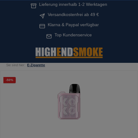
Lieferung innerhalb 1-2 Werktagen
alt springen
Versandkostenfrei ab 49 €
Klarna & Paypal verfügbar
Top Kundenservice
Sie sind hier:
E-Zigarette
Bildergalerie überspringen
Rabatt
-50%