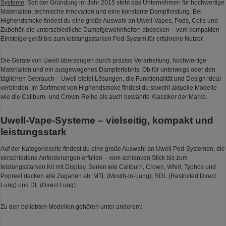
Systeme
. Seit der Gründung im Jahr 2015 steht das Unternehmen für hochwertige
Materialien, technische Innovation und eine konstante Dampfleistung. Bei
Highendsmoke findest du eine große Auswahl an Uwell-Vapes, Pods, Coils und
Zubehör, die unterschiedliche Dampfgewohnheiten abdecken – vom kompakten
Einsteigergerät bis zum leistungsstarken Pod-System für erfahrene Nutzer.
Die Geräte von Uwell überzeugen durch präzise Verarbeitung, hochwertige
Materialien und ein ausgewogenes Dampferlebnis. Ob für unterwegs oder den
täglichen Gebrauch – Uwell bietet Lösungen, die Funktionalität und Design ideal
verbinden. Im Sortiment von Highendsmoke findest du sowohl aktuelle Modelle
wie die Caliburn- und Crown-Reihe als auch bewährte Klassiker der Marke.
Uwell-Vape-Systeme – vielseitig, kompakt und
leistungsstark
Auf der Kategorieseite findest du eine große Auswahl an Uwell Pod-Systemen, die
verschiedene Anforderungen erfüllen – vom schlanken Stick bis zum
leistungsstarken Kit mit Display. Serien wie Caliburn, Crown, Whirl, Typhos und
Popreel decken alle Zugarten ab: MTL (Mouth-to-Lung), RDL (Restricted Direct
Lung) und DL (Direct Lung).
Zu den beliebten Modellen gehören unter anderem: