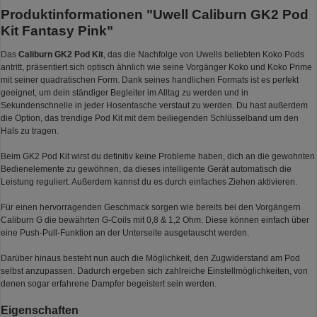
Produktinformationen "Uwell Caliburn GK2 Pod
Kit Fantasy Pink"
Das
Caliburn GK2 Pod Kit
, das die Nachfolge von Uwells beliebten Koko Pods
antritt, präsentiert sich optisch ähnlich wie seine Vorgänger Koko und Koko Prime
mit seiner quadratischen Form. Dank seines handlichen Formats ist es perfekt
geeignet, um dein ständiger Begleiter im Alltag zu werden und in
Sekundenschnelle in jeder Hosentasche verstaut zu werden. Du hast außerdem
die Option, das trendige Pod Kit mit dem beiliegenden Schlüsselband um den
Hals zu tragen.
Beim GK2 Pod Kit wirst du definitiv keine Probleme haben, dich an die gewohnten
Bedienelemente zu gewöhnen, da dieses intelligente Gerät automatisch die
Leistung reguliert. Außerdem kannst du es durch einfaches Ziehen aktivieren.
Für einen hervorragenden Geschmack sorgen wie bereits bei den Vorgängern
Caliburn G die bewährten G-Coils mit 0,8 & 1,2 Ohm. Diese können einfach über
eine Push-Pull-Funktion an der Unterseite ausgetauscht werden.
Darüber hinaus besteht nun auch die Möglichkeit, den Zugwiderstand am Pod
selbst anzupassen. Dadurch ergeben sich zahlreiche Einstellmöglichkeiten, von
denen sogar erfahrene Dampfer begeistert sein werden.
Eigenschaften