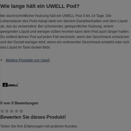
Wie lange hält ein UWELL Pod?
Bei durchschnittlicher Nutzung hält ein UWELL Pod 3 bis 14 Tage. Die
Lebensdauer des Pods hängt stark von deinem Dampfverhalten und dem Liquid
ab, das du verwendest. Bei schonender, gelegentlicher Nutzung, einem
geeigneten Liquid und weniger süßen Aromen kann dein Pod auch länger halten.
Du solltest deinen Pod auf jeden Fall wechseln, wenn der Geschmack schwächer
und der Dampf weniger wird, wenn ein verbrannter Geschmack entsteht oder sich
das Liquid im Tank dunkel färbt.
Weitere Produkte von Uwell
0 von 0 Bewertungen
Durchschnittliche Bewertung von 0 von 5 Sternen
Bewerten Sie dieses Produkt!
Teilen Sie Ihre Erfahrungen mit anderen Kunden.