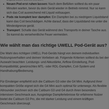
Neuen Pod erst ruhen lassen:
Nach dem Befüllen solltest du ein paar
Minuten warten, bevor du dein Gerät wieder in Betrieb nimmst. Nur so kann
sich das Coil ausreichend mit Liquid vollsaugen.
Pods nie komplett leer dampfen
: Ein Dampfen bei zu niedrigem Liquidstand
kann das Coil beschädigen. Achte darauf, dass der Liquidstand nie unter die
Mindestgrenze gerät.
Transport
: Schalte das Gerät während des Transports in deiner Tasche aus.
So kannst du versehentliche Feuer vermeiden.
Wie wählt man das richtige UWELL Pod-Gerät aus?
Die Wahl des richtigen UWELL Pod-Geräts hängt von deinem individuellen
Nutzungsverhalten und deinen Vorlieben ab. Folgende Kriterien solltest du bei der
Auswahl beachten: Leistungs- und Akkustärke, Airflow-Einstellung, Pod-
Kompatibilität, gewünschtes MTL- oder RDL-Dampfen, Coil-System und
Handhabung/Bedienung.
Für Einsteiger empfiehlt sich die Caliburn G3 oder die G4 Mini. Aufgrund ihrer
kompakten Größe eignet sich die G4 Mini auch optimal für unterwegs. Als flexible
Allrounder zeichnen sich die Caliburn G3 und G4 durch ihren besonders
intensiven Geschmack aus. Ausgiebige Dampferlebnisse für erfahrene Nutzer
bietet die Caliburn G3 Pro, die mit starker Leistung und einem kräftigen
Geschmack überzeugt.