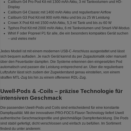
Caliburn G4 Pro Pod Kit mit 1300 mAh Akku, 3 ml Tankvolumen und HD-
Display
Caliburn G4 Classic mit 1400 mAh Akku und regulierbarer Airflow
Caliburn G3 Pod Kit mit 900 mAh Akku und bis zu 25 W Leistung
Crown X Pod Kit mit 1500 mAh Akku, 5,3 ml Tank und bis zu 60 W
Typhos Pod Kit mit 2000 mAh Akku, 6 ml Tankvolumen und Smart-VW-Modus
Whirl F oder Popreel P1 für alle, die ein besonders kompaktes Gerät suchen
– und vieles mehr
Jedes Modell ist mit einem modernen USB-C-Anschluss ausgestattet und lässt
sich bequem aufladen. Je nach Gerät kannst du per Zugautomatik oder manuell
über den Feuertaster dampfen. Die Systeme erkennen den eingesetzten Pod
automatisch und passen die Leistung entsprechend an. Über die regulierbare
Luftzufuhr lässt sich zudem der Zugwiderstand genau einstellen, von einem
straffen MTL-Zug bis hin zu einem offeneren RDL-Zug.
Uwell-Pods & -Coils – präzise Technologie für
intensiven Geschmack
Die passenden Uwell-Pods und Coils sind entscheidend für eine konstante
Dampfqualität. Mit der innovativen PRO-FOCS-Flavor-Technology liefert Uwell
authentische Geschmacksprofile und gleichmäßige Dampfentwicklung. Die Pods
sind stabil gefertigt, dicht verschlossen und einfach zu befüllen. Im Sortiment
findest du unter anderem: