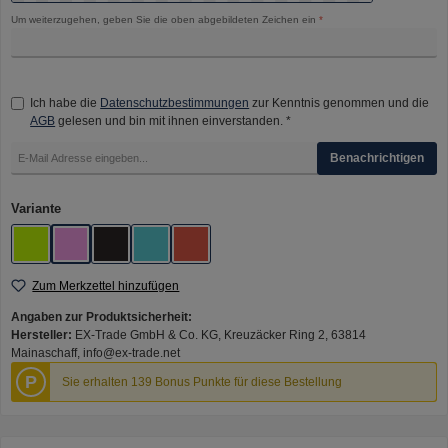
Um weiterzugehen, geben Sie die oben abgebildeten Zeichen ein
*
Ich habe die
Datenschutzbestimmungen
zur Kenntnis genommen und die
AGB
gelesen und bin mit ihnen einverstanden. *
Benachrichtigen
auswählen
Variante
Aurora Green
Fantasy Pink
Matte Black
Ocean Flame
Ribbon Red
Zum Merkzettel hinzufügen
Angaben zur Produktsicherheit:
Hersteller:
EX-Trade GmbH & Co. KG, Kreuzäcker Ring 2, 63814
Mainaschaff, info@ex-trade.net
P
Sie erhalten 139 Bonus Punkte für diese Bestellung