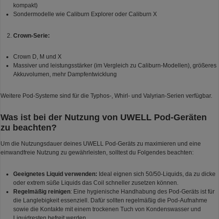
kompakt)
Sondermodelle wie Caliburn Explorer oder Caliburn X
Crown-Serie:
Crown D, M und X
Massiver und leistungsstärker (im Vergleich zu Caliburn-Modellen), größeres
Akkuvolumen, mehr Dampfentwicklung
Weitere Pod-Systeme sind für die Typhos-, Whirl- und Valyrian-Serien verfügbar.
Was ist bei der Nutzung von UWELL Pod-Geräten
zu beachten?
Um die Nutzungsdauer deines UWELL Pod-Geräts zu maximieren und eine
einwandfreie Nutzung zu gewährleisten, solltest du Folgendes beachten:
Geeignetes Liquid verwenden:
Ideal eignen sich 50/50-Liquids, da zu dicke
oder extrem süße Liquids das Coil schneller zusetzen können.
Regelmäßig reinigen
: Eine hygienische Handhabung des Pod-Geräts ist für
die Langlebigkeit essenziell. Dafür sollten regelmäßig die Pod-Aufnahme
sowie die Kontakte mit einem trockenen Tuch von Kondenswasser und
Liquidresten befreit werden.