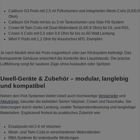
Caliburn G3 Pods mit 2,5 ml Füllvolumen und integrierten Mesh-Coils (0,6/0,9
Ohm)
Caliburn G4 Pods mit bis zu 3 ml Tankvolumen und Side-Fill-System
Crown M Twin Coils mit Dual-Widerstand (0,4/0,8 Ohm) für DL und RDL
Crown X Coils mit 0,3 oder 0,6 Ohm für bis zu 60 Watt Leistung
Whirl F Pods mit 1,2 Ohm für klassisches MTL-Dampfen
Je nach Modell sind die Pods magnetisch oder per Klicksystem befestigt. Das
transparente Gehäuse erleichtert die Kontrolle des Liquidstands. Die präzise
Luftführung sorgt für saubere Züge ohne Auslaufen oder Spritzen.
Uwell-Geräte & Zubehör – modular, langlebig
und kompatibel
Neben den Pod-Systemen bietet Uwell auch hochwertige
Verdampfer
und
Akkuträger
, darunter die beliebten Serien Valyrian, Crown und Nunchaku. Sie
überzeugen durch starke Leistung, exakte Temperatursteuerung und langlebige
Materialien. Ergänzend findest du praktisches Zubehör wie:
Ersatzpods mit 2-6 ml Volumen
Mesh- und Twin-Coils in verschiedenen Widerständen
RBA-Systeme für individuelle Wicklungen