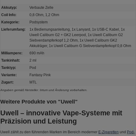
Akkutyp:
Verbaute Zelle
Coil Info:
0,8 Ohm, 1,2 Ohm
Kategorie:
Podsystem
Lieferumfang:
1x Bedienungsanleitung, 1x Lanyard, 1x USB-C Kabel, 1x
Uwell Caliburn G2 + GK2 Leerpod, 1x Uwell Caliburn G2
Siebverdampferkopf 1,2 Ohm, 1x Uwell Caliburn GK2
Akkuträger, 1x Uwell Caliburn G Siebverdampferkopf 0,8 Ohm
Milliampere:
690 mAh
Tankinhalt:
2 ml
Tanktyp:
Pod
Variante:
Fantasy Pink
Zugart:
MTL
Angaben gemäß Hersteller. Irrtum und Änderung vorbehalten.
Weitere Produkte von "Uwell"
Uwell – innovative Vape-Systeme mit
Präzision und Leistung
Uwell zählt zu den führenden Marken im Bereich moderner
E-Zigaretten
und
Pod-