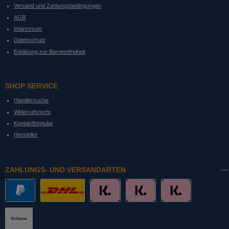
Versand und Zahlungsbedingungen
AGB
Impressum
Datenschutz
Erklärung zur Barrierefreiheit
SHOP SERVICE
Händlersuche
Widerrufsrecht
Kontaktformular
Hersteller
ZAHLUNGS- UND VERSANDARTEN
PayPal
DHL mit Altersprüfung
Slice it. (Ratenkauf)
Pay now. (Sofort Überweisung, Lastschrift
Pay later. (Rechnung)
Vorkasse