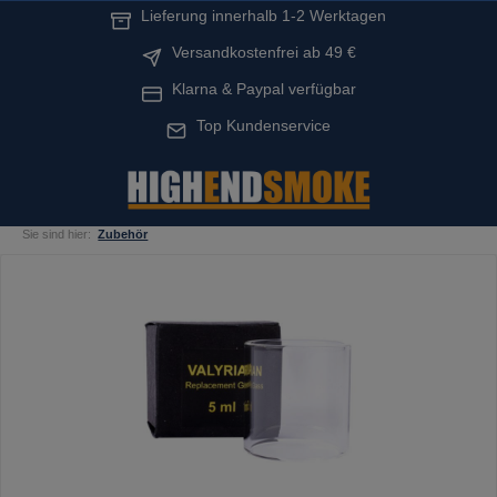
Lieferung innerhalb 1-2 Werktagen
alt springen
Versandkostenfrei ab 49 €
Klarna & Paypal verfügbar
Top Kundenservice
Sie sind hier:
Zubehör
Bildergalerie überspringen