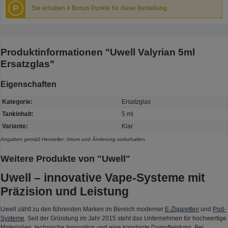
P
Sie erhalten 4 Bonus Punkte für diese Bestellung
Produktinformationen "Uwell Valyrian 5ml
Ersatzglas"
Eigenschaften
Kategorie:
Ersatzglas
Tankinhalt:
5 ml
Variante:
Klar
Angaben gemäß Hersteller. Irrtum und Änderung vorbehalten.
Weitere Produkte von "Uwell"
Uwell – innovative Vape-Systeme mit
Präzision und Leistung
Uwell zählt zu den führenden Marken im Bereich moderner
E-Zigaretten
und
Pod-
Systeme
. Seit der Gründung im Jahr 2015 steht das Unternehmen für hochwertige
Materialien, technische Innovation und eine konstante Dampfleistung. Bei