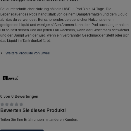
Bei durchschnittlicher Nutzung hält ein UWELL Pod 3 bis 14 Tage. Die
Lebensdauer des Pods hängt stark von deinem Dampfverhalten und dem Liquid
ab, das du verwendest. Bei schonender, gelegentlicher Nutzung, einem
geeigneten Liquid und weniger süßen Aromen kann dein Pod auch länger halten.
Du solltest deinen Pod auf jeden Fall wechseln, wenn der Geschmack schwächer
und der Dampf weniger wird, wenn ein verbrannter Geschmack entsteht oder sich
das Liquid im Tank dunkel färbt.
Weitere Produkte von Uwell
0 von 0 Bewertungen
Durchschnittliche Bewertung von 0 von 5 Sternen
Bewerten Sie dieses Produkt!
Teilen Sie Ihre Erfahrungen mit anderen Kunden.