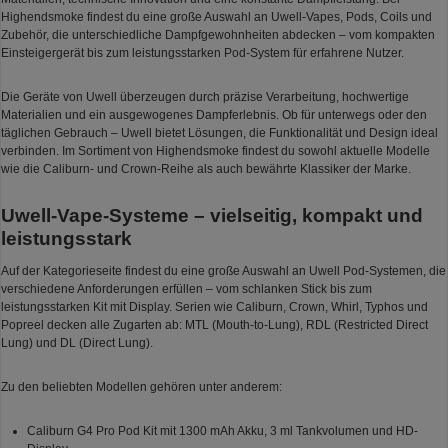
Highendsmoke findest du eine große Auswahl an Uwell-Vapes, Pods, Coils und
Zubehör, die unterschiedliche Dampfgewohnheiten abdecken – vom kompakten
Einsteigergerät bis zum leistungsstarken Pod-System für erfahrene Nutzer.
Die Geräte von Uwell überzeugen durch präzise Verarbeitung, hochwertige
Materialien und ein ausgewogenes Dampferlebnis. Ob für unterwegs oder den
täglichen Gebrauch – Uwell bietet Lösungen, die Funktionalität und Design ideal
verbinden. Im Sortiment von Highendsmoke findest du sowohl aktuelle Modelle
wie die Caliburn- und Crown-Reihe als auch bewährte Klassiker der Marke.
Uwell-Vape-Systeme – vielseitig, kompakt und
leistungsstark
Auf der Kategorieseite findest du eine große Auswahl an Uwell Pod-Systemen, die
verschiedene Anforderungen erfüllen – vom schlanken Stick bis zum
leistungsstarken Kit mit Display. Serien wie Caliburn, Crown, Whirl, Typhos und
Popreel decken alle Zugarten ab: MTL (Mouth-to-Lung), RDL (Restricted Direct
Lung) und DL (Direct Lung).
Zu den beliebten Modellen gehören unter anderem:
Caliburn G4 Pro Pod Kit mit 1300 mAh Akku, 3 ml Tankvolumen und HD-