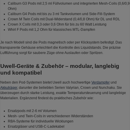
Caliburn G3 Pods mit 2,5 ml Füllvolumen und integrierten Mesh-Coils (0,6/0,9
Ohm)
Caliburn G4 Pods mit bis zu 3 ml Tankvolumen und Side-Fill-System
Crown M Twin Coils mit Dual-Widerstand (0,4/0,8 Ohm) für DL und RDL
Crown X Coils mit 0,3 oder 0,6 Ohm für bis zu 60 Watt Leistung
Whirl F Pods mit 1,2 Ohm für klassisches MTL-Dampfen
Je nach Modell sind die Pods magnetisch oder per Klicksystem befestigt. Das
transparente Gehäuse erleichtert die Kontrolle des Liquidstands. Die präzise
Luftführung sorgt für saubere Züge ohne Auslaufen oder Spritzen.
Uwell-Geräte & Zubehör – modular, langlebig
und kompatibel
Neben den Pod-Systemen bietet Uwell auch hochwertige
Verdampfer
und
Akkuträger
, darunter die beliebten Serien Valyrian, Crown und Nunchaku. Sie
überzeugen durch starke Leistung, exakte Temperatursteuerung und langlebige
Materialien. Ergänzend findest du praktisches Zubehör wie:
Ersatzpods mit 2-6 ml Volumen
Mesh- und Twin-Coils in verschiedenen Widerständen
RBA-Systeme für individuelle Wicklungen
Ersatzgläser und USB-C-Ladekabel