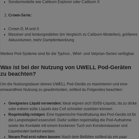
Sondermodelle wie Caliburn Explorer oder Caliburn X
Crown-Serie:
Crown D, M und X
Massiver und leistungsstärker (im Vergleich zu Caliburn-Modellen), größeres
Akkuvolumen, mehr Dampfentwicklung
Weitere Pod-Systeme sind für die Typhos-, Whirl- und Valyrian-Serien verfügbar.
Was ist bei der Nutzung von UWELL Pod-Geräten
zu beachten?
Um die Nutzungsdauer deines UWELL Pod-Geräts zu maximieren und eine
einwandfreie Nutzung zu gewährleisten, solltest du Folgendes beachten:
Geeignetes Liquid verwenden:
Ideal eignen sich 50/50-Liquids, da zu dicke
oder extrem süße Liquids das Coil schneller zusetzen können.
Regelmäßig reinigen
: Eine hygienische Handhabung des Pod-Geräts ist für
die Langlebigkeit essenziell. Dafür sollten regelmäßig die Pod-Aufnahme
sowie die Kontakte mit einem trockenen Tuch von Kondenswasser und
Liquidresten befreit werden.
Neuen Pod erst ruhen lassen:
Nach dem Befüllen solltest du ein paar