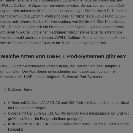
entstehen. Die beliebten Nikotinsalz-Liquids können ebenfalls ideal mit den
UWELL Caliburn E-Zigaretten verwendet werden. Je nach verwendetem Coil
eignen sich unterschiedliche Liquids besonders gut. Die für das MTL-Dampfen
benötigten 0,8 bis 1,2 Ohm Pods sind ideal für Nikotinsalz-Liquids und 50/50-
Liquids mit höherer Stärke. Zur Verwendung von 0,4 bis 0,6 Ohm Pods für das
RDL-Dampfen eignet sich ein Freebase- oder Hybrid-Liquid mit einem etwas
größeren VG-Anteil und einer niedrigeren Nikotinstärke. Ebenfalls hängt die
Liquidauswahl auch von deinem UWELL-Caliburn-Modell ab, da neue Modelle
wie die Caliburn G3 oder G4 auch für 70/30-Liquids geeignet sind.
Welche Arten von UWELL Pod-Systemen gibt es?
UWELL bietet verschiedene Pod-Systeme, die unterschiedliche Dampfstile
ermöglichen. Die Pod-Serien unterscheiden sich dabei auch durch ihre
Kompatibilität. UWELL bietet folgende Serien mit Pod-Systemen:
Caliburn-Serie:
A-Serie mit Caliburn A2, A2S, A3 und A3S Pods (einfach und kompakt, ideal
für Ein- oder Umsteiger)
G-Serie mit Caliburn G2, G3, G3 Pro und G4 Pods (leistungsstärker und mit
größeren Akkus, für Fortgeschrittene geeignet)
KOKO-Serie mit GK2, GK3 und AK3 (Weiterentwicklung der G- oder A-Serie,
kompakt)