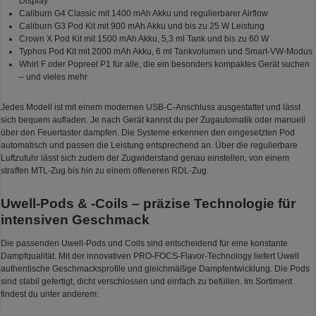
Display
Caliburn G4 Classic mit 1400 mAh Akku und regulierbarer Airflow
Caliburn G3 Pod Kit mit 900 mAh Akku und bis zu 25 W Leistung
Crown X Pod Kit mit 1500 mAh Akku, 5,3 ml Tank und bis zu 60 W
Typhos Pod Kit mit 2000 mAh Akku, 6 ml Tankvolumen und Smart-VW-Modus
Whirl F oder Popreel P1 für alle, die ein besonders kompaktes Gerät suchen
– und vieles mehr
Jedes Modell ist mit einem modernen USB-C-Anschluss ausgestattet und lässt
sich bequem aufladen. Je nach Gerät kannst du per Zugautomatik oder manuell
über den Feuertaster dampfen. Die Systeme erkennen den eingesetzten Pod
automatisch und passen die Leistung entsprechend an. Über die regulierbare
Luftzufuhr lässt sich zudem der Zugwiderstand genau einstellen, von einem
straffen MTL-Zug bis hin zu einem offeneren RDL-Zug.
Uwell-Pods & -Coils – präzise Technologie für
intensiven Geschmack
Die passenden Uwell-Pods und Coils sind entscheidend für eine konstante
Dampfqualität. Mit der innovativen PRO-FOCS-Flavor-Technology liefert Uwell
authentische Geschmacksprofile und gleichmäßige Dampfentwicklung. Die Pods
sind stabil gefertigt, dicht verschlossen und einfach zu befüllen. Im Sortiment
findest du unter anderem: