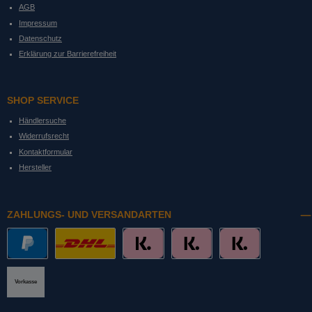
AGB
Impressum
Datenschutz
Erklärung zur Barrierefreiheit
SHOP SERVICE
Händlersuche
Widerrufsrecht
Kontaktformular
Hersteller
ZAHLUNGS- UND VERSANDARTEN
PayPal
DHL mit Altersprüfung
Slice it. (Ratenkauf)
Pay now. (Sofort Überweisung, Lastschrift
Pay later. (Rechnung)
Vorkasse