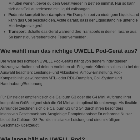
Minuten warten, bevor du dein Gerät wieder in Betrieb nimmst. Nur so kann
sich das Coil ausreichend mit Liquid vollsaugen.
Pods nie komplett leer dampfen
: Ein Dampfen bei zu niedrigem Liquidstand
kann das Coil beschädigen. Achte darauf, dass der Liquidstand nie unter die
Mindestgrenze gerät.
Transport
: Schalte das Gerät während des Transports in deiner Tasche aus.
So kannst du versehentliche Feuer vermeiden.
Wie wählt man das richtige UWELL Pod-Gerät aus?
Die Wahl des richtigen UWELL Pod-Geräts hängt von deinem individuellen
Nutzungsverhalten und deinen Vorlieben ab. Folgende Kriterien solltest du bei der
Auswahl beachten: Leistungs- und Akkustärke, Airflow-Einstellung, Pod-
Kompatibilität, gewünschtes MTL- oder RDL-Dampfen, Coil-System und
Handhabung/Bedienung.
Für Einsteiger empfiehlt sich die Caliburn G3 oder die G4 Mini. Aufgrund ihrer
kompakten Größe eignet sich die G4 Mini auch optimal für unterwegs. Als flexible
Allrounder zeichnen sich die Caliburn G3 und G4 durch ihren besonders
intensiven Geschmack aus. Ausgiebige Dampferlebnisse für erfahrene Nutzer
bietet die Caliburn G3 Pro, die mit starker Leistung und einem kräftigen
Geschmack überzeugt.
Wie lange hält ein UWELL Pod?