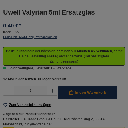
Uwell Valyrian 5ml Ersatzglas
0,40 €*
Inhalt:
1 Stk.
Preise inkl. MwSt. zzgl. Versandkosten
Bestelle innerhalb der nächsten
7 Stunden, 0 Minuten 44 Sekunden
, damit
Deine Bestellung
Freitag
versendet wird. (Bei bestätigtem
Zahlungseingang)
Sofort verfügbar, Lieferzeit: 1-2 Werktage
12 Mal in den letzten 30 Tagen verkauft
Produkt Anzahl: Gib den gewünschten Wert ein oder benutze die Schaltflächen um die Anzahl 
In den Warenkorb
Zum Merkzettel hinzufügen
Angaben zur Produktsicherheit:
Hersteller:
EX-Trade GmbH & Co. KG, Kreuzäcker Ring 2, 63814
Mainaschaff, info@ex-trade.net