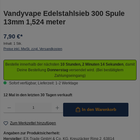
Vandyvape Edelstahlsieb 300 Spule
13mm 1,524 meter
7,90 €*
Inhalt:
1 Stk.
Preise inkl. MwSt. zzgl. Versandkosten
Bestelle innerhalb der nächsten
10 Stunden, 2 Minuten 14 Sekunden
, damit
Deine Bestellung
Donnerstag
versendet wird. (Bei bestätigtem
Zahlungseingang)
Sofort verfügbar, Lieferzeit: 1-2 Werktage
12 Mal in den letzten 30 Tagen verkauft
Produkt Anzahl: Gib den gewünschten Wert ein oder benutze die Schaltflächen um die Anzahl 
In den Warenkorb
Zum Merkzettel hinzufügen
Angaben zur Produktsicherheit:
Hersteller:
EX-Trade GmbH & Co. KG, Kreuzäcker Ring 2, 63814