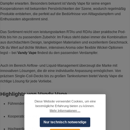
Dampfer erwarten. Besonders bekannt ist Vandy Vape für seine engen
Kooperationen mit bekannten Persönlichkeiten der Szene, wodurch regelmäßig
Produkte entstehen, die perfekt auf die Bedürfnisse von Alltagsdampfern und
Enthusiasten abgestimmt sind.
Das Sortiment reicht von leistungsstarken RTAs und RDAs über praktische Pod-
Kits bis hin zu passendem Zubehör. Im Fokus steht dabei immer die Kombination
aus durchdachtem Design, langlebigen Materialien und exzellentem Geschmack.
Ob du Wert auf dichte Wolken, intensives Aroma oder flexible Wickel-Optionen
legst – bei
Vandy Vape
findest du den passenden Verdampfer.
Auch im Bereich Airflow- und Liquid-Management überzeugt die Marke mit
innovativen Lösungen, die dir eine individuelle Anpassung ermöglichen. Von
präzisen Single-Coil-Decks bis zu großen Tankvolumen bietet Vandy Vape die
richtige Lösung für jede Vorliebe.
Highlights von Vandy Vape
Diese Website verwendet Cookies, um eine
Führender Hersteller für Selbstwickelverdampfer und Zubehör
bestmögliche Erfahrung bieten zu können.
Mehr Informationen ...
Kooperationen mit bekannten Dampfern der Szene
Nur technisch notwendige
Hochwertige RTAs, RDAs, Pod-Systeme & mehr