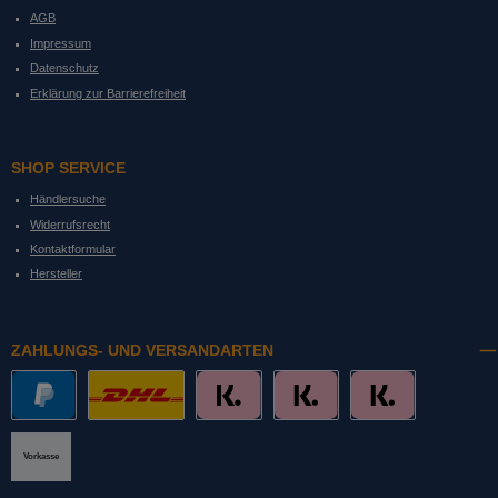
AGB
Impressum
Datenschutz
Erklärung zur Barrierefreiheit
SHOP SERVICE
Händlersuche
Widerrufsrecht
Kontaktformular
Hersteller
ZAHLUNGS- UND VERSANDARTEN
PayPal
DHL mit Altersprüfung
Slice it. (Ratenkauf)
Pay now. (Sofort Überweisung, Lastschrift
Pay later. (Rechnung)
Vorkasse