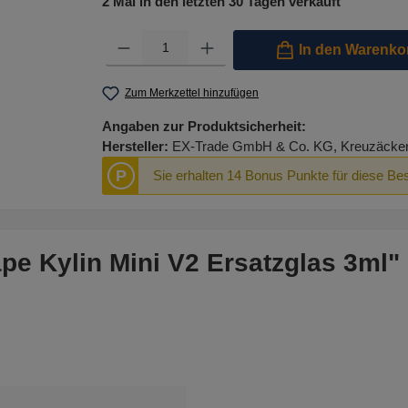
2 Mal in den letzten 30 Tagen verkauft
Produkt Anzahl: Gib den gewünschten Wert ein oder benutze 
In den Warenko
Zum Merkzettel hinzufügen
Angaben zur Produktsicherheit:
Hersteller:
EX-Trade GmbH & Co. KG, Kreuzäcker R
P
Sie erhalten 14 Bonus Punkte für diese Bes
e Kylin Mini V2 Ersatzglas 3ml"