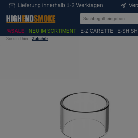
Lieferung innerhalb 1-2 Werktagen
Ver
springen
Zur Hauptnavigation springen
%SALE
NEU IM SORTIMENT
E-ZIGARETTE
E-SHIS
Sie sind hier:
Zubehör
Bildergalerie überspringen