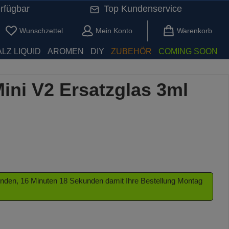
rfügbar
Top Kundenservice
Du hast 0 Produkte auf dem Merkzettel
Wunschzettel
Mein Konto
Warenkorb
LZ LIQUID
AROMEN
DIY
ZUBEHÖR
COMING SOON
ini V2 Ersatzglas 3ml
tunden, 16 Minuten 18 Sekunden damit Ihre Bestellung Montag