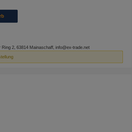
die Schaltflächen um die Anzahl zu erhöhen oder zu reduzieren.
rb
ing 2, 63814 Mainaschaff, info@ex-trade.net
tellung