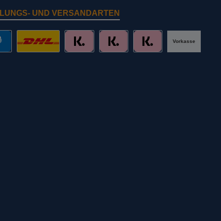
LUNGS- UND VERSANDARTEN
Vorkasse
al
DHL mit Altersprüfung
Slice it. (Ratenkauf)
Pay now. (Sofort Überweisung, Lastschr
Pay later. (Rechnung)