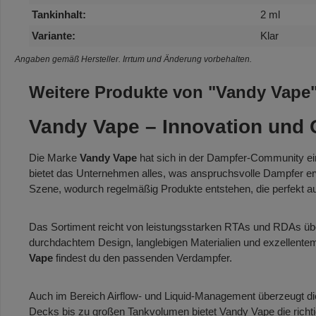
Tankinhalt:
2 ml
Variante:
Klar
Angaben gemäß Hersteller. Irrtum und Änderung vorbehalten.
Weitere Produkte von "Vandy Vape
Vandy Vape – Innovation und Q
Die Marke
Vandy Vape
hat sich in der Dampfer-Community e
bietet das Unternehmen alles, was anspruchsvolle Dampfer er
Szene, wodurch regelmäßig Produkte entstehen, die perfekt a
Das Sortiment reicht von leistungsstarken RTAs und RDAs übe
durchdachtem Design, langlebigen Materialien und exzellente
Vape
findest du den passenden Verdampfer.
Auch im Bereich Airflow- und Liquid-Management überzeugt die
Decks bis zu großen Tankvolumen bietet Vandy Vape die richtig